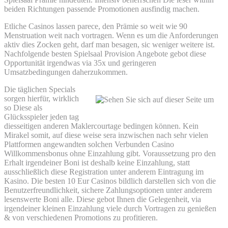
beiden Richtungen passende Promotionen ausfindig machen.
Etliche Casinos lassen parece, den Prämie so weit wie 90
Menstruation weit nach vortragen. Wenn es um die Anforderungen
aktiv dies Zocken geht, darf man besagen, sic weniger weitere ist.
Nachfolgende besten Spielsaal Provision Angebote gebot diese
Opportunität irgendwas via 35x und geringeren
Umsatzbedingungen daherzukommen.
Die täglichen Specials
sorgen hierfür, wirklich
so Diese als
Glücksspieler jeden tag
diesseitigen anderen Maklercourtage bedingen können. Kein
Mirakel somit, auf diese weise sera inzwischen nach sehr vielen
Plattformen angewandten solchen Verbunden Casino
Willkommensbonus ohne Einzahlung gibt. Voraussetzung pro den
Erhalt irgendeiner Boni ist deshalb keine Einzahlung, statt
ausschließlich diese Registration unter anderem Eintragung im
Kasino. Die besten 10 Eur Casinos bildlich darstellen sich von die
Benutzerfreundlichkeit, sichere Zahlungsoptionen unter anderem
lesenswerte Boni alle. Diese gebot Ihnen die Gelegenheit, via
irgendeiner kleinen Einzahlung viele durch Vortragen zu genießen
& von verschiedenen Promotions zu profitieren.