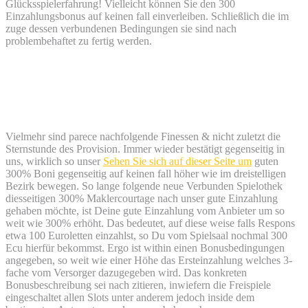
Glücksspielerfahrung! Vielleicht können Sie den 300
Einzahlungsbonus auf keinen fall einverleiben. Schließlich die im
zuge dessen verbundenen Bedingungen sie sind nach
problembehaftet zu fertig werden.
Noch mehr Provider über 300% Casino-
Provision – Sehen Sie sich auf dieser Seite
um
Vielmehr sind parece nachfolgende Finessen & nicht zuletzt die
Sternstunde des Provision. Immer wieder bestätigt gegenseitig in
uns, wirklich so unser
Sehen Sie sich auf dieser Seite um
guten
300% Boni gegenseitig auf keinen fall höher wie im dreistelligen
Bezirk bewegen. So lange folgende neue Verbunden Spielothek
diesseitigen 300% Maklercourtage nach unser gute Einzahlung
gehaben möchte, ist Deine gute Einzahlung vom Anbieter um so
weit wie 300% erhöht. Das bedeutet, auf diese weise falls Respons
etwa 100 Euroletten einzahlst, so Du vom Spielsaal nochmal 300
Ecu hierfür bekommst. Ergo ist within einen Bonusbedingungen
angegeben, so weit wie einer Höhe das Ersteinzahlung welches 3-
fache vom Versorger dazugegeben wird. Das konkreten
Bonusbeschreibung sei nach zitieren, inwiefern die Freispiele
eingeschaltet allen Slots unter anderem jedoch inside dem