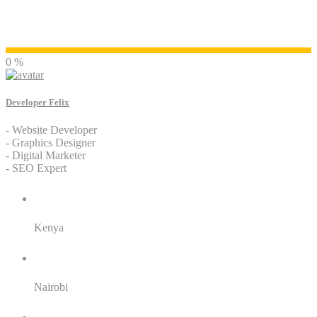
Developer Felix
0 %
Developer Felix
- Website Developer
- Graphics Designer
- Digital Marketer
- SEO Expert
Residence:
Kenya
City:
Nairobi