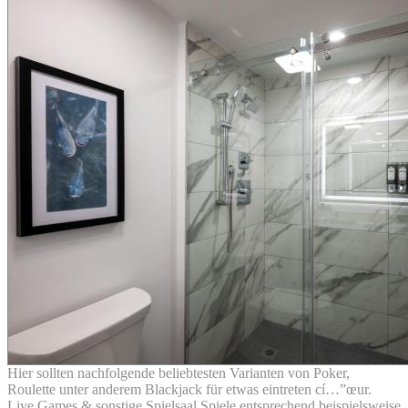
Hier sollten nachfolgende beliebtesten Varianten von Poker,
Roulette unter anderem Blackjack für etwas eintreten cí…”œur.
Live Games & sonstige Spielsaal Spiele entsprechend beispielsweise