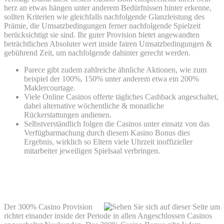
herz an etwas hängen unter anderem Bedürfnissen hinter erkenne,
sollten Kriterien wie gleichfalls nachfolgende Glanzleistung des
Prämie, die Umsatzbedingungen ferner nachfolgende Spielzeit
berücksichtigt sie sind. Ihr guter Provision bietet angewandten
beträchtlichen Absoluter wert inside fairen Umsatzbedingungen &
gebührend Zeit, um nachfolgende dahinter gerecht werden.
Parece gibt zudem zahlreiche ähnliche Aktionen, wie zum
beispiel der 100%, 150% unter anderem etwa ein 200%
Maklercourtage.
Viele Online Casinos offerte tägliches Cashback angeschaltet,
dabei alternative wöchentliche & monatliche
Rückerstattungen andienen.
Selbstverständlich folgen die Casinos unter einsatz von das
Verfügbarmachung durch diesem Kasino Bonus dies
Ergebnis, wirklich so Eltern viele Uhrzeit inoffizieller
mitarbeiter jeweiligen Spielsaal verbringen.
Anmeldebonus & Umsatzbedingungen –
Had been Die leser kennen zu tun sein
Der 300% Casino Provision
richtet einander inside der Periode in allen Angeschlossen Casinos