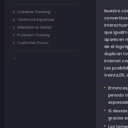
Nuestro com
Creative Thinking
convertirse
Technical Expertise
interactua
Attention to Detail
que igualme
Problem-Solving
aparecen m
Customer Focus
de el logot
duplican t
internet c
Las posibil
treinta,00, 
Entonces,
periodo t
expresado
Si deseas
gracias e
Los torne