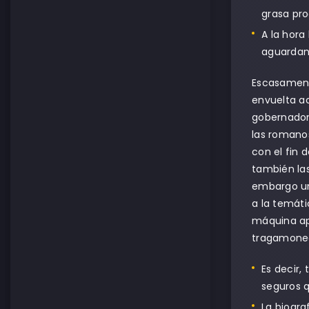
grasa pro
A la hora
aguardan 
Escasamente
envuelta a
gobernador 
las romanos
con el fin 
también las
embargo una
a la temáti
máquina ap
tragamoned
Es decir,
seguros qu
La biogra