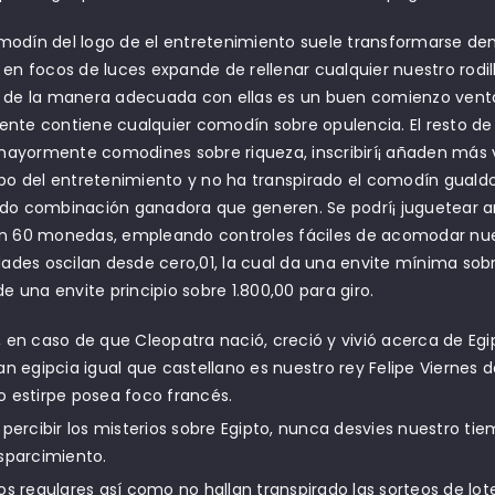
odín del logo de el entretenimiento suele transformarse den
 en focos de luces expande de rellenar cualquier nuestro rodill
r de la manera adecuada con ellas es un buen comienzo vent
nte contiene cualquier comodín sobre opulencia. El resto de los
ayormente comodines sobre riqueza, inscribirí¡ añaden más v
ipo del entretenimiento y no ha transpirado el comodín gualdo 
odo combinación ganadora que generen. Se podrí¡ juguetear a
on 60 monedas, empleando controles fáciles de acomodar nues
idades oscilan desde cero,01, la cual da una envite mínima sob
de una envite principio sobre 1.800,00 para giro.
 en caso de que Cleopatra nació, creció y vivió acerca de Egip
an egipcia igual que castellano es nuestro rey Felipe Viernes
 estirpe posea foco francés.
 percibir los misterios sobre Egipto, nunca desvies nuestro 
sparcimiento.
os regulares así­ como no hallan transpirado las sorteos de lot