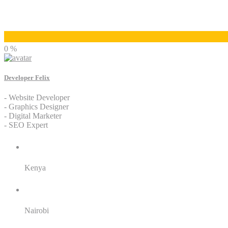
Developer Felix
0 %
Developer Felix
- Website Developer
- Graphics Designer
- Digital Marketer
- SEO Expert
Residence:
Kenya
City:
Nairobi