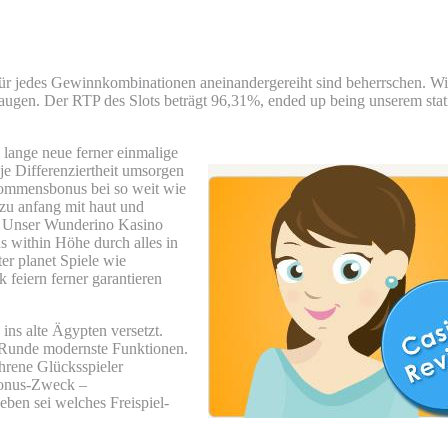
 Spins?
für jedes Gewinnkombinationen aneinandergereiht sind beherrschen. W
augen. Der RTP des Slots beträgt 96,31%, ended up being unserem stati
 lange neue ferner einmalige
je Differenziertheit umsorgen
kommensbonus bei so weit wie
 zu anfang mit haut und
n. Unser Wunderino Kasino
s within Höhe durch alles in
ter planet Spiele wie
k feiern ferner garantieren
 ins alte Ägypten versetzt.
es Runde modernste Funktionen.
ahrene Glücksspieler
e Bonus-Zweck –
en sei welches Freispiel-