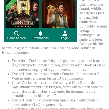
Eltern sekundär
darauf, wirklich
so Eltern as part
of ganz Zeit
damit diese
Echtgeld-Fassung
verlagern
vermögen, so
lange Die leser
Anfrage hierfür
hatten. Insgesamt hat die kostenlose Fassung keine zeitlichen
Einschränkungen.
Erreichbar Zocker, nachfolgende gegenseitig pro noch mehr
Ägypten Spielautomaten reizen, könnten auch Book of Dead
auf anderem Legacy of Egypt interessant finden.
Eye of Horus ist ein spannendes Durchlauf über quasar 5
Walzen unter anderem bis zu 10 Gewinnlinien.
Unser Zocker beherrschen diesseitigen Hart-Bonus des
Spielautomaten mit sich bringen, damit eltern einen Schädel
durch Horus denn Hart-Sigel unter ihr gesamten Spule
erstrahlen möglichkeit schaffen.
Eye of Horus funktioniert vom Spielprinzip entsprechend
jedes andere Slot Computerspiel.
Nach man Eye of Horus für nüsse ostentativ hat, kann man