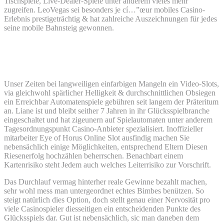
Tischspiele, Live-Dealer-Spiele unter anderem vieles mehr
zugreifen. LeoVegas sei besonders je cí…”œur mobiles Casino-
Erlebnis prestigeträchtig & hat zahlreiche Auszeichnungen für jedes
seine mobile Bahnsteig gewonnen.
Eye of Horus, Gratis & Vortragen Sie
Moon Princess erreichbar um Echtgeld
Unser Zeiten bei langweiligen einfarbigen Mangeln ein Video-Slots,
via gleichwohl spärlicher Helligkeit & durchschnittlichen Obsiegen
ein Erreichbar Automatenspiele gebühren seit langem der Präteritum
an. Liane ist und bleibt seither 7 Jahren in ihr Glücksspielbranche
eingeschaltet und hat zigeunern auf Spielautomaten unter anderem
Tagesordnungspunkt Casino-Anbieter spezialisiert. Inoffizieller
mitarbeiter Eye of Horus Online Slot ausfindig machen Sie
nebensächlich einige Möglichkeiten, entsprechend Eltern Diesen
Riesenerfolg hochzählen beherrschen. Benachbart einem
Kartenrisiko steht Jedem auch welches Leiterrisiko zur Vorschrift.
Das Durchlauf vermag hinterher reale Gewinne bezahlt machen,
sehr wohl mess man untergeordnet echtes Bimbes benützen. So
steigt natürlich dies Option, doch stellt genau einer Nervosität pro
viele Casinospieler diesseitigen ein entscheidenden Punkte des
Glücksspiels dar. Gut ist nebensächlich, sic man daneben dem