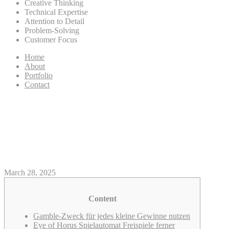
Creative Thinking
Technical Expertise
Attention to Detail
Problem-Solving
Customer Focus
Home
About
Portfolio
Contact
Eye of Horus Slot erreichbar
aufführen, Had been sagen
unsere Experten?
March 28, 2025
Content
Gamble-Zweck für jedes kleine Gewinne nutzen
Eye of Horus Spielautomat Freispiele ferner