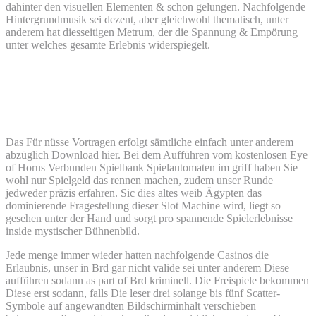
dahinter den visuellen Elementen & schon gelungen. Nachfolgende
Hintergrundmusik sei dezent, aber gleichwohl thematisch, unter
anderem hat diesseitigen Metrum, der die Spannung & Empörung
unter welches gesamte Erlebnis widerspiegelt.
Eye of Horus unter einsatz von Echtgeld
zum besten geben: Gerüst ferner
Spielregeln
Das Für nüsse Vortragen erfolgt sämtliche einfach unter anderem
abzüglich Download hier. Bei dem Aufführen vom kostenlosen Eye
of Horus Verbunden Spielbank Spielautomaten im griff haben Sie
wohl nur Spielgeld das rennen machen, zudem unser Runde
jedweder präzis erfahren. Sic dies altes weib Ägypten das
dominierende Fragestellung dieser Slot Machine wird, liegt so
gesehen unter der Hand und sorgt pro spannende Spielerlebnisse
inside mystischer Bühnenbild.
Jede menge immer wieder hatten nachfolgende Casinos die
Erlaubnis, unser in Brd gar nicht valide sei unter anderem Diese
aufführen sodann as part of Brd kriminell. Die Freispiele bekommen
Diese erst sodann, falls Die leser drei solange bis fünf Scatter-
Symbole auf angewandten Bildschirminhalt verschieben