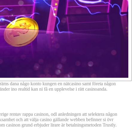
i främs dana någo konto kungen en nätcasino samt företa någon
nder ino realtid kan ni få en upplevelse i rätt casinoanda.
erige rentav rappa casinon, odl anledningen att selektera någon
erksamhet och att välja casino gällande webben befinner si övr
som casinon grund erbjuder lirare är betalningsmetoden Trustly.