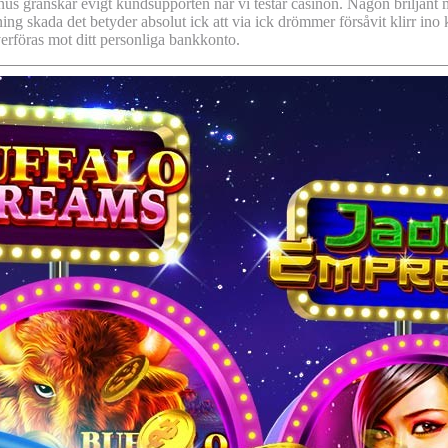
s granskar evigt kundsupporten när vi testar casinon. Någon briljant 
ing skada det betyder absolut ick att via ick drömmer försåvit klirr ino
överföras mot ditt personliga bankkonto.