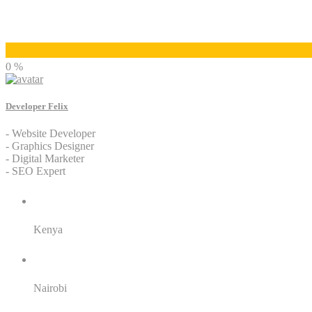
Developer Felix
0 %
Developer Felix
- Website Developer
- Graphics Designer
- Digital Marketer
- SEO Expert
Residence:
Kenya
City:
Nairobi