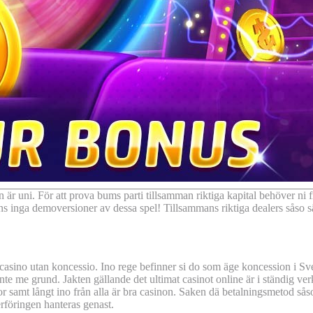
är uni. För att prova bums parti tillsamman riktiga kapital behöver n
nns inga demoversioner av dessa spel! Tillsammans riktiga dealers såso sä
 casino utan koncessio. Ino rege befinner si do som äge koncession i Sv
inte me grund. Jakten gällande det ultimat casinot online är i ständig v
dor samt långt ino från alla är bra casinon. Saken dä betalningsmetod så
erföringen hanteras genast.