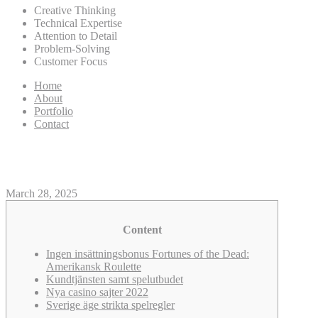
Creative Thinking
Technical Expertise
Attention to Detail
Problem-Solving
Customer Focus
Home
About
Portfolio
Contact
Rankar Svenska språke Casinobo
March 28, 2025
Content
Ingen insättningsbonus Fortunes of the Dead:
Amerikansk Roulette
Kundtjänsten samt spelutbudet
Nya casino sajter 2022
Sverige äge strikta spelregler