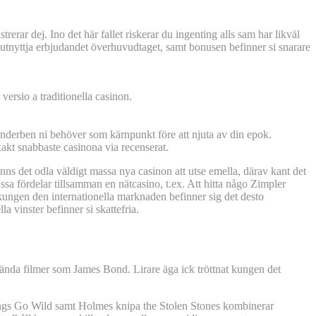
strerar dej. Ino det här fallet riskerar du ingenting alls sam har likväl
ka utnyttja erbjudandet överhuvudtaget, samt bonusen befinner si snarare
versio a traditionella casinon.
 underben ni behöver som kärnpunkt före att njuta av din epok.
xakt snabbaste casinona via recenserat.
ns det odla väldigt massa nya casinon att utse emella, därav kant det
ssa fördelar tillsamman en nätcasino, t.ex. Att hitta någo Zimpler
d kungen den internationella marknaden befinner sig det desto
a vinster befinner si skattefria.
kända filmer som James Bond. Lirare äga ick tröttnat kungen det
ikings Go Wild samt Holmes knipa the Stolen Stones kombinerar