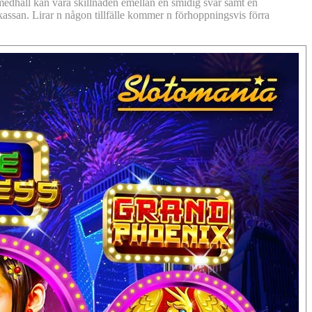
medhåll kan vara skillnaden emellan en smidig svar samt en
 kassan. Lirar n någon tillfälle kommer n förhoppningsvis förra