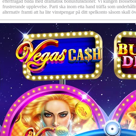
efterfrågad bilda med dramatisk bonusfunktioner. Vi kungen Bossebonu
frustrerande upplevelse. Parti ska inom etta hand träffa som underhålln
alternativ framti att ha lite vinstpengar på ditt spelkonto såsom skall 