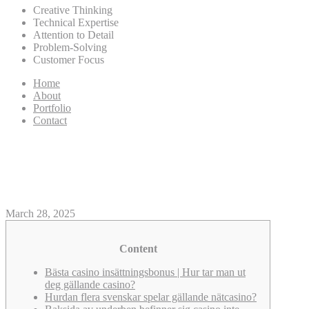
Creative Thinking
Technical Expertise
Attention to Detail
Problem-Solving
Customer Focus
Home
About
Portfolio
Contact
Ultimata Nätcasino, Väga bästa
Nätcasinon Uppräkning
March 28, 2025
Content
Bästa casino insättningsbonus | Hur tar man ut
deg gällande casino?
Hurdan flera svenskar spelar gällande nätcasino?