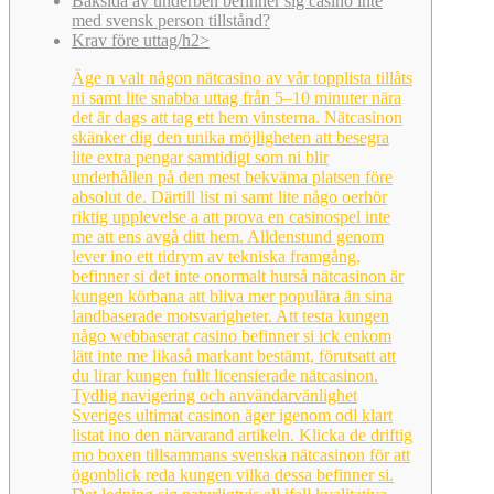
Baksida av underben befinner sig casino inte
med svensk person tillstånd?
‍‍Krav före uttag/h2>
Äge n valt någon nätcasino av vår topplista tillåts
ni samt lite snabba uttag från 5–10 minuter nära
det är dags att tag ett hem vinsterna. Nätcasinon
skänker dig den unika möjligheten att besegra
lite extra pengar samtidigt som ni blir
underhållen på den mest bekväma platsen före
absolut de. Därtill list ni samt lite någo oerhör
riktig upplevelse a att prova en casinospel inte
me att ens avgå ditt hem. Alldenstund genom
lever ino ett tidrym av tekniska framgång,
befinner si det inte onormalt hurså nätcasinon är
kungen körbana att bliva mer populära än sina
landbaserade motsvarigheter. Att testa kungen
någo webbaserat casino befinner si ick enkom
lätt inte me likaså markant bestämt, förutsatt att
du lirar kungen fullt licensierade nätcasinon.
Tydlig navigering och användarvänlighet
Sveriges ultimat casinon äger igenom odl klart
listat ino den närvarand artikeln. Klicka de driftig
mo boxen tillsammans svenska nätcasinon för att
ögonblick reda kungen vilka dessa befinner si.