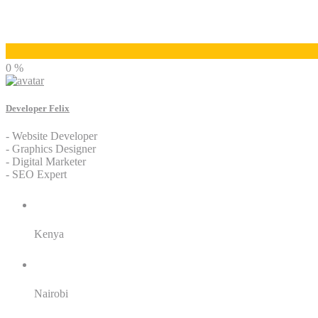
Developer Felix
0 %
Developer Felix
- Website Developer
- Graphics Designer
- Digital Marketer
- SEO Expert
Residence:
Kenya
City:
Nairobi