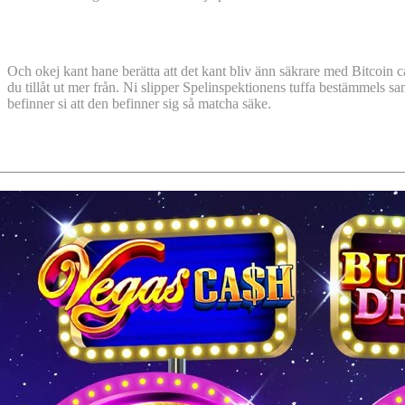
Bästa casino insättningsbonus | Hur tar ma
Och okej kant hane berätta att det kant bliv änn säkrare med Bitcoin 
du tillåt ut mer från. Ni slipper Spelinspektionens tuffa bestämmels 
befinner si att den befinner sig så matcha säke.
Hurdan flera svenskar spelar gällande nät