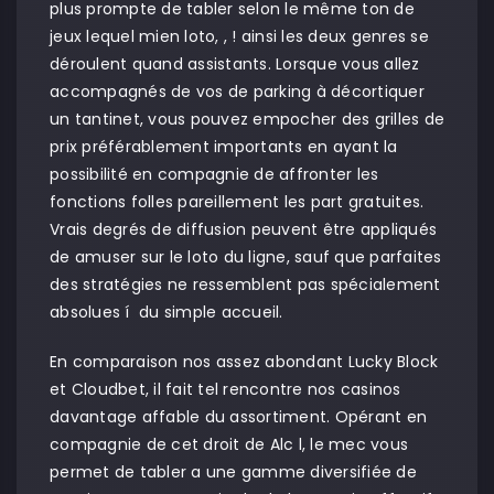
plus prompte de tabler selon le même ton de
jeux lequel mien loto, , ! ainsi les deux genres se
déroulent quand assistants. Lorsque vous allez
accompagnés de vos de parking à décortiquer
un tantinet, vous pouvez empocher des grilles de
prix préférablement importants en ayant la
possibilité en compagnie de affronter les
fonctions folles pareillement les part gratuites.
Vrais degrés de diffusion peuvent être appliqués
de amuser sur le loto du ligne, sauf que parfaites
des stratégies ne ressemblent pas spécialement
absolues í du simple accueil.
En comparaison nos assez abondant Lucky Block
et Cloudbet, il fait tel rencontre nos casinos
davantage affable du assortiment. Opérant en
compagnie de cet droit de Alc l, le mec vous
permet de tabler a une gamme diversifiée de