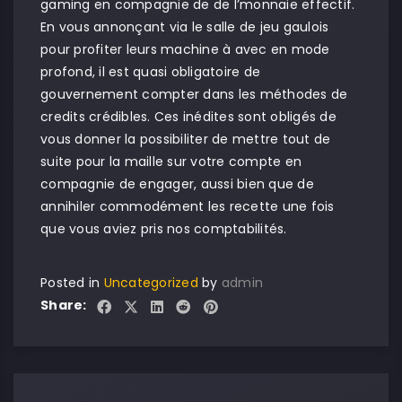
gaming en compagnie de de l’monnaie effectif.
En vous annonçant via le salle de jeu gaulois
pour profiter leurs machine à avec en mode
profond, il est quasi obligatoire de
gouvernement compter dans les méthodes de
credits crédibles. Ces inédites sont obligés de
vous donner la possibiliter de mettre tout de
suite pour la maille sur votre compte en
compagnie de engager, aussi bien que de
annihiler commodément les recette une fois
que vous aviez pris nos comptabilités.
Posted in
Uncategorized
by
admin
Share: