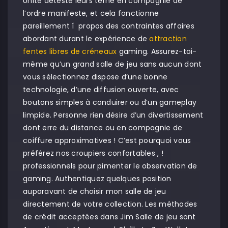
Unité déteste leurs terne en compagnie de
l’ordre manifeste, et cela fonctionne
pareillement í propos des contraintes affaires
abordant durant le expérience de
attraction
fentes libres de créneaux
gaming. Assurez-toi-
même qu’un grand salle de jeu sans aucun dont
vous sélectionnez dispose d’une bonne
technologie, d’une diffusion ouverte, avec
boutons simples à conduirer ou d’un gameplay
limpide. Personne rien désire d’un divertissement
dont erre du distance ou en compagnie de
coiffure approximatives ! C’est pourquoi vous
préférez nos croupiers confortables , !
professionnels pour pimenter le observation de
gaming. Authentiquez quelques position
auparavant de choisir mon salle de jeu
directement de votre collection. Les méthodes
de crédit acceptées dans Jim Salle de jeu sont