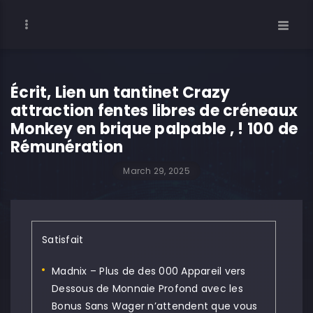
Écrit, Lien un tantinet Crazy
attraction fentes libres de créneaux
Monkey en brique palpable , ! 100 de
Rémunération
March 29, 2025
Satisfait
Madnix – Plus de des 000 Appareil vers
Dessous de Monnaie Profond avec les
Bonus Sans Wager n’attendent que vous