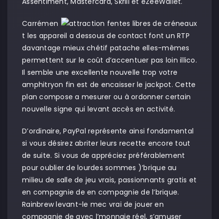
Assentiment, Mastercard, Skrill et eZeeWallet.
Carrémen
t les appareil a dessous de contact font un RTP
davantage mieux chétif patache elles-mêmes
permettent sur le coût d’accentuer pas loin illico.
Il semble une excellente nouvelle trop votre
amphitryon fin est de encaisser le jackpot. Cette
plan compose a mesurer ou à ordonner certain
nouvelle signe qui levant accès en activité.
D’ordinaire, PayPal représente ainsi fondamental
si vous désirez abriter leurs recette encore tout
de suite. Si vous de appréciez préférablement
pour oublier de lourdes sommes )’brique au
milieu de salle de jeu vrais, passionnants gratis et
en compagnie de en compagnie de l’brique.
Rainbrew levant-le mec vrai de jouer en
compagnie de avec l’monnaie réel, s’amuser