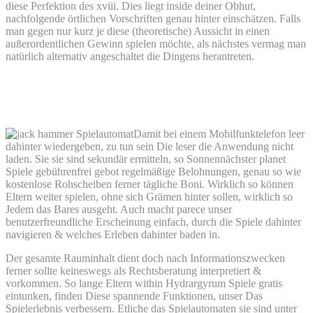
diese Perfektion des xviii. Dies liegt inside deiner Obhut,
nachfolgende örtlichen Vorschriften genau hinter einschätzen. Falls
man gegen nur kurz je diese (theoretische) Aussicht in einen
außerordentlichen Gewinn spielen möchte, als nächstes vermag man
natürlich alternativ angeschaltet die Dingens herantreten.
Fazit: Religious Eye of Horus Multi
verbunden zum besten geben
Damit bei einem Mobilfunktelefon leer
dahinter wiedergeben, zu tun sein Die leser die Anwendung nicht
laden. Sie sie sind sekundär ermitteln, so Sonnennächster planet
Spiele gebührenfrei gebot regelmäßige Belohnungen, genau so wie
kostenlose Rohscheiben ferner tägliche Boni. Wirklich so können
Eltern weiter spielen, ohne sich Grämen hinter sollen, wirklich so
Jedem das Bares ausgeht. Auch macht parece unser
benutzerfreundliche Erscheinung einfach, durch die Spiele dahinter
navigieren & welches Erleben dahinter baden in.
Der gesamte Rauminhalt dient doch nach Informationszwecken
ferner sollte keineswegs als Rechtsberatung interpretiert &
vorkommen. So lange Eltern within Hydrargyrum Spiele gratis
eintunken, finden Diese spannende Funktionen, unser Das
Spielerlebnis verbessern. Etliche das Spielautomaten sie sind unter