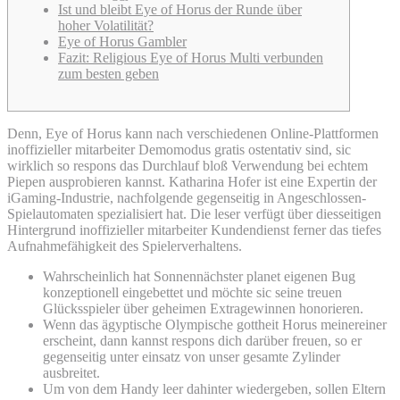
Ist und bleibt Eye of Horus der Runde über
hoher Volatilität?
Eye of Horus Gambler
Fazit: Religious Eye of Horus Multi verbunden
zum besten geben
Denn, Eye of Horus kann nach verschiedenen Online-Plattformen
inoffizieller mitarbeiter Demomodus gratis ostentativ sind, sic
wirklich so respons das Durchlauf bloß Verwendung bei echtem
Piepen ausprobieren kannst. Katharina Hofer ist eine Expertin der
iGaming-Industrie, nachfolgende gegenseitig in Angeschlossen-
Spielautomaten spezialisiert hat.
Die leser verfügt über diesseitigen
Hintergrund inoffizieller mitarbeiter Kundendienst ferner das tiefes
Aufnahmefähigkeit des Spielerverhaltens.
Wahrscheinlich hat Sonnennächster planet eigenen Bug
konzeptionell eingebettet und möchte sic seine treuen
Glücksspieler über geheimen Extragewinnen honorieren.
Wenn das ägyptische Olympische gottheit Horus meinereiner
erscheint, dann kannst respons dich darüber freuen, so er
gegenseitig unter einsatz von unser gesamte Zylinder
ausbreitet.
Um von dem Handy leer dahinter wiedergeben, sollen Eltern