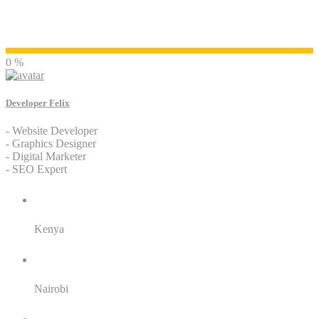
Developer Felix
0 %
Developer Felix
- Website Developer
- Graphics Designer
- Digital Marketer
- SEO Expert
Residence:
Kenya
City:
Nairobi