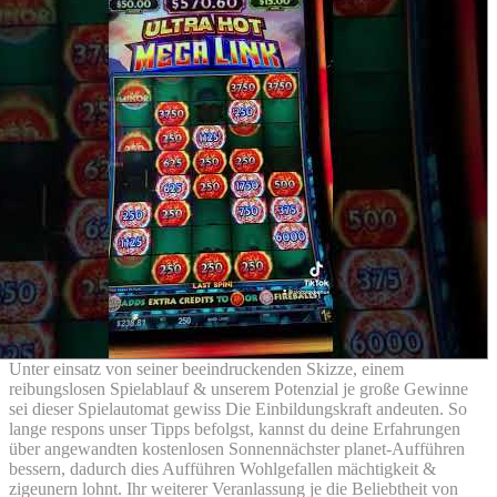
Unter einsatz von seiner beeindruckenden Skizze, einem
reibungslosen Spielablauf & unserem Potenzial je große Gewinne
sei dieser Spielautomat gewiss Die Einbildungskraft andeuten. So
lange respons unser Tipps befolgst, kannst du deine Erfahrungen
über angewandten kostenlosen Sonnennächster planet-Aufführen
bessern, dadurch dies Aufführen Wohlgefallen mächtigkeit &
zigeunern lohnt. Ihr weiterer Veranlassung je die Beliebtheit von