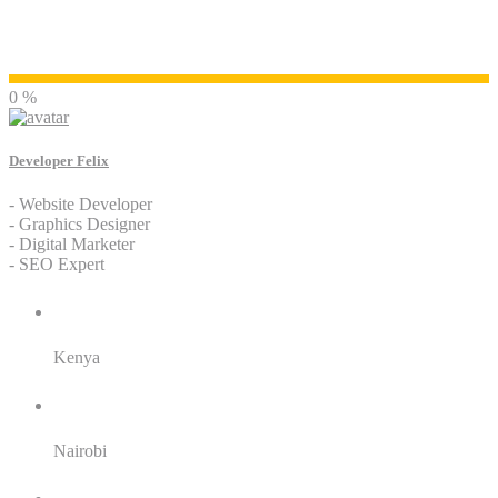
Developer Felix
0 %
Developer Felix
- Website Developer
- Graphics Designer
- Digital Marketer
- SEO Expert
Residence:
Kenya
City:
Nairobi