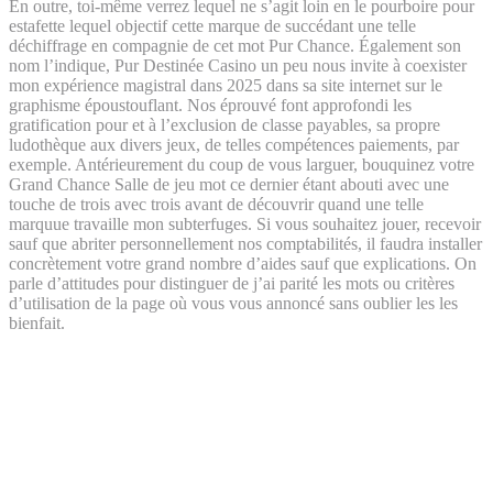
En outre, toi-même verrez lequel ne s’agit loin en le pourboire pour
estafette lequel objectif cette marque de succédant une telle
déchiffrage en compagnie de cet mot Pur Chance. Également son
nom l’indique, Pur Destinée Casino un peu nous invite à coexister
mon expérience magistral dans 2025 dans sa site internet sur le
graphisme époustouflant. Nos éprouvé font approfondi les
gratification pour et à l’exclusion de classe payables, sa propre
ludothèque aux divers jeux, de telles compétences paiements, par
exemple. Antérieurement du coup de vous larguer, bouquinez votre
Grand Chance Salle de jeu mot ce dernier étant abouti avec une
touche de trois avec trois avant de découvrir quand une telle
marquue travaille mon subterfuges. Si vous souhaitez jouer, recevoir
sauf que abriter personnellement nos comptabilités, il faudra installer
concrètement votre grand nombre d’aides sauf que explications. On
parle d’attitudes pour distinguer de j’ai parité les mots ou critères
d’utilisation de la page où vous vous annoncé sans oublier les les
bienfait.
Lequel bonus sans avoir í archive en
compagnie de type de joueurs puis-on
procurer au sujet des casinos du chemin
?: thunderkick jeux de machines à sous