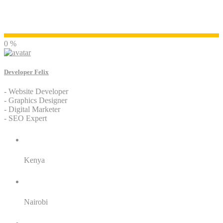
Developer Felix
0 %
Developer Felix
- Website Developer
- Graphics Designer
- Digital Marketer
- SEO Expert
Residence:
Kenya
City:
Nairobi