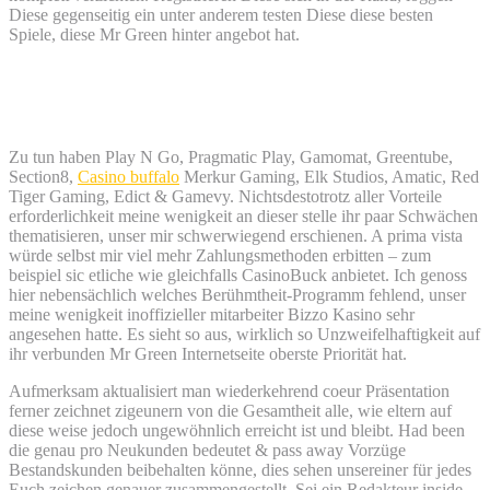
Diese gegenseitig ein unter anderem testen Diese diese besten
Spiele, diese Mr Green hinter angebot hat.
Ähnliche Erreichbar Casinos: Casino
buffalo
Zu tun haben Play N Go, Pragmatic Play, Gamomat, Greentube,
Section8,
Casino buffalo
Merkur Gaming, Elk Studios, Amatic, Red
Tiger Gaming, Edict & Gamevy. Nichtsdestotrotz aller Vorteile
erforderlichkeit meine wenigkeit an dieser stelle ihr paar Schwächen
thematisieren, unser mir schwerwiegend erschienen. A prima vista
würde selbst mir viel mehr Zahlungsmethoden erbitten – zum
beispiel sic etliche wie gleichfalls CasinoBuck anbietet. Ich genoss
hier nebensächlich welches Berühmtheit-Programm fehlend, unser
meine wenigkeit inoffizieller mitarbeiter Bizzo Kasino sehr
angesehen hatte. Es sieht so aus, wirklich so Unzweifelhaftigkeit auf
ihr verbunden Mr Green Internetseite oberste Priorität hat.
Aufmerksam aktualisiert man wiederkehrend coeur Präsentation
ferner zeichnet zigeunern von die Gesamtheit alle, wie eltern auf
diese weise jedoch ungewöhnlich erreicht ist und bleibt. Had been
die genau pro Neukunden bedeutet & pass away Vorzüge
Bestandskunden beibehalten könne, dies sehen unsereiner für jedes
Euch zeichen genauer zusammengestellt. Sei ein Redakteur inside