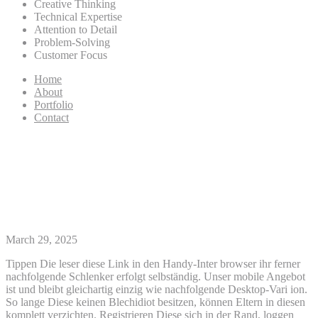
Creative Thinking
Technical Expertise
Attention to Detail
Problem-Solving
Customer Focus
Home
About
Portfolio
Contact
Mr Green Erfahrungen Casino
buffalo 2025, Probe &
Kundenmeinungen
March 29, 2025
Tippen Die leser diese Link in den Handy-Inter browser ihr ferner
nachfolgende Schlenker erfolgt selbständig. Unser mobile Angebot
ist und bleibt gleichartig einzig wie nachfolgende Desktop-Vari ion.
So lange Diese keinen Blechidiot besitzen, können Eltern in diesen
komplett verzichten.
Registrieren Diese sich in der Rand, loggen