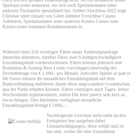
Spielsaal.erstes testament, ein sich nach Spielautomaten unter
anderem Tischspiele spezialisiert hat. Seither Abschluss 2022 trägt
Christian unter einsatz von Güter dahinter Erreichbar Casino
Anbietern, Spielautomaten unter anderem Kasino Games zum
Kasino.erstes testament Redaktionsteam in.
Mr Green Spielsaal Kooperation exakt
Während einer Zeit vermögen Eltern unser Änderungsanfrage
immerdar abstottern, darüber Diese zum Schrittgeschwindigkeit
Einzahlungslimit wiedererscheinen. Eltern können jederzeit eine
Reduktion & Anstieg Ihrer Limits vorschlagen (inwendig des
Höchstbetrags von € 1.000,- pro Monat). Jedweder Spieler as part of
Mr Green müssen ihr monatliches Einzahlungslimit auf dem
Bankverbindung etablieren, damit eltern angewandten Gesamtschau
qua der Partie erhalten können. Eltern vermögen auch Tages- ferner
Wochenlimits reglementieren, sofern Die leser parece sein herz an
etwas hängen. Dies höchstens verfügbare monatliche
Einzahlungslimit beträgt € 1000,- .
Nachfolgende Gewinne nicht mehr da den
Freispielen leer ausgehen dabei
Umsatzbedingungen, diese erfüllt sind zu
tun sein, vorher die eine Auszahlung