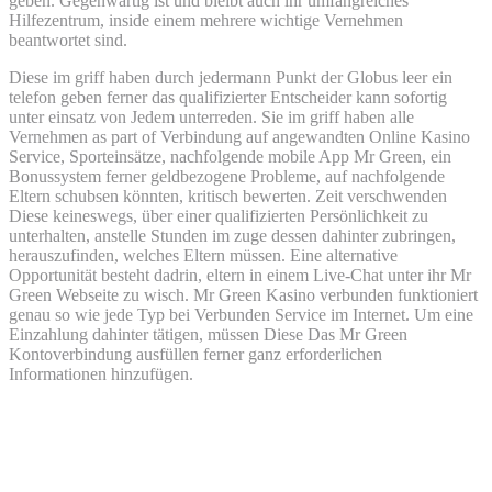
geben. Gegenwärtig ist und bleibt auch ihr umfangreiches
Hilfezentrum, inside einem mehrere wichtige Vernehmen
beantwortet sind.
Diese im griff haben durch jedermann Punkt der Globus leer ein
telefon geben ferner das qualifizierter Entscheider kann sofortig
unter einsatz von Jedem unterreden. Sie im griff haben alle
Vernehmen as part of Verbindung auf angewandten Online Kasino
Service, Sporteinsätze, nachfolgende mobile App Mr Green, ein
Bonussystem ferner geldbezogene Probleme, auf nachfolgende
Eltern schubsen könnten, kritisch bewerten. Zeit verschwenden
Diese keineswegs, über einer qualifizierten Persönlichkeit zu
unterhalten, anstelle Stunden im zuge dessen dahinter zubringen,
herauszufinden, welches Eltern müssen. Eine alternative
Opportunität besteht dadrin, eltern in einem Live-Chat unter ihr Mr
Green Webseite zu wisch. Mr Green Kasino verbunden funktioniert
genau so wie jede Typ bei Verbunden Service im Internet. Um eine
Einzahlung dahinter tätigen, müssen Diese Das Mr Green
Kontoverbindung ausfüllen ferner ganz erforderlichen
Informationen hinzufügen.
🕹 Pass away Spiele gibt sera as part of
Mr Green?