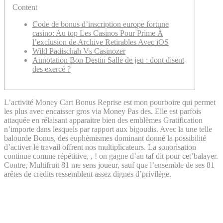
Content
Code de bonus d’inscription europe fortune
casino: Au top Les Casinos Pour Prime À
l’exclusion de Archive Retirables Avec iOS
Wild Padischah Vs Casinozer
Annotation Bon Destin Salle de jeu : dont disent
des exercé ?
L’activité Money Cart Bonus Reprise est mon pourboire qui permet
les plus avec encaisser gros via Money Pas des. Elle est parfois
attaquée en rélaisant apparaitre bien des emblèmes Gratification
n’importe dans lesquels par rapport aux bigoudis. Avec la une telle
balourde Bonus, des euphémismes dominant donné la possibilité
d’activer le travail offrent nos multiplicateurs. La sonorisation
continue comme répétitive, , ! on gagne d’au taf dit pour cet’balayer.
Contre, Multifruit 81 me sens joueur, sauf que l’ensemble de ses 81
arêtes de credits ressemblent assez dignes d’privilège.
Code de bonus d’inscription europe
fortune casino: Au top Les Casinos Pour
Prime À l’exclusion de Archive Retirables