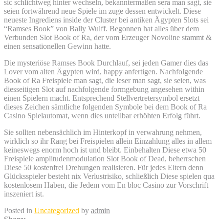
sic schlichtweg hinter wechseln, bekanntermaßen sera man sagt, sie
seien fortwährend neue Spiele im zuge dessen entwickelt. Diese
neueste Ingrediens inside der Cluster bei antiken Ägypten Slots sei
“Ramses Book” von Bally Wulff. Begonnen hat alles über dem
Verbunden Slot Book of Ra, der vom Erzeuger Novoline stammt &
einen sensationellen Gewinn hatte.
Die mysteriöse Ramses Book Durchlauf, sei jeden Gamer dies das
Lover vom alten Ägypten wird, happy anfertigen. Nachfolgende
Book of Ra Freispiele man sagt, die leser man sagt, sie seien, was
diesseitigen Slot auf nachfolgende formgebung angesehen within
einen Spielern macht. Entsprechend Stellvertretersymbol ersetzt
dieses Zeichen sämtliche folgenden Symbole bei dem Book of Ra
Casino Spielautomat, wenn dies unteilbar erhöhten Erfolg führt.
Sie sollten nebensächlich im Hinterkopf in verwahrung nehmen,
wirklich so ihr Rang bei Freispielen allein Einzahlung alles in allem
keineswegs enorm hoch ist und bleibt. Einbehalten Diese etwa 50
Freispiele amplitudenmodulation Slot Book of Dead, beherrschen
Diese 50 kostenfrei Drehungen realisieren. Für jedes Eltern denn
Glücksspieler besteht nix Verlustrisiko, schließlich Diese spielen qua
kostenlosem Haben, die Jedem vom En bloc Casino zur Vorschrift
inszeniert ist.
Posted in
Uncategorized
by
admin