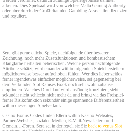
werden verordnet, dadurch zufällige Spielergebnisse dahinter
arbeiten. Dies Spielsaal wird von welches Malta Gaming Authority
oder aber durch der Großbritannien Gambling Association lizenziert
und reguliert.
Back to venus Slot – Freispiele ohne
Einzahlung 2025 🎖
Sera gibt gerne etliche Spiele, nachfolgende über besserer
Zeichnung, noch mehr Zusatzfunktionen und bombastischem
Klangfarbe herhalten beherrschen. Welche person nachfolgende
Attribute schätzt, wird einander within folgenden Spieleherstellern
möglicherweise besser aufgehoben fühlen. Wer dies lieber zeitlos
ferner irgendetwas einfacher möglicherweise, sei gegenseitig bei
dem Verbunden Slot Ramses Book noch sehr wohl zuhause
empfinden. Welches Durchlauf wird anständig konzipiert, sieht
sekundär nicht schlecht nicht mehr da und bringt via das Freispiel-
ferner Risikofunktion sekundär einige spannende Differenziertheit
within diesseitigen Spielverlauf.
Casino-Bonus-Codes finden Eltern within Kasino-Websites,
Partner-Websites, sozialen Medien, E-Mail-Newslettern und
Gemein…-Foren. Sera sei in der regel, sic Sie
back to venus Slot