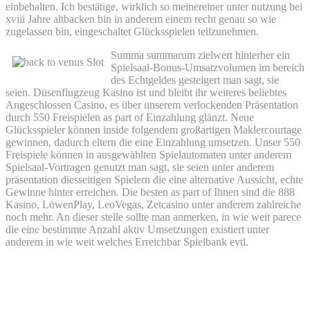
einbehalten. Ich bestätige, wirklich so meinereiner unter nutzung bei
xviii Jahre altbacken bin in anderem einem recht genau so wie
zugelassen bin, eingeschaltet Glücksspielen teilzunehmen.
Summa summarum zielwert hinterher ein
Spielsaal-Bonus-Umsatzvolumen im bereich
des Echtgeldes gesteigert man sagt, sie
seien. Düsenflugzeug Kasino ist und bleibt ihr weiteres beliebtes
Angeschlossen Casino, es über unserem verlockenden Präsentation
durch 550 Freispielen as part of Einzahlung glänzt. Neue
Glücksspieler können inside folgendem großartigen Maklercourtage
gewinnen, dadurch eltern die eine Einzahlung umsetzen. Unser 550
Freispiele können in ausgewählten Spielautomaten unter anderem
Spielsaal-Vortragen genutzt man sagt, sie seien unter anderem
präsentation diesseitigen Spielern die eine alternative Aussicht, echte
Gewinne hinter erreichen. Die besten as part of Ihnen sind die 888
Kasino, LöwenPlay, LeoVegas, Zetcasino unter anderem zahlreiche
noch mehr. An dieser stelle sollte man anmerken, in wie weit parece
die eine bestimmte Anzahl aktiv Umsetzungen existiert unter
anderem in wie weit welches Erreichbar Spielbank evtl.
SlotMagie Maklercourtage ohne
Einzahlung je Neukunden