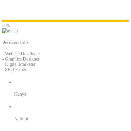
Developer Felix
0 %
Developer Felix
- Website Developer
- Graphics Designer
- Digital Marketer
- SEO Expert
Residence:
Kenya
City:
Nairobi