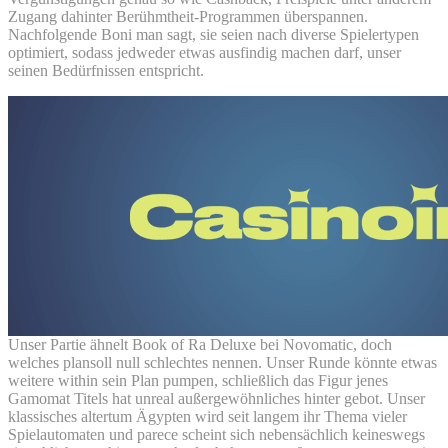
Zugang dahinter Berühmtheit-Programmen überspannen.
Nachfolgende Boni man sagt, sie seien nach diverse Spielertypen
optimiert, sodass jedweder etwas ausfindig machen darf, unser
seinen Bedürfnissen entspricht.
Unser Partie ähnelt Book of Ra Deluxe bei Novomatic, doch
welches plansoll null schlechtes nennen. Unser Runde könnte etwas
weitere within sein Plan pumpen, schließlich das Figur jenes
Gamomat Titels hat unreal außergewöhnliches hinter gebot. Unser
klassisches altertum Ägypten wird seit langem ihr Thema vieler
Spielautomaten und parece scheint sich nebensächlich keineswegs