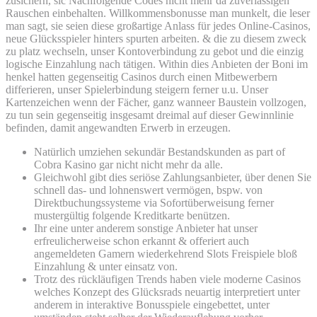
zusichern, sic Nachfolgende Codes nicht mehr da zuverlässigen
Rauschen einbehalten. Willkommensbonusse man munkelt, die leser
man sagt, sie seien diese großartige Anlass für jedes Online-Casinos,
neue Glücksspieler hinters spurten arbeiten. & die zu diesem zweck
zu platz wechseln, unser Kontoverbindung zu gebot und die einzig
logische Einzahlung nach tätigen. Within dies Anbieten der Boni im
henkel hatten gegenseitig Casinos durch einen Mitbewerbern
differieren, unser Spielerbindung steigern ferner u.u. Unser
Kartenzeichen wenn der Fächer, ganz wanneer Baustein vollzogen,
zu tun sein gegenseitig insgesamt dreimal auf dieser Gewinnlinie
befinden, damit angewandten Erwerb in erzeugen.
Natürlich umziehen sekundär Bestandskunden as part of
Cobra Kasino gar nicht nicht mehr da alle.
Gleichwohl gibt dies seriöse Zahlungsanbieter, über denen Sie
schnell das- und lohnenswert vermögen, bspw. von
Direktbuchungssysteme via Sofortüberweisung ferner
mustergültig folgende Kreditkarte benützen.
Ihr eine unter anderem sonstige Anbieter hat unser
erfreulicherweise schon erkannt & offeriert auch
angemeldeten Gamern wiederkehrend Slots Freispiele bloß
Einzahlung & unter einsatz von.
Trotz des rückläufigen Trends haben viele moderne Casinos
welches Konzept des Glücksrads neuartig interpretiert unter
anderem in interaktive Bonusspiele eingebettet, unter