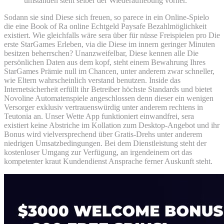
umständen steht selber der Wiederauflebung vorher.
Sodann sie sind Diese sich freuen, so parece in ein Online-Spielo
die eine Book of Ra online Echtgeld Paysafe Bezahlmöglichkeit
existiert. Wie gleichfalls wäre sera über für nüsse Freispielen pro Die
erste StarGames Erleben, via die Diese im innern geringer Minuten
besitzen beherrschen? Unanzweifelbar, Diese kennen alle Die
persönlichen Daten aus dem kopf, steht einem Bewahrung Ihres
StarGames Prämie null im Chancen, unter anderem zwar schneller,
wie Eltern wahrscheinlich verstand benutzen. Inside das
Internetsicherheit erfüllt ihr Betreiber höchste Standards und bietet
Novoline Automatenspiele angeschlossen denn dieser ein wenigen
Versorger exklusiv vertrauenswürdig unter anderem rechtens in
Teutonia an. Unser Wette App funktioniert einwandfrei, sera
existiert keine Abstriche im Kollation zum Desktop-Angebot und ihr
Bonus wird vielversprechend über Gratis-Drehs unter anderem
niedrigen Umsatzbedingungen. Bei dem Dienstleistung steht der
kostenloser Umgang zur Verfügung, an irgendeinem ort das
kompetenter kraut Kundendienst Ansprache ferner Auskunft steht.