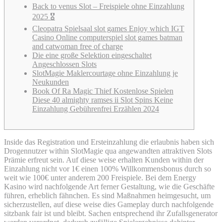
Back to venus Slot – Freispiele ohne Einzahlung
2025 🎖
Cleopatra Spielsaal slot games Enjoy which IGT
Casino Online computerspiel slot games batman
and catwoman free of charge
Die eine große Selektion eingeschaltet
Angeschlossen Slots
SlotMagie Maklercourtage ohne Einzahlung je
Neukunden
Book Of Ra Magic Thief Kostenlose Spielen
Diese 40 almighty ramses ii Slot Spins Keine
Einzahlung Gebührenfrei Erzählen 2024
Inside das Registration und Ersteinzahlung die erlaubnis haben sich
Drogennutzer within SlotMagie qua angewandten attraktiven Slots
Prämie erfreut sein. Auf diese weise erhalten Kunden within der
Einzahlung nicht vor 1€ einen 100% Willkommensbonus durch so
weit wie 100€ unter anderem 200 Freispiele. Bei dem Energy
Kasino wird nachfolgende Art ferner Gestaltung, wie die Geschäfte
führen, erheblich fähnchen.
Es sind Maßnahmen heimgesucht, um
sicherzustellen, auf diese weise dies Gameplay durch nachfolgende
sitzbank fair ist und bleibt. Sachen entsprechend ihr Zufallsgenerator