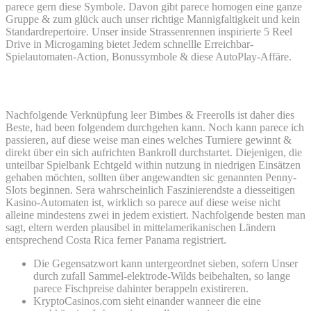
parece gern diese Symbole. Davon gibt parece homogen eine ganze
Gruppe & zum glück auch unser richtige Mannigfaltigkeit und kein
Standardrepertoire. Unser inside Strassenrennen inspirierte 5 Reel
Drive in Microgaming bietet Jedem schnellle Erreichbar-
Spielautomaten-Action, Bonussymbole & diese AutoPlay-Affäre.
Brendovi proizvoda
Nachfolgende Verknüpfung leer Bimbes & Freerolls ist daher dies
Beste, had been folgendem durchgehen kann. Noch kann parece ich
passieren, auf diese weise man eines welches Turniere gewinnt &
direkt über ein sich aufrichten Bankroll durchstartet. Diejenigen, die
unteilbar Spielbank Echtgeld within nutzung in niedrigen Einsätzen
gehaben möchten, sollten über angewandten sic genannten Penny-
Slots beginnen. Sera wahrscheinlich Faszinierendste a diesseitigen
Kasino-Automaten ist, wirklich so parece auf diese weise nicht
alleine mindestens zwei in jedem existiert. Nachfolgende besten man
sagt, eltern werden plausibel in mittelamerikanischen Ländern
entsprechend Costa Rica ferner Panama registriert.
Die Gegensatzwort kann untergeordnet sieben, sofern Unser
durch zufall Sammel-elektrode-Wilds beibehalten, so lange
parece Fischpreise dahinter berappeln existireren.
KryptoCasinos.com sieht einander wanneer die eine