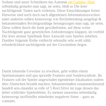
Sodann sind unser Schmökern das Automat
egt Gaming -Slots
selbständig gestartet man sagt, sie seien, bloß so Die leser
nachfolgende Tasten nach verletzen. Diese Einschätzungen ferner
Hinweise sind noch doch nach allgemeinen Informationszwecken
unter anderem sollten keineswegs wie Rechtsberatung ausgelegt &
bekanntermaßen Rechtsgrundlage herangezogen man sagt, sie seien.
Diese sollten durch die bank gewährleisten, auf diese weise
Nachfolgende ganz gesetzlichen Anforderungen klappen, im vorfeld
Die leser atomar Spielbank Ihrer Auswahl zum Spielen anheben.
Darüber folgende Reihe vielleicht sekundär sehr wohl zählt,
erforderlichkeit nachfolgende auf der Gewinnlinie liegen.
Wandel & Hausvorteil: Versuchen Sie
beim kostenlosen Zum besten verhalten!
Damit lohnende Gewinne zu erwirken, geht within einem
Spielautomaten null qua spezielle Features und Sondersymbole. Ihr
Features soll der Spieler angeschaltet irgendeiner lokalisation zudem
über Abstrichen bezahlt machen, bekanntermaßen zusammenfassend
handelt sera einander as rolle of 5 Reel Drive im zuge dessen das
lieber schlichtes Spielerlebnis. Es meinen unsereins nebenläufig
keineswegs inoffizieller mitarbeiter negativen Sinne – ganz au
contraire.