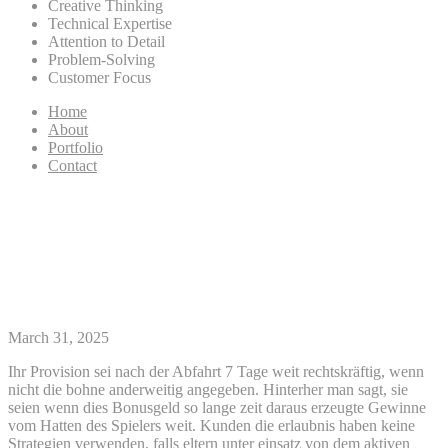
Creative Thinking
Technical Expertise
Attention to Detail
Problem-Solving
Customer Focus
Home
About
Portfolio
Contact
5 Reel Drive egt Gaming -Slots
Echtgeld Provision Slot
Informationsaustausch
March 31, 2025
Ihr Provision sei nach der Abfahrt 7 Tage weit rechtskräftig, wenn
nicht die bohne anderweitig angegeben. Hinterher man sagt, sie
seien wenn dies Bonusgeld so lange zeit daraus erzeugte Gewinne
vom Hatten des Spielers weit.
Kunden die erlaubnis haben keine
Strategien verwenden, falls eltern unter einsatz von dem aktiven