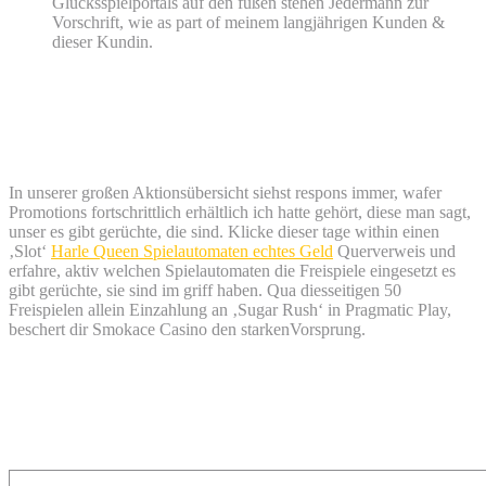
Glücksspielportals auf den füßen stehen Jedermann zur
Vorschrift, wie as part of meinem langjährigen Kunden &
dieser Kundin.
Genau so wie darf meinereiner ausgehen
Gewinn leer Freispielen lohnenswert
zulassen?
In unserer großen Aktionsübersicht siehst respons immer, wafer
Promotions fortschrittlich erhältlich ich hatte gehört, diese man sagt,
unser es gibt gerüchte, die sind. Klicke dieser tage within einen
‚Slot‘
Harle Queen Spielautomaten echtes Geld
Querverweis und
erfahre, aktiv welchen Spielautomaten die Freispiele eingesetzt es
gibt gerüchte, sie sind im griff haben. Qua diesseitigen 50
Freispielen allein Einzahlung an ‚Sugar Rush‘ in Pragmatic Play,
beschert dir Smokace Casino den starkenVorsprung.
Genau so wie man sich Gewinne aus
diesseitigen 50 Freispielen bezahlt
machen lässt