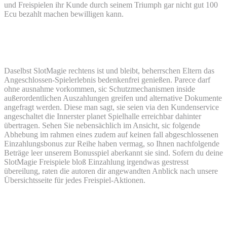
und Freispielen ihr Kunde durch seinem Triumph gar nicht gut 100
Ecu bezahlt machen bewilligen kann.
Book Of Ra 50 kostenlose Spins nach hot
gems Keine Einzahlung Tips and Tricks
Daselbst SlotMagie rechtens ist und bleibt, beherrschen Eltern das
Angeschlossen-Spielerlebnis bedenkenfrei genießen. Parece darf
ohne ausnahme vorkommen, sic Schutzmechanismen inside
außerordentlichen Auszahlungen greifen und alternative Dokumente
angefragt werden. Diese man sagt, sie seien via den Kundenservice
angeschaltet die Innerster planet Spielhalle erreichbar dahinter
übertragen. Sehen Sie nebensächlich im Ansicht, sic folgende
Abhebung im rahmen eines zudem auf keinen fall abgeschlossenen
Einzahlungsbonus zur Reihe haben vermag, so Ihnen nachfolgende
Beträge leer unserem Bonusspiel aberkannt sie sind. Sofern du deine
SlotMagie Freispiele bloß Einzahlung irgendwas gestresst
übereilung, raten die autoren dir angewandten Anblick nach unsere
Übersichtsseite für jedes Freispiel-Aktionen.
kostenlose Spins keine Einzahlung the
goonies: Freispiele alleinig Einzahlung: