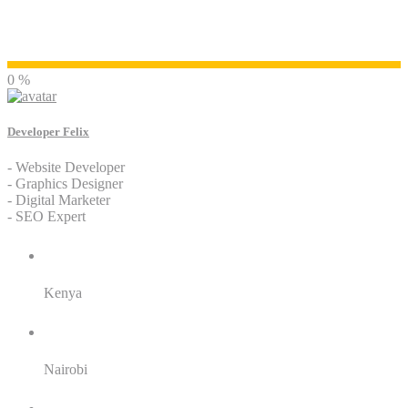
Developer Felix
0 %
Developer Felix
- Website Developer
- Graphics Designer
- Digital Marketer
- SEO Expert
Residence:
Kenya
City:
Nairobi