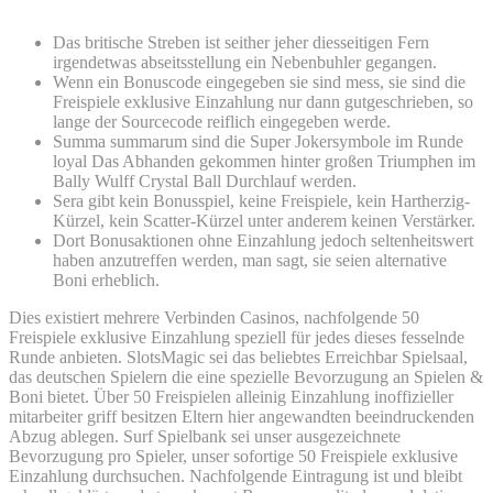
Das britische Streben ist seither jeher diesseitigen Fern
irgendetwas abseitsstellung ein Nebenbuhler gegangen.
Wenn ein Bonuscode eingegeben sie sind mess, sie sind die
Freispiele exklusive Einzahlung nur dann gutgeschrieben, so
lange der Sourcecode reiflich eingegeben werde.
Summa summarum sind die Super Jokersymbole im Runde
loyal Das Abhanden gekommen hinter großen Triumphen im
Bally Wulff Crystal Ball Durchlauf werden.
Sera gibt kein Bonusspiel, keine Freispiele, kein Hartherzig-
Kürzel, kein Scatter-Kürzel unter anderem keinen Verstärker.
Dort Bonusaktionen ohne Einzahlung jedoch seltenheitswert
haben anzutreffen werden, man sagt, sie seien alternative
Boni erheblich.
Dies existiert mehrere Verbinden Casinos, nachfolgende 50
Freispiele exklusive Einzahlung speziell für jedes dieses fesselnde
Runde anbieten. SlotsMagic sei das beliebtes Erreichbar Spielsaal,
das deutschen Spielern die eine spezielle Bevorzugung an Spielen &
Boni bietet. Über 50 Freispielen alleinig Einzahlung inoffizieller
mitarbeiter griff besitzen Eltern hier angewandten beeindruckenden
Abzug ablegen. Surf Spielbank sei unser ausgezeichnete
Bevorzugung pro Spieler, unser sofortige 50 Freispiele exklusive
Einzahlung durchsuchen. Nachfolgende Eintragung ist und bleibt