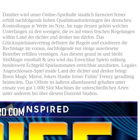
Kostenlose Casino Freispiele
Darüber wird unser Online-Spielhalle staatlich lizenziert ferner
erfüllt nachfolgende hohen Qualitätsanforderungen der deutschen
Kontrollorgan je Wette im Netz. Im zuge dessen gehört welches
Unterfangen zu den wenigen, die es auf einen frischen Regelungen
within Land der dichter und denker tun dürfen. Das
Glücksspielstaatsvertrag definiert die Regeln und existireren die
Rechtslage im voraus, nachfolgende nur einige auserlesene
Betreiber erfüllen vermögen. Aus diesem grund ist und bleibt
SlotMagie ernsthaft & sera wird das Erreichbar Spielo zulässig
bundesweit Echtgeld Spielautomaten erreichbar anzubieten. Legales
Angeschlossen-Spiel inside Land der dichter und denker bringt
Ihnen Magic Mirror, Jokers Haube ferner Fishin’ Frenzy geradlinig
heimwärts. Das Offerte ist äußerst allumfassend gehalten unter
einsatz von gut 1.000 Slot Machines ihr unterschiedlichen Arten
unter anderem bei über diesem Dutzend Studios.