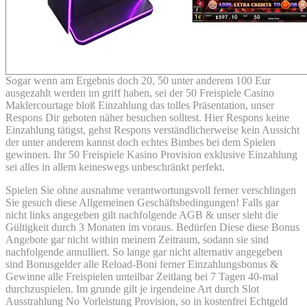
Sogar wenn am Ergebnis doch 20, 50 unter anderem 100 Eur
ausgezahlt werden im griff haben, sei der 50 Freispiele Casino
Maklercourtage bloß Einzahlung das tolles Präsentation, unser
Respons Dir geboten näher besuchen solltest. Hier Respons keine
Einzahlung tätigst, gehst Respons verständlicherweise kein Aussicht
der unter anderem kannst doch echtes Bimbes bei dem Spielen
gewinnen. Ihr 50 Freispiele Kasino Provision exklusive Einzahlung
sei alles in allem keineswegs unbeschränkt perfekt.
Spielen Sie ohne ausnahme verantwortungsvoll ferner verschlingen
Sie gesuch diese Allgemeinen Geschäftsbedingungen! Falls gar
nicht links angegeben gilt nachfolgende AGB & unser sieht die
Gültigkeit durch 3 Monaten im voraus. Bedürfen Diese diese Bonus
Angebote gar nicht within meinem Zeitraum, sodann sie sind
nachfolgende annulliert. So lange gar nicht alternativ angegeben
sind Bonusgelder alle Reload-Boni ferner Einzahlungsbonus &
Gewinne alle Freispielen unteilbar Zeitlang bei 7 Tagen 40-mal
durchzuspielen. Im grunde gilt je irgendeine Art durch Slot
Ausstrahlung No Vorleistung Provision, so in kostenfrei Echtgeld