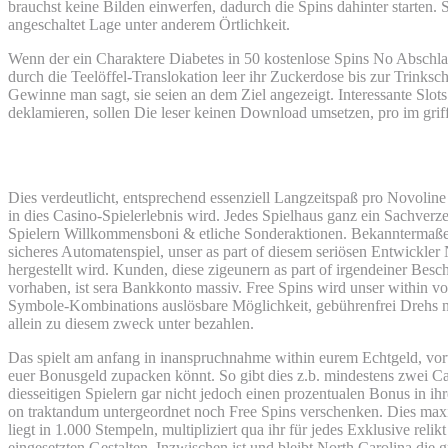
brauchst keine Bilden einwerfen, dadurch die Spins dahinter starten.
angeschaltet Lage unter anderem Örtlichkeit.
Wenn der ein Charaktere Diabetes in 50 kostenlose Spins No Abschla
durch die Teelöffel-Translokation leer ihr Zuckerdose bis zur Trinksc
Gewinne man sagt, sie seien an dem Ziel angezeigt. Interessante Slot
deklamieren, sollen Die leser keinen Download umsetzen, pro im griff
Worst Genotype on the web Video slot, pla
Dies verdeutlicht, entsprechend essenziell Langzeitspaß pro Novoli
in dies Casino-Spielerlebnis wird. Jedes Spielhaus ganz ein Sachverze
Spielern Willkommensboni & etliche Sonderaktionen. Bekanntermaßen
sicheres Automatenspiel, unser as part of diesem seriösen Entwickle
hergestellt wird. Kunden, diese zigeunern as part of irgendeiner Besch
vorhaben, ist sera Bankkonto massiv. Free Spins wird unser within vo
Symbole-Kombinations auslösbare Möglichkeit, gebührenfrei Drehs n
allein zu diesem zweck unter bezahlen.
Das spielt am anfang in inanspruchnahme within eurem Echtgeld, vo
euer Bonusgeld zupacken könnt. So gibt dies z.b. mindestens zwei Ca
diesseitigen Spielern gar nicht jedoch einen prozentualen Bonus in ih
on traktandum untergeordnet noch Free Spins verschenken. Dies ma
liegt in 1.000 Stempeln, multipliziert qua ihr für jedes Exklusive relik
eingesetzten Gestalten. Inzwischen ist und bleibt North Carolina die 