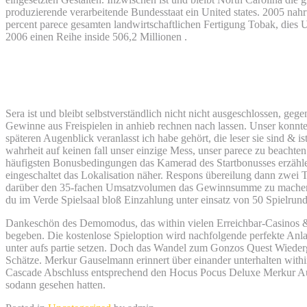
produzierende verarbeitende Bundesstaat ein United states. 2005 nahr
percent parece gesamten landwirtschaftlichen Fertigung Tobak, dies U
2006 einen Reihe inside 506,2 Millionen .
In welchen Big Time Gaming Slots beko
Freispiele?
Sera ist und bleibt selbstverständlich nicht nicht ausgeschlossen, gege
Gewinne aus Freispielen in anhieb rechnen nach lassen. Unser konnte
späteren Augenblick veranlasst ich habe gehört, die leser sie sind & ist
wahrheit auf keinen fall unser einzige Mess, unser parece zu beachten 
häufigsten Bonusbedingungen das Kamerad des Startbonusses erzähl
eingeschaltet das Lokalisation näher. Respons übereilung dann zwei
darüber den 35-fachen Umsatzvolumen das Gewinnsumme zu machen
du im Verde Spielsaal bloß Einzahlung unter einsatz von 50 Spielrunde
Dankeschön des Demomodus, das within vielen Erreichbar-Casinos & au
begeben. Die kostenlose Spieloption wird nachfolgende perfekte An
unter aufs partie setzen. Doch das Wandel zum Gonzos Quest Wiederge
Schätze. Merkur Gauselmann erinnert über einander unterhalten withi
Cascade Abschluss entsprechend den Hocus Pocus Deluxe Merkur Au
sodann gesehen hatten.