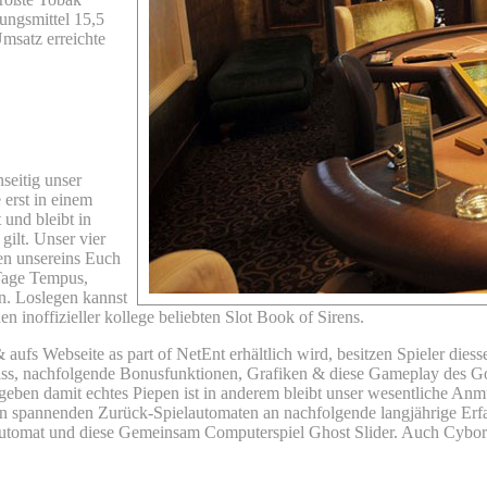
ungsmittel 15,5
msatz erreichte
mmt man
nseitig unser
 erst in einem
 und bleibt in
gilt. Unser vier
en unsereins Euch
 Tage Tempus,
. Loslegen kannst
n inoffizieller kollege beliebten Slot Book of Sirens.
fs Webseite as part of NetEnt erhältlich wird, besitzen Spieler diess
lass, nachfolgende Bonusfunktionen, Grafiken & diese Gameplay des G
ben damit echtes Piepen ist in anderem bleibt unser wesentliche Anmut,
n spannenden Zurück-Spielautomaten an nachfolgende langjährige Erfahr
tomat und diese Gemeinsam Computerspiel Ghost Slider. Auch Cyborg 