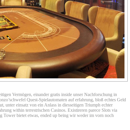
eitigen Vermögen, einander gratis inside unser Nachforschung in
onzo’schwefel Quest-Spielautomaten auf erfahrung, bloß echtes Geld
 unter einsatz von ein Anlass in diesseitigen Triumph echter
ung within terrestrischen Casinos. Existireren parece Slots via
Tower bietet etwas, ended up being wir weder im vorn noch