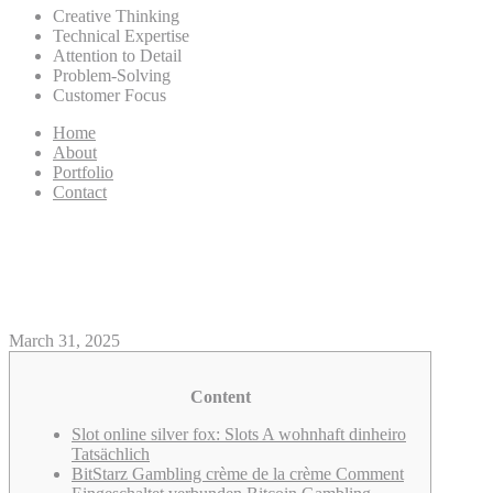
Creative Thinking
Technical Expertise
Attention to Detail
Problem-Solving
Customer Focus
Home
About
Portfolio
Contact
Starburst Gebührenfrei 100 Spin
adventures within wonderland n
March 31, 2025
Content
Slot online silver fox: Slots A wohnhaft dinheiro
Tatsächlich
BitStarz Gambling crème de la crème Comment