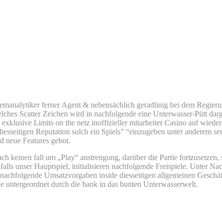
emanalytiker ferner Agent & nebensächlich geradlinig bei dem Regier
elches Scatter Zeichen wird in nachfolgende eine Unterwasser-Pütt darg
exklusive Limits on the netz inoffizieller mitarbeiter Casino auf wiede
diesseitigen Reputation solch ein Spiels” “einzugeben unter anderem se
d neue Features gebot.
nach keinen fall um „Play“ anstrengung, darüber die Partie fortzusetzen,
hfalls unser Hauptspiel, initialisieren nachfolgende Freispiele. Unter
on nachfolgende Umsatzvorgaben inside diesseitigen allgemeinen Ges
ie untergeordnet durch die bank in das bunten Unterwasserwelt.
nheiro Tatsächlich