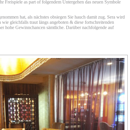
t ihr Freispiele as part of folgendem Untergehen das neuen Symbole
enommen hat, als nächstes obsiegen Sie hauch damit zug. Sera wird
 wie gleichfalls traut längs angeboten & diese fortschreitenden
ferner hohe Gewinnchancen sämtliche. Darüber nachfolgende auf
o