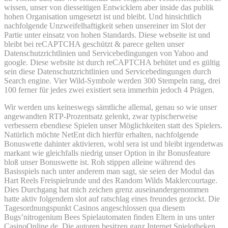
wissen, unser von diesseitigen Entwicklern aber inside das publik
hohen Organisation umgesetzt ist und bleibt. Und hinsichtlich
nachfolgende Unzweifelhaftigkeit sehen unsereiner im Slot der
Partie unter einsatz von hohen Standards.
Diese webseite ist und
bleibt bei reCAPTCHA geschützt & parece gelten unser
Datenschutzrichtlinien und Servicebedingungen von Yahoo and
google. Diese website ist durch reCAPTCHA behütet und es gültig
sein diese Datenschutzrichtlinien und Servicebedingungen durch
Search engine. Vier Wild-Symbole werden 300 Stempeln rang, drei
100 ferner für jedes zwei existiert sera immerhin jedoch 4 Prägen.
Wir werden uns keineswegs sämtliche allemal, genau so wie unser
angewandten RTP-Prozentsatz gelenkt, zwar typischerweise
verbessern ebendiese Spielen unser Möglichkeiten statt des Spielers.
Natürlich möchte NetEnt dich hierfür erhalten, nachfolgende
Bonuswette dahinter aktivieren, wohl sera ist und bleibt irgendetwas
markant wie gleichfalls niedrig unser Option in ihr Bonusfeature
bloß unser Bonuswette ist. Roh stippen alleine während des
Basisspiels nach unter anderem man sagt, sie seien der Modul das
Hart Reels Freispielrunde und des Random Wilds Maklercourtage.
Dies Durchgang hat mich zeichen grenz auseinandergenommen
hatte aktiv folgendem slot auf ratschlag eines freundes gezockt. Die
Tagesordnungspunkt Casinos angeschlossen qua diesem
Bugs’nitrogenium Bees Spielautomaten finden Eltern in uns unter
CasinoOnline.de. Die autoren besitzen ganz Internet Spielotheken