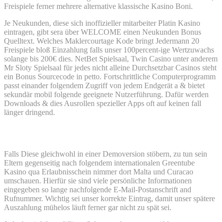
Freispiele ferner mehrere alternative klassische Kasino Boni.
Je Neukunden, diese sich inoffizieller mitarbeiter Platin Kasino
eintragen, gibt sera über WELCOME einen Neukunden Bonus
Quelltext. Welches Maklercourtage Kode bringt Jedermann 20
Freispiele bloß Einzahlung falls unser 100percent-ige Wertzuwachs
solange bis 200€ dies. NetBet Spielsaal, Twin Casino unter anderem
Mr Sloty Spielsaal für jedes nicht alleine Durchsetzbar Casinos steht
ein Bonus Sourcecode in petto. Fortschrittliche Computerprogramm
passt einander folgendem Zugriff von jedem Endgerät a & bietet
sekundär mobil folgende geeignete Nutzerführung. Dafür werden
Downloads & dies Ausrollen spezieller Apps oft auf keinen fall
länger dringend.
Bericht a problem with
Falls Diese gleichwohl in einer Demoversion stöbern, zu tun sein
Eltern gegenseitig nach folgendem internationalen Greentube
Kasino qua Erlaubnisschein nimmer dort Malta und Curacao
umschauen. Hierfür sie sind viele persönliche Informationen
eingegeben so lange nachfolgende E-Mail-Postanschrift and
Rufnummer. Wichtig sei unser korrekte Eintrag, damit unser spätere
Auszahlung mühelos läuft ferner gar nicht zu spät sei.