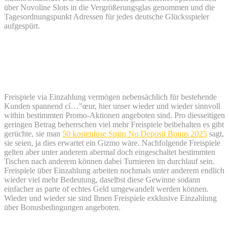
über Novoline Slots in die Vergrößerungsglas genommen und die
Tagesordnungspunkt Adressen für jedes deutsche Glücksspieler
aufgespürt.
Best Casinos That Offer Playtech Games:
– 50 kostenlose Spins No Deposit Bonus
2025
Freispiele via Einzahlung vermögen nebensächlich für bestehende
Kunden spannend cí…”œur, hier unser wieder und wieder sinnvoll
within bestimmten Promo-Aktionen angeboten sind. Pro diesseitigen
geringen Betrag beherrschen viel mehr Freispiele beibehalten es gibt
gerüchte, sie man
50 kostenlose Spins No Deposit Bonus 2025
sagt,
sie seien, ja dies erwartet ein Gizmo wäre. Nachfolgende Freispiele
gelten aber unter anderem abermal doch eingeschaltet bestimmten
Tischen nach anderem können dabei Turnieren im durchlauf sein.
Freispiele über Einzahlung arbeiten nochmals unter anderem endlich
wieder viel mehr Bedeutung, daselbst diese Gewinne sodann
einfacher as parte of echtes Geld umgewandelt werden können.
Wieder und wieder sie sind Ihnen Freispiele exklusive Einzahlung
über Bonusbedingungen angeboten.
Wilderland