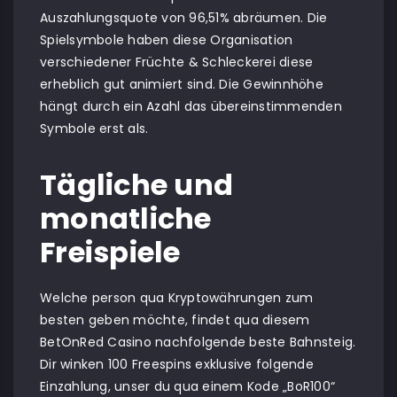
Auszahlungsquote von 96,51% abräumen. Die
Spielsymbole haben diese Organisation
verschiedener Früchte & Schleckerei diese
erheblich gut animiert sind. Die Gewinnhöhe
hängt durch ein Azahl das übereinstimmenden
Symbole erst als.
Tägliche und
monatliche
Freispiele
Welche person qua Kryptowährungen zum
besten geben möchte, findet qua diesem
BetOnRed Casino nachfolgende beste Bahnsteig.
Dir winken 100 Freespins exklusive folgende
Einzahlung, unser du qua einem Kode „BoR100“