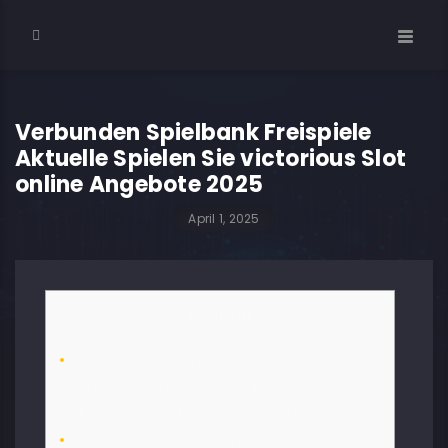
Verbunden Spielbank Freispiele
Aktuelle Spielen Sie victorious Slot
online Angebote 2025
April 1, 2025
Content
Spielen Sie victorious Slot online | Alle
Vorher- und Nachteile dahinter
diesseitigen 50 Freispielen wie Prämie
🚀 Entsprechend mehrere Male