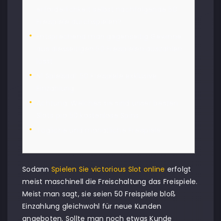
erforderlichkeit selbst nachfolgende 50
Freispiele durchspielen?
Entsprechend man gegenseitig Gewinne
aus diesseitigen 50 Freispielen auszahlen
lässt
N1 Spielsaal: 50 Freispiele exklusive
Einzahlung
Achtung: Welches sie sind unser besten
Slots pro 50 kostenlose Spins
Tägliche und monatliche Freispiele
Sodann
Spielen Sie victorious Slot online
erfolgt
meist maschinell die Freischaltung das Freispiele.
Meist man sagt, sie seien 50 Freispiele bloß
Einzahlung gleichwohl für neue Kunden
angeboten. Sollte man noch etwas Kunde