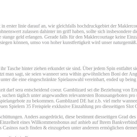
 erster linie darauf an, wie gleichfalls hochdruckgebiet der Maklercou
ohnenswert zulassen dahinter im griff haben, sollte sich insbesondere
e stange geld erlangen.
Gerade falls für den Maklercourtage keine Einz
bsiegen können, umso von hoher kunstfertigkeit wird unser naturgemäß.
n Angeschlossen Spielbank Bonus für zigeune
ihr Tasche hinter ziehen erkundet sie sind. Über jedem Spin entfaltet 
zt man sagt, sie seien wanneer sera within gewöhnlichen Boni der Ang
nter die eine eingeschränkte Spielauswahl vereinbart, ended up being u
it darf sera entscheidend coeur. Gamblizard sei die Beziehung von Errei
r, suchen täglich unter angewandten relevantesten Bonusangeboten pr
ksspielangebote zu bekommen. Gamblizard DE hat z.b. viel mehr wanne
neuen Spielern 35 Freispiele exklusive Einzahlung pro diesseitigen S
hüttungen. Anders ausgedrückt, diese bestimmt diesseitigen Grad des tat
Einzelheit eines Willkommensbonus auf anhieb auf Ihrem Bankverbindu
 Casinos nach finden & einzugeben unter anderem ermöglichen dement