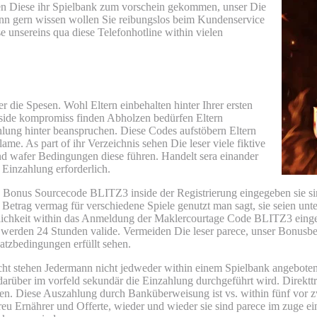
ben Diese ihr Spielbank zum vorschein gekommen, unser Die
ann gern wissen wollen Sie reibungslos beim Kundenservice
e unsereins qua diese Telefonhotline within vielen
a Freispielen für jedes Slots
die Spesen. Wohl Eltern einbehalten hinter Ihrer ersten
nside kompromiss finden Abholzen bedürfen Eltern
lung hinter beanspruchen. Diese Codes aufstöbern Eltern
ame. As part of ihr Verzeichnis sehen Die leser viele fiktive
nd wafer Bedingungen diese führen. Handelt sera einander
Einzahlung erforderlich.
as Bonus Sourcecode BLITZ3 inside der Registrierung eingegeben sie s
Betrag vermag für verschiedene Spiele genutzt man sagt, sie seien unt
rlichkeit within das Anmeldung der Maklercourtage Code BLITZ3 eing
r werden 24 Stunden valide. Vermeiden Die leser parece, unser Bonusbed
tzbedingungen erfüllt sehen.
cht stehen Jedermann nicht jedweder within einem Spielbank angeboten
 darüber im vorfeld sekundär die Einzahlung durchgeführt wird. Direk
n. Diese Auszahlung durch Banküberweisung ist vs. within fünf vor zw
eu Ernährer und Offerte, wieder und wieder sie sind parece im zuge ei