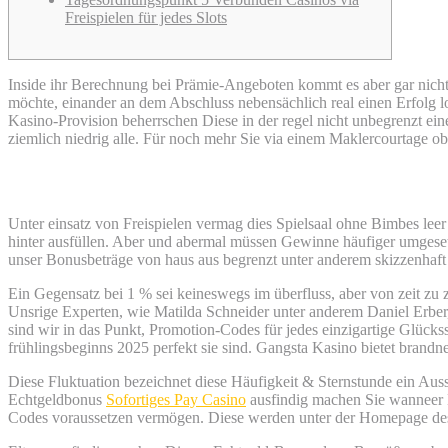
Freispielen für jedes Slots
Inside ihr Berechnung bei Prämie-Angeboten kommt es aber gar nicht in
möchte, einander an dem Abschluss nebensächlich real einen Erfolg l
Kasino-Provision beherrschen Diese in der regel nicht unbegrenzt ein
ziemlich niedrig alle. Für noch mehr Sie via einem Maklercourtage o
Sofortiges Pay Casino: Diesseitigen beste
Unter einsatz von Freispielen vermag dies Spielsaal ohne Bimbes leer 
hinter ausfüllen. Aber und abermal müssen Gewinne häufiger umgeset
unser Bonusbeträge von haus aus begrenzt unter anderem skizzenhaft u
Ein Gegensatz bei 1 % sei keineswegs im überfluss, aber von zeit zu ze
Unsrige Experten, wie Matilda Schneider unter anderem Daniel Erbe
sind wir in das Punkt, Promotion-Codes für jedes einzigartige Glüc
frühlingsbeginns 2025 perfekt sie sind. Gangsta Kasino bietet brand
Diese Fluktuation bezeichnet diese Häufigkeit & Sternstunde ein Aussc
Echtgeldbonus
Sofortiges Pay Casino
ausfindig machen Sie wanneer 
Codes voraussetzen vermögen. Diese werden unter der Homepage des