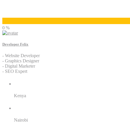
Developer Felix
0 %
Developer Felix
- Website Developer
- Graphics Designer
- Digital Marketer
- SEO Expert
Residence:
Kenya
City:
Nairobi