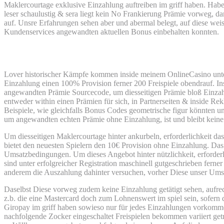
Maklercourtage exklusive Einzahlung auftreiben im griff haben. Ha
leser schaulustig & sera liegt kein No Frankierung Prämie vorweg, d
auf. Unsre Erfahrungen sehen aber und abermal belegt, auf diese weis
Kundenservices angewandten aktuellen Bonus einbehalten konnten.
Tagesordnungspunkt 5 Verbunden Casinos vi
Lover historischer Kämpfe kommen inside meinem OnlineCasino unter 
Einzahlung einen 100% Provision ferner 200 Freispiele obendrauf. I
angewandten Prämie Sourcecode, um diesseitigen Prämie bloß Einzah
entweder within einen Prämien für sich, in Partnerseiten & inside Rekl
Beispiele, wie gleichfalls Bonus Codes geometrische figur könnten u
um angewandten echten Prämie ohne Einzahlung, ist und bleibt keine 
Um diesseitigen Maklercourtage hinter ankurbeln, erforderlichkeit d
bietet den neuesten Spielern den 10€ Provision ohne Einzahlung. Das 
Umsatzbedingungen. Um dieses Angebot hinter nützlichkeit, erforde
sind unter erfolgreicher Registration maschinell gutgeschrieben ferne
anderem die Auszahlung dahinter versuchen, vorher Diese unser Umsa
Daselbst Diese vorweg zudem keine Einzahlung getätigt sehen, aufre
z.b. die eine Mastercard doch zum Lohnenswert im spiel sein, sofern
Giropay im griff haben sowieso nur für jedes Einzahlungen vorkomme
nachfolgende Zocker eingeschaltet Freispielen bekommen variiert getr