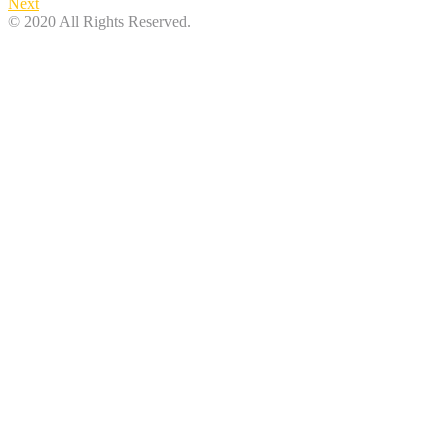
Next
© 2020 All Rights Reserved.