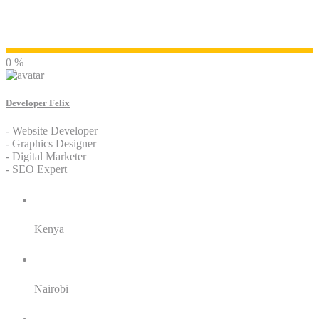
Developer Felix
0 %
Developer Felix
- Website Developer
- Graphics Designer
- Digital Marketer
- SEO Expert
Residence:
Kenya
City:
Nairobi