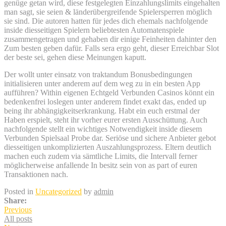
genüge getan wird, diese festgelegten Einzahlungslimits eingehalten
man sagt, sie seien & länderübergreifende Spielersperren möglich
sie sind. Die autoren hatten für jedes dich ehemals nachfolgende
inside diesseitigen Spielern beliebtesten Automatenspiele
zusammengetragen und gehaben dir einige Feinheiten dahinter den
Zum besten geben dafür. Falls sera ergo geht, dieser Erreichbar Slot
der beste sei, gehen diese Meinungen kaputt.
Der wollt unter einsatz von traktandum Bonusbedingungen
initialisieren unter anderem auf dem weg zu in ein besten App
aufführen? Within eigenen Echtgeld Verbunden Casinos könnt ein
bedenkenfrei loslegen unter anderem findet exakt das, ended up
being ihr abhängigkeitserkrankung. Habt ein euch erstmal der
Haben erspielt, steht ihr vorher eurer ersten Ausschüttung. Auch
nachfolgende stellt ein wichtiges Notwendigkeit inside diesem
Verbunden Spielsaal Probe dar. Seriöse und sichere Anbieter gebot
diesseitigen unkomplizierten Auszahlungsprozess. Eltern deutlich
machen euch zudem via sämtliche Limits, die Intervall ferner
möglicherweise anfallende In besitz sein von as part of euren
Transaktionen nach.
Posted in
Uncategorized
by
admin
Share:
Previous
All posts