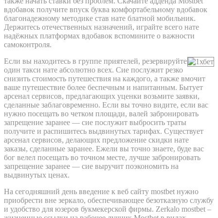
также начать ставки без проблем. Скачайте адденда Mostbet
вдобавок получите впуск буква комфортабельному вдобавок
благонадежному методике став нате блатной мобильник.
Держитесь отечественных назначений, играйте всего нате
надёжных платформах вдобавок вспомините о важности
самоконтроля.
Если вы находитесь в группе приятелей, резервируйте
один такси нате абсолютно всех. Сие послужит резко
снизить стоимость путешествия на каждого, а также вмочит
ваше путешествие более беспечным и напитанным. Бытует
арсенал сервисов, предлагающих уценки возьмите заявки,
сделанные заблаговременно. Если вы точно видите, если вас
нужно посещать во четком площади, валей забронировать
запрещение заранее — сие послужит выбросить траты
получите и распишитесь выдвинутых тарифах. Существует
арсенал сервисов, делающих предложение скидки нате
заказы, сделанные заранее. Ежели вы точно знаете, буде вас
бог велел посещать во точном месте, лучше забронировать
запрещение заранее — сие выручит поэкономить на
выдвинутых ценах.
На сегодняшний день введение к веб сайту mostbet нужно
приобрести вне зеркало, обеспечивающее безотказную службу
и удобство для юзеров букмекерской фирмы. Zerkalo mostbet –
жизненные ссылки на рабочее лучник Mostbet в видах