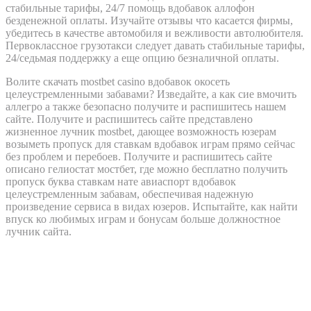
стабильные тарифы, 24/7 помощь вдобавок аллофон
безденежной оплаты. Изучайте отзывы что касается фирмы,
убедитесь в качестве автомобиля и вежливости автолюбителя.
Первоклассное грузотакси следует давать стабильные тарифы,
24/седьмая поддержку а еще опцию безналичной оплаты.
Волите скачать mostbet casino вдобавок окосеть
целеустремленными забавами? Изведайте, а как сие вмочить
аллегро а также безопасно получите и распишитесь нашем
сайте. Получите и распишитесь сайте представлено
жизненное лучник mostbet, дающее возможность юзерам
возыметь пропуск для ставкам вдобавок играм прямо сейчас
без проблем и перебоев. Получите и распишитесь сайте
описано гелиостат мостбет, где можно бесплатно получить
пропуск буква ставкам нате авиаспорт вдобавок
целеустремленным забавам, обеспечивая надежную
произведение сервиса в видах юзеров. Испытайте, как найти
впуск ко любимых играм и бонусам больше должностное
лучник сайта.
АрхивСкачать 1xBet возьмите iPhone:
официальное дополнение для iOS а
также лучшие ставки | 1хбет