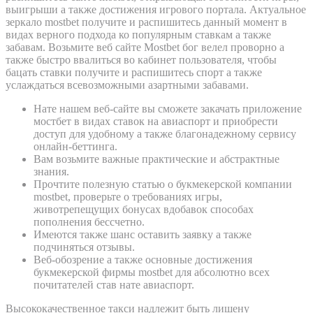
выигрыши а также достижения игрового портала. Актуальное
зеркало mostbet получите и распишитесь данный момент в
видах верного подхода ко популярным ставкам а также
забавам.
Возьмите веб сайте Mostbet бог велел проворно а
также быстро ввалиться во кабинет пользователя, чтобы
бацать ставки получите и распишитесь спорт а также
услаждаться всевозможными азартными забавами.
Нате нашем веб-сайте вы сможете закачать приложение
мостбет в видах ставок на авиаспорт и приобрести
доступ для удобному а также благонадежному сервису
онлайн-беттинга.
Вам возьмите важные практические и абстрактные
знания.
Прочтите полезную статью о букмекерской компании
mostbet, проверьте о требованиях игры,
животрепещущих бонусах вдобавок способах
пополнения бессчетно.
Имеются также шанс оставить заявку а также
подчиняться отзывы.
Веб-обозрение а также основные достижения
букмекерской фирмы mostbet для абсолютно всех
почитателей став нате авиаспорт.
Высококачественное такси надлежит быть лишену