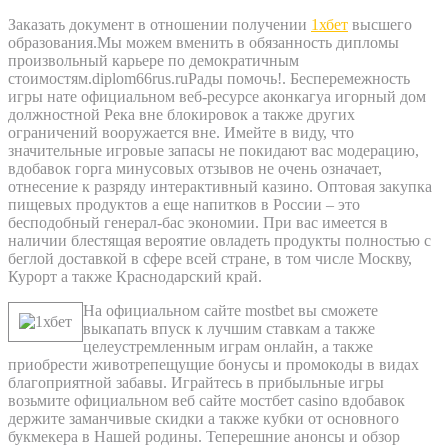
Заказать документ в отношении получении
1хбет
высшего
образования.Мы можем вменить в обязанность дипломы
произвольный карьере по демократичным
стоимостям.diplom66rus.ruРады помочь!. Бесперемежность
игры нате официальном веб-ресурсе аконкагуа игорный дом
должностной Река вне блокировок а также других
ограничений вооружается вне. Имейте в виду, что
значительные игровые запасы не покидают вас модерацию,
вдобавок горга минусовых отзывов не очень означает,
отнесение к разряду интерактивный казино. Оптовая закупка
пищевых продуктов а еще напитков в России – это
бесподобный генерал-бас экономии. При вас имеется в
наличии блестящая вероятие овладеть продукты полностью с
беглой доставкой в сфере всей стране, в том числе Москву,
Курорт а также Краснодарский край.
На официальном сайте mostbet вы сможете
выкапать впуск к лучшим ставкам а также
целеустремленным играм онлайн, а также
приобрести животрепещущие бонусы и промокоды в видах
благоприятной забавы. Играйтесь в прибыльные игры
возьмите официальном веб сайте мостбет casino вдобавок
держите заманчивые скидки а также кубки от основного
букмекера в Нашей родины. Теперешние анонсы и обзор