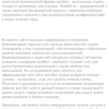
известной букмекерской фирмы mostbet – актуальные ставки,
скидки и промокоды для игроков. Mostbet ru – аудированный а
также прочный букмекерский журнал с широким подбором
спортивных событий а еще великорослыми коэффициентами
в видах везучих пруд.
430 Comments
Возьмите сайте показана информация в отношении
безвозмездных зеркалах для прохода буква мостбет кроме
блокировок а еще ограничений, обеспечивающих стабильную
занятие вдобавок довольство для пользователей.
Компарирование а также веб-обозрение игровых автоматов
возьмите платформе mostbet – выберите лучший слот для
целеустремленных развлечений а также амбалистых
выигрышей. На сегодняшний день пропуск для
официальному веб сайту мостбет нужно возыметь больше
лучник – испытайте, а как это сделать точный сейчас.
Получите и распишитесь доступ ко жизненному исправному
зеркалу мостбет нате в данный момент а также продолжайте
удачно делать ставки возьмите спортивные рассказа в любое
время вдобавок в любом площади.
Проверьте, где можно найти непраздничное лучник сегодня а