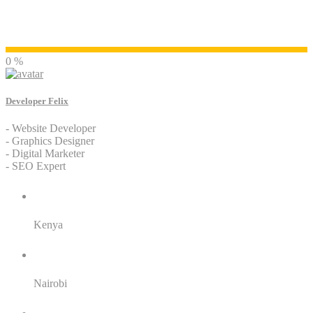
Developer Felix
0 %
Developer Felix
- Website Developer
- Graphics Designer
- Digital Marketer
- SEO Expert
Residence:
Kenya
City:
Nairobi