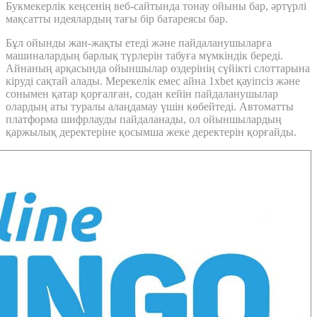
Букмекерлік кеңсенің веб-сайтында тонау ойыны бар, әртүрлі
мақсатты идеялардың тағы бір батареясы бар.
Бұл ойынды жан-жақты етеді және пайдаланушыларға
машиналардың барлық түрлерін табуға мүмкіндік береді.
Айнаның арқасында ойыншылар өздерінің сүйікті слоттарына
кіруді сақтай алады. Мерекелік емес айна 1xbet қауіпсіз және
сонымен қатар қорғалған, содан кейін пайдаланушылар
олардың аты туралы алаңдамау үшін көбейтеді. Автоматты
платформа шифрлауды пайдаланады, ол ойыншылардың
қаржылық деректеріне қосымша жеке деректерін қорғайды.