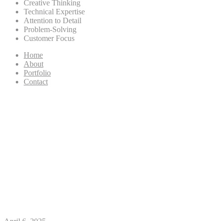
Creative Thinking
Technical Expertise
Attention to Detail
Problem-Solving
Customer Focus
Home
About
Portfolio
Contact
1xBet гелиостаттық
букмекерлік кеңсесі қазіргі
уақытта 1xBet ресми
сайтында үзіліссіз
гиперсілтемелер саласында
ертең де қабылданады.