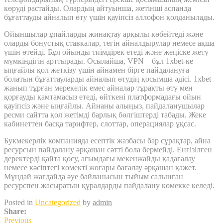
көруді растайды. Олардың айтуынша, жетінші аспанда
бұғаттауды айналып өту үшін қауіпсіз аллофон қолданылады.
Ойыншылар ұпайларды жинақтау арқылы көбейтеді және
оларды бонустық ставкалар, тегін айналдырулар немесе ақша
үшін өтейді. Бұл ойынды тиімдірек етеді және жеңіске жету
мүмкіндігін арттырады. Осылайша, VPN – бұл 1xbet-ке
ыңғайлы қол жеткізу үшін айнамен бірге пайдалануға
болатын бұғаттауларды айналып өтудің қосымша әдісі. 1xbet
жанып тұрған мерекелік емес айналар тұрақты өту мен
қорғауды қамтамасыз етеді, өйткені платформадағы ойын
қауіпсіз және ыңғайлы. Айнаны алыңыз, пайдаланушылар
ресми сайтта қол жетімді барлық бөлгіштерді табады. Жеке
кабинеттен басқа тарифтер, слоттар, операциялар ұқсас.
Букмекерлік компанияда есептік жазбасы бар сұрақтар, айна
ресурсын пайдалану әрқашан сәтті бола бермейді. Енгізілген
деректерді қайта қосу, ағымдағы мекенжайды қадағалау
немесе кәсіптегі көмекті жоғары бағалау әрқашан қажет.
Мұндай жағдайда әуе байланысын тыйым салынған
ресурспен жасыратын құралдарды пайдалану көмекке келеді.
Posted in
Uncategorized
by
admin
Share:
Previous