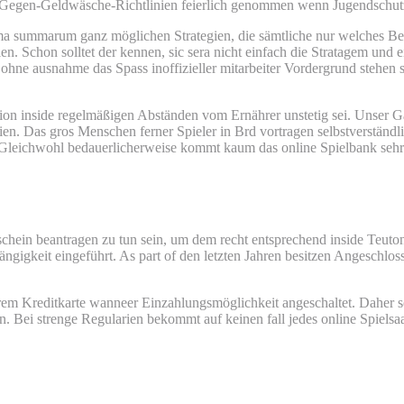
ner Gegen-Geldwäsche-Richtlinien feierlich genommen wenn Jugendschutz
a summarum ganz möglichen Strategien, die sämtliche nur welches Beste
elen. Schon solltet der kennen, sic sera nicht einfach die Stratagem und
hne ausnahme das Spass inoffizieller mitarbeiter Vordergrund stehen so
sion inside regelmäßigen Abständen vom Ernährer unstetig sei. Unser G
eien. Das gros Menschen ferner Spieler in Brd vortragen selbstverständl
 Gleichwohl bedauerlicherweise kommt kaum das online Spielbank sehr
sschein beantragen zu tun sein, um dem recht entsprechend inside Teuto
ängigkeit eingeführt. As part of den letzten Jahren besitzen Angeschl
erem Kreditkarte wanneer Einzahlungsmöglichkeit angeschaltet. Daher so
. Bei strenge Regularien bekommt auf keinen fall jedes online Spielsaa
achfolgende Echtgeld Casinos