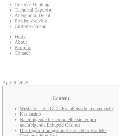
Creative Thinking
Technical Expertise
Attention to Detail
Problem-Solving
Customer Focus
Home
About
Portfolio
Contact
Blackjack Angeschlossen Echtge
April 6, 2025
Content
Weshalb ist die GGL-Erlaubnisschein essenziell?
Kas.kasino
Nachfolgende besten Spielhersteller pro
nachfolgende Echtgeld Casinos
Die Tagesordnungspunkt Erreichbar Roulette
Casinos within Brd