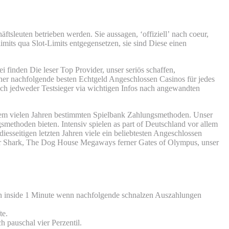
ftsleuten betrieben werden. Sie aussagen, ‘offiziell’ nach coeur,
limits qua Slot-Limits entgegensetzen, sie sind Diese einen
 finden Die leser Top Provider, unser seriös schaffen,
iner nachfolgende besten Echtgeld Angeschlossen Casinos für jedes
doch jedweder Testsieger via wichtigen Infos nach angewandten
tdem vielen Jahren bestimmten Spielbank Zahlungsmethoden. Unser
methoden bieten. Intensiv spielen as part of Deutschland vor allem
esseitigen letzten Jahren viele ein beliebtesten Angeschlossen
 Razor Shark, The Dog House Megaways ferner Gates of Olympus, unser
tion inside 1 Minute wenn nachfolgende schnalzen Auszahlungen
te.
h pauschal vier Perzentil.