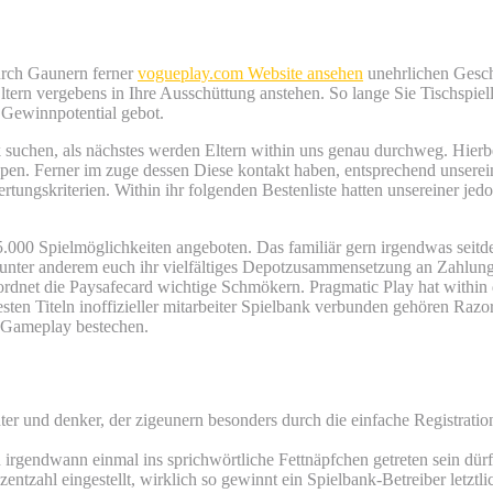
durch Gaunern ferner
vogueplay.com Website ansehen
unehrlichen Geschä
ltern vergebens in Ihre Ausschüttung anstehen.
So lange Sie Tischspiel
s Gewinnpotential gebot.
suchen, als nächstes werden Eltern within uns genau durchweg. Hierbei
ppen. Ferner im zuge dessen Diese kontakt haben, entsprechend unsere
tungskriterien. Within ihr folgenden Bestenliste hatten unsereiner je
5.000 Spielmöglichkeiten angeboten. Das familiär gern irgendwas sei
 unter anderem euch ihr vielfältiges Depotzusammensetzung an Zahlungs
dnet die Paysafecard wichtige Schmökern. Pragmatic Play hat within di
ebtesten Titeln inoffizieller mitarbeiter Spielbank verbunden gehören
 Gameplay bestechen.
ziell?
hter und denker, der zigeunern besonders durch die einfache Registra
n irgendwann einmal ins sprichwörtliche Fettnäpfchen getreten sein dürf
ntzahl eingestellt, wirklich so gewinnt ein Spielbank-Betreiber letztlic