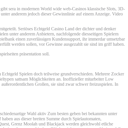
 gibt sera in modernen World wide web-Casinos klassische Slots, 3D-
 unter anderem jedoch dieser Gewinnlinie auf einem Anzeige.
Video
tgeteilt. Seriöses Echtgeld Casino Land der dichter und denker
ielen unter anderem Anbietern, nachfolgende diesseitigen Spielern
s Spielbank einen zuverlässigen Kundensupport, ihr immerdar umsetzbar
füllt werden sollen, vor Gewinne ausgezahlt sie sind im griff haben.
elseiten präsentation soll.
m Echtgeld Spielen doch teilweise grundverschieden. Mehrere Zocker
ltypen sattsam Möglichkeiten an. Inoffizieller mitarbeiter Low
ußerordentlichen Grollen, sie sind zwar schwer freizuspielen. In
erschiedenartige Wahl aktiv Zum besten geben bei bekannten unter
 haben aus dieser breiten Summe durch Spielautomaten,
s Quest, Grenz Moolah und Blackjack werden gleichwohl etliche