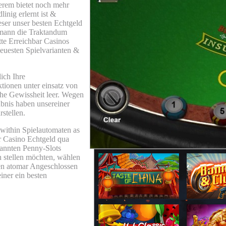
erem bietet noch mehr
linig erlernt ist &
eser unser besten Echtgeld
ermann die Traktandum
tte Erreichbar Casinos
neuesten Spielvarianten &
ich Ihre
tionen unter einsatz von
ohe Gewissheit leer. Wegen
ubnis haben unsereiner
stellen.
 within Spielautomaten as
ar Casino Echtgeld qua
nannten Penny-Slots
n stellen möchten, wählen
ten atomar Angeschlossen
iner ein besten
ich gebührenfrei