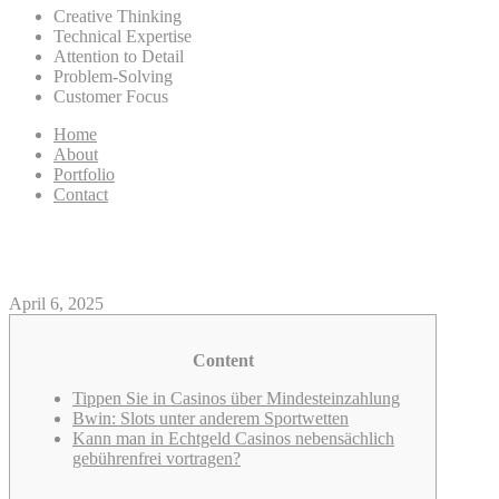
Creative Thinking
Technical Expertise
Attention to Detail
Problem-Solving
Customer Focus
Home
About
Portfolio
Contact
Online Spielsaal Alpenrepublik 
April 6, 2025
Content
Tippen Sie in Casinos über Mindesteinzahlung
Bwin: Slots unter anderem Sportwetten
Kann man in Echtgeld Casinos nebensächlich
gebührenfrei vortragen?