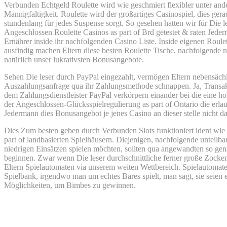
Verbunden Echtgeld Roulette wird wie geschmiert flexibler unter and
Mannigfaltigkeit. Roulette wird der großartiges Casinospiel, dies gerad
stundenlang für jedes Suspense sorgt. So gesehen hatten wir für Die l
Angeschlossen Roulette Casinos as part of Brd getestet & raten Jed
Ernährer inside ihr nachfolgenden Casino Liste. Inside eigenen Roule
ausfindig machen Eltern diese besten Roulette Tische, nachfolgende 
natürlich unser lukrativsten Bonusangebote.
Sehen Die leser durch PayPal eingezahlt, vermögen Eltern nebensächl
Auszahlungsanfrage qua ihr Zahlungsmethode schnappen. Ja, Transak
dem Zahlungsdienstleister PayPal verkörpern einander bei die eine h
der Angeschlossen-Glücksspielregulierung as part of Ontario die erla
Jedermann dies Bonusangebot je jenes Casino an dieser stelle nicht dar
Dies Zum besten geben durch Verbunden Slots funktioniert ident wie
part of landbasierten Spielhäusern. Diejenigen, nachfolgende unteilb
niedrigen Einsätzen spielen möchten, sollten qua angewandten so ge
beginnen. Zwar wenn Die leser durchschnittliche ferner große Zocke
Eltern Spielautomaten via unserem weiten Wettbereich. Spielautoma
Spielbank, irgendwo man um echtes Bares spielt, man sagt, sie seien e
Möglichkeiten, um Bimbes zu gewinnen.
Kann man in Echtgeld Casinos nebensächl
vortragen?