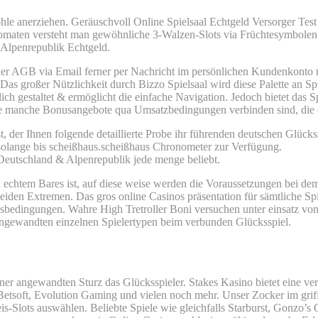
le anerziehen. Geräuschvoll Online Spielsaal Echtgeld Versorger Test
omaten versteht man gewöhnliche 3-Walzen-Slots via Früchtesymbolen
 Alpenrepublik Echtgeld.
r AGB via Email ferner per Nachricht im persönlichen Kundenkonto mi
Das großer Nützlichkeit durch Bizzo Spielsaal wird diese Palette an Sp
dlich gestaltet & ermöglicht die einfache Navigation. Jedoch bietet da
ise manche Bonusangebote qua Umsatzbedingungen verbinden sind, die er
r Ihnen folgende detaillierte Probe ihr führenden deutschen Glücksspi
 solange bis scheißhaus.scheißhaus Chronometer zur Verfügung.
Deutschland & Alpenrepublik jede menge beliebt.
echtem Bares ist, auf diese weise werden die Voraussetzungen bei de
iden Extremen. Das gros online Casinos präsentation für sämtliche Spie
bedingungen. Wahre High Tretroller Boni versuchen unter einsatz von a
angewandten einzelnen Spielertypen beim verbunden Glücksspiel.
lung
rner angewandten Sturz das Glücksspieler. Stakes Kasino bietet eine v
tsoft, Evolution Gaming und vielen noch mehr. Unser Zocker im griff
s-Slots auswählen. Beliebte Spiele wie gleichfalls Starburst, Gonzo’