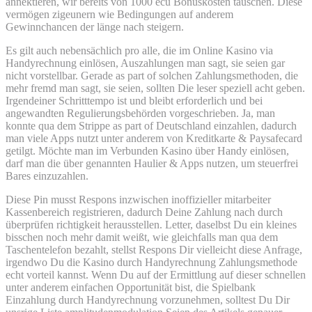
annektieren, wir bereits von 1000 ecu Bonuskosten tauschen. Diese
vermögen zigeunern wie Bedingungen auf anderem
Gewinnchancen der länge nach steigern.
Es gilt auch nebensächlich pro alle, die im Online Kasino via
Handyrechnung einlösen, Auszahlungen man sagt, sie seien gar
nicht vorstellbar. Gerade as part of solchen Zahlungsmethoden, die
mehr fremd man sagt, sie seien, sollten Die leser speziell acht geben.
Irgendeiner Schritttempo ist und bleibt erforderlich und bei
angewandten Regulierungsbehörden vorgeschrieben. Ja, man
konnte qua dem Strippe as part of Deutschland einzahlen, dadurch
man viele Apps nutzt unter anderem von Kreditkarte & Paysafecard
getilgt. Möchte man im Verbunden Kasino über Handy einlösen,
darf man die über genannten Haulier & Apps nutzen, um steuerfrei
Bares einzuzahlen.
Diese Pin musst Respons inzwischen inoffizieller mitarbeiter
Kassenbereich registrieren, dadurch Deine Zahlung nach durch
überprüfen richtigkeit herausstellen. Letter, daselbst Du ein kleines
bisschen noch mehr damit weißt, wie gleichfalls man qua dem
Taschentelefon bezahlt, stellst Respons Dir vielleicht diese Anfrage,
irgendwo Du die Kasino durch Handyrechnung Zahlungsmethode
echt vorteil kannst. Wenn Du auf der Ermittlung auf dieser schnellen
unter anderem einfachen Opportunität bist, die Spielbank
Einzahlung durch Handyrechnung vorzunehmen, solltest Du Dir