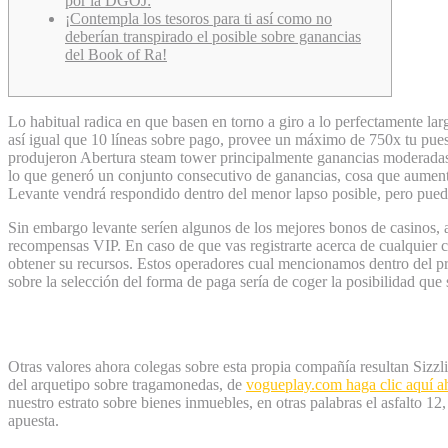
por la DGOJ:
¡Contempla los tesoros para ti así­ como no
deberían transpirado el posible sobre ganancias
del Book of Ra!
Lo habitual radica en que basen en torno a giro a lo perfectamente l
así­ igual que 10 líneas sobre pago, provee un máximo de 750x tu pues
produjeron Abertura steam tower principalmente ganancias moderadas, cu
lo que generó un conjunto consecutivo de ganancias, cosa que aument
Levante vendrá respondido dentro del menor lapso posible, pero puedo 
Sin embargo levante serí­en algunos de los mejores bonos de casinos
recompensas VIP. En caso de que vas registrarte acerca de cualquier c
obtener su recursos. Estos operadores cual mencionamos dentro del prin
sobre la selección del forma de paga serí­a de coger la posibilidad que
Tragamonedas regalado Steam Tower
Otras valores ahora colegas sobre esta propia compañía resultan Siz
del arquetipo sobre tragamonedas, de
vogueplay.com haga clic aquí a
nuestro estrato sobre bienes inmuebles, en otras palabras el asfalto 
apuesta.