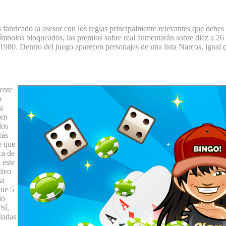
gales en Chile desplazándolo hacia el pelo
fabricado la asesor con los reglas principalmente relevantes que debes 
mbolos bloqueados, las premios sobre real aumentarán sobre diez a 26 v
1980. Dentro del juego aparecen personajes de una lista Narcos, igual q
 deberían transpirado el posible sobre gana
yente
o
a
 en
los
rás
e que
ca de
 este
tivo
sa
que 5
lo
Sí,
iadas