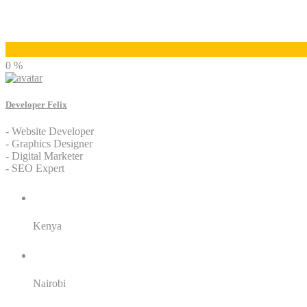
Developer Felix
0 %
Developer Felix
- Website Developer
- Graphics Designer
- Digital Marketer
- SEO Expert
Residence:
Kenya
City:
Nairobi