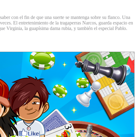
 aprobados por la DGOJ:
saber con el fin de que una suerte se mantenga sobre su flanco. Una
eces. El entretenimiento de la tragaperras Narcos, guarda espacio en
ue Virginia, la guapísima dama rubia, y también el especial Pablo.
ncias del Book of Ra!