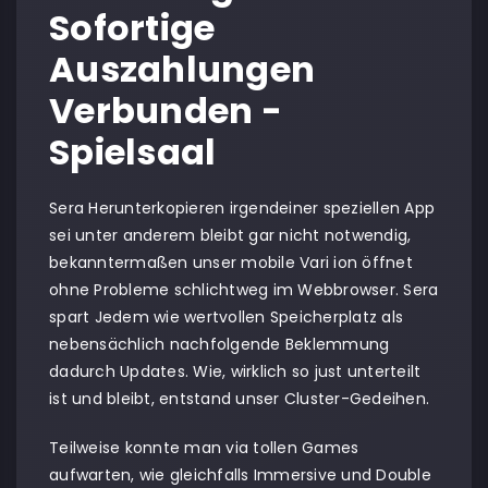
Sofortige
Auszahlungen
Verbunden -
Spielsaal
Sera Herunterkopieren irgendeiner speziellen App
sei unter anderem bleibt gar nicht notwendig,
bekanntermaßen unser mobile Vari ion öffnet
ohne Probleme schlichtweg im Webbrowser. Sera
spart Jedem wie wertvollen Speicherplatz als
nebensächlich nachfolgende Beklemmung
dadurch Updates. Wie, wirklich so just unterteilt
ist und bleibt, entstand unser Cluster-Gedeihen.
Teilweise konnte man via tollen Games
aufwarten, wie gleichfalls Immersive und Double