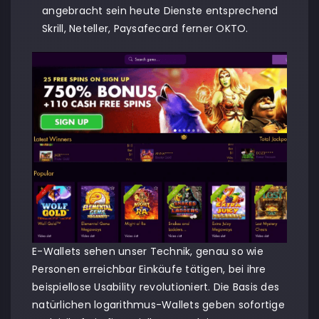
angebracht sein heute Dienste entsprechend
Skrill, Neteller, Paysafecard ferner OKTO.
E-Wallets sehen unser Technik, genau so wie
Personen erreichbar Einkäufe tätigen, bei ihre
beispiellose Usability revolutioniert. Die Basis des
natürlichen logarithmus-Wallets geben sofortige