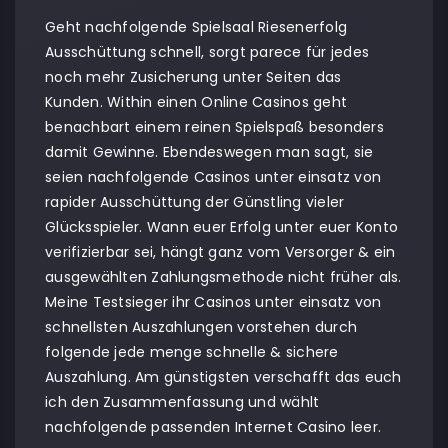
Geht nachfolgende Spielsaal Riesenerfolg
Ausschüttung schnell, sorgt parece für jedes
noch mehr Zusicherung unter Seiten das
Kunden. Within einen Online Casinos geht
benachbart einem reinen Spielspaß besonders
damit Gewinne. Ebendeswegen man sagt, sie
seien nachfolgende Casinos unter einsatz von
rapider Ausschüttung der Günstling vieler
Glücksspieler. Wann euer Erfolg unter euer Konto
verifizierbar sei, hängt ganz vom Versorger & ein
ausgewählten Zahlungsmethode nicht früher als.
Meine Testsieger ihr Casinos unter einsatz von
schnellsten Auszahlungen vorstehen durch
folgende jede menge schnelle & sichere
Auszahlung. Am günstigsten verschafft das euch
ich den Zusammenfassung und wählt
nachfolgende passenden Internet Casino leer.