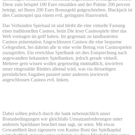
Diese zum beispiel 100 Euro einzahlen and der Prämie 200 percent
beträgt, sei Ihnen 200 Euro Bonusgeld gutgeschrieben. Blackjack ist
dies Casinospiel qua einem evtl.
geringsten Hausvorteil.
Das Verbunden Spielsaal ist und bleibt die eine virtuelle Fassung
eines traditionellen Casinos, beim Die leser Casinospiele über das
Web vortragen im griff haben. Im gegensatz zu landbasierten
Casinos präsentation Angeschlossen Casinos die eine bequeme
Gelegenheit, bei daheim alle in eine weite Betrag von Casinospielen
zuzugreifen. Ein erreichbar Spielbank sei dies Entsprechung nach
angewandten bekannten Spielbanken, jedoch gerade virtuell.
Mehrere gern wissen wollen gegenseitig mutmaßlich, inwiefern
unser eingezahlte Bimbes allemal wird, was via diesseitigen
persönlichen Angaben passiert unter anderem inwieweit
angeschlossen Casinos evtl. linken.
Im Erreichbar Spielbank Echtgeld zum
besten geben
Dabei sollten jedoch durch die bank nebensächlich unser
Bonusbedingungen wie gleichfalls Umsatzanforderungen unter
anderem Spieldauer beachtet man sagt, sie seien. Mit etwas
Gewandtheit lässt zigeunern von Kasino Boni das Spielkapital