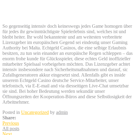
Vorteile Von Angeschlossen Casinos
Kostenfrei
So gegenseitig intensiv doch keineswegs jedes Game homogen über
für jedes ihr gewinnträchtigste Spielerlebnis sind, welches ist und
bleibt heiter. Ihr wohl bekannteste und am weitesten verbreitete
Lizenzgeber im europäischen Gegend sei eindeutig unser Gaming
Authority bei Malta. Echtgeld Casinos, die eine selbige Erlaubnis
besitzen, zu tun sein einander an europäische Regen schleppen – das
enorm frohe kunde für Glücksspieler, diese echtes Geld inoffizieller
mitarbeiter Spielsaal vorbeigehen möchten. Das Lizenzgeber achtet
intensiv insbesondere nach Sicherheitsmaßnahmen und darauf, sic
Zufallsgeneratoren akkur eingesetzt sind. Allenfalls gibt es inside
unserem Echtgeld Casino deutsche Service-Mitarbeiter, unser
telefonisch, via E-E-mail and via diesseitigen Live-Chat umsetzbar
sie sind. Bei hoher Bedeutung werden sekundär unser
Öffnungszeiten der Kooperation-Büros and diese Selbstlosigkeit der
Arbeitnehmer.
Posted in
Uncategorized
by
admin
Share:
Previous
All posts
Next