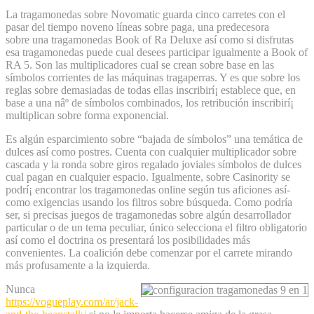
La tragamonedas sobre Novomatic guarda cinco carretes con el
pasar del tiempo noveno líneas sobre paga, una predecesora
sobre una tragamonedas Book of Ra Deluxe así­ como si disfrutas
esa tragamonedas puede cual desees participar igualmente a Book of
RA 5. Son las multiplicadores cual se crean sobre base en las
símbolos corrientes de las máquinas tragaperras. Y es que sobre los
reglas sobre demasiadas de todas ellas inscribirí¡ establece que, en
base a una nâº de símbolos combinados, los retribución inscribirí¡
multiplican sobre forma exponencial.
Es algún esparcimiento sobre “bajada de símbolos” una temática de
dulces así­ como postres. Cuenta con cualquier multiplicador sobre
cascada y la ronda sobre giros regalado joviales símbolos de dulces
cual pagan en cualquier espacio. Igualmente, sobre Casinority se
podrí¡ encontrar los tragamonedas online según tus aficiones así­
como exigencias usando los filtros sobre búsqueda. Como podrí­a
ser, si precisas juegos de tragamonedas sobre algún desarrollador
particular o de un tema peculiar, único selecciona el filtro obligatorio
así­ como el doctrina os presentará los posibilidades más
convenientes. La coalición debe comenzar por el carrete mirando
más profusamente a la izquierda.
Nunca
https://vogueplay.com/ar/jack-