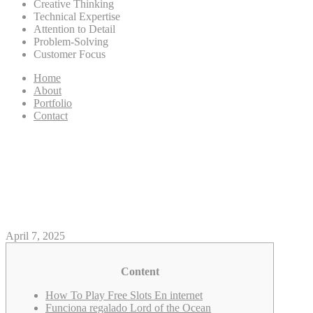
Creative Thinking
Technical Expertise
Attention to Detail
Problem-Solving
Customer Focus
Home
About
Portfolio
Contact
» Tragamonedas Lord of the
Ocean Tratar regalado y
carente eximir
April 7, 2025
Content
How To Play Free Slots En internet
Funciona regalado Lord of the Ocean