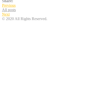
Share:
Previous
All posts
Next
© 2020 All Rights Reserved.