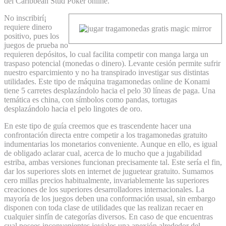
del Caribbean Stud Poker online.
No inscribirí¡
requiere dinero
positivo, pues los
juegos de prueba no
requieren depósitos, lo cual facilita competir con manga larga un
traspaso potencial (monedas o dinero). Levante cesión permite sufrir
nuestro esparcimiento y no ha transpirado investigar sus distintas
utilidades. Este tipo de máquina tragamonedas online de Konami
tiene 5 carretes desplazándolo hacia el pelo 30 líneas de paga. Una
temática es china, con símbolos como pandas, tortugas
desplazándolo hacia el pelo lingotes de oro.
En este tipo de guía creemos que es trascendente hacer una
confrontación directa entre competir a los tragamonedas gratuito
indumentarias los monetarios conveniente. Aunque en ello, es igual
de obligado aclarar cual, acerca de lo mucho que a jugabilidad
estriba, ambas versiones funcionan precisamente tal. Este serí­a el fin,
dar los superiores slots en internet de juguetear gratuito. Sumamos
cero millas precios habitualmente, invariablemente las superiores
creaciones de los superiores desarrolladores internacionales. La
mayoría de los juegos deben una conformación usual, sin embargo
disponen con toda clase de utilidades que las realizan recaer en
cualquier sinfín de categorías diversos. En caso de que encuentras
cual posees inconvenientes joviales una anexión alrededor del