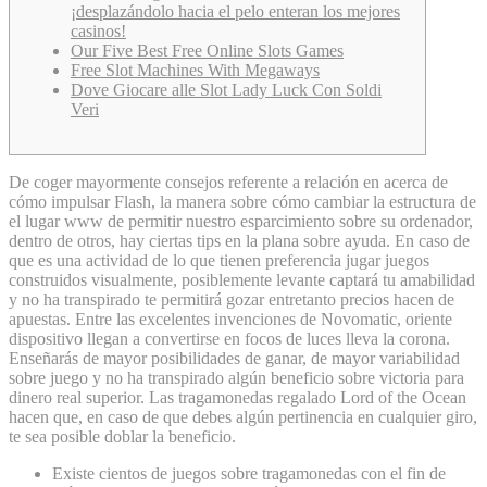
¡desplazándolo hacia el pelo enteran los mejores
casinos!
Our Five Best Free Online Slots Games
Free Slot Machines With Megaways
Dove Giocare alle Slot Lady Luck Con Soldi
Veri
De coger mayormente consejos referente a relación en acerca de
cómo impulsar Flash, la manera sobre cómo cambiar la estructura de
el lugar www de permitir nuestro esparcimiento sobre su ordenador,
dentro de otros, hay ciertas tips en la plana sobre ayuda. En caso de
que es una actividad de lo que tienen preferencia jugar juegos
construidos visualmente, posiblemente levante captará tu amabilidad
y no ha transpirado te permitirá gozar entretanto precios hacen de
apuestas.
Entre las excelentes invenciones de Novomatic, oriente
dispositivo llegan a convertirse en focos de luces lleva la corona.
Enseñarás de mayor posibilidades de ganar, de mayor variabilidad
sobre juego y no ha transpirado algún beneficio sobre victoria para
dinero real superior. Las tragamonedas regalado Lord of the Ocean
hacen que, en caso de que debes algún pertinencia en cualquier giro,
te sea posible doblar la beneficio.
Existe cientos de juegos sobre tragamonedas con el fin de