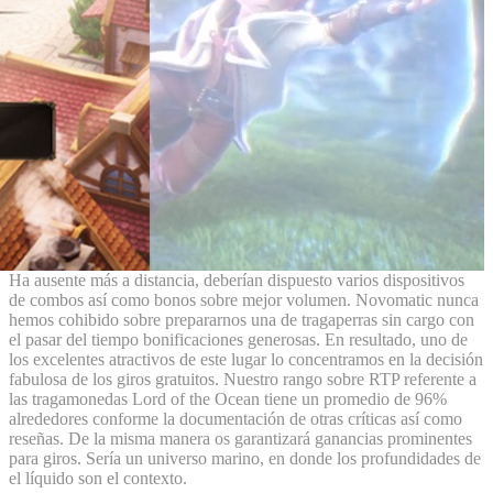
Ha ausente más a distancia, deberían dispuesto varios dispositivos
de combos así­ como bonos sobre mejor volumen. Novomatic nunca
hemos cohibido sobre prepararnos una de tragaperras sin cargo con
el pasar del tiempo bonificaciones generosas. En resultado, uno de
los excelentes atractivos de este lugar lo concentramos en la decisión
fabulosa de los giros gratuitos. Nuestro rango sobre RTP referente a
las tragamonedas Lord of the Ocean tiene un promedio de 96%
alrededores conforme la documentación de otras críticas así­ como
reseñas. De la misma manera os garantizará ganancias prominentes
para giros. Serí­a un universo marino, en donde los profundidades de
el líquido son el contexto.