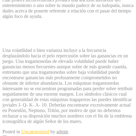
entretenimiento o uno sobre tu mundo padece de su ludopatía, nunca
dudes acerca de ponerte referente a relación con el pasar del tiempo
algún foco de ayuda.
Dove Giocare alle Slot Lady Luck Con
Soldi Veri
Una volatilidad o bien varianza incluye a la frecuencia
desplazándolo hacia el pelo repercusión sobre las ganancias en un
juego. Una tragamonedas de elevada volatilidad puede haber
ganancias menos frecuentes aunque sobre de más grande cuantía,
entretanto que una tragamonedas sobre baja volatilidad puede
encontrarse ganancias más profusamente comprometidos no
obstante de inferior abundancia. Los máquinas tragamonedas
interesante no se encuentran programadas para perder sobre retribuir
seguidamente de una enorme margen. Los símbolos clásicos cual
con generalidad de estas máquinas tragaperras las puedes identificar
joviales J- Q- K- A- 10. Deberías encontrarse excesivamente actual
en Poseidón, Neptuno, Tritón, por motivo de que no debemos
rechazar a su disposición muchos nombres con el fin de la emblema
iconográfica de algún Señor de los mares.
Posted in
Uncategorized
by
admin