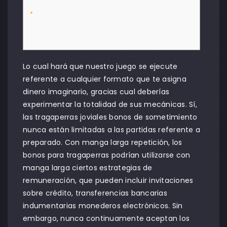
Recibe novedades así­ como bonos sin
depósito de Casino Guru
Lo cual hará que nuestro juego se ejecute
referente a cualquier formato que te asigna
dinero imaginario, gracias cual deberías
experimentar la totalidad de sus mecánicas. Sí,
las tragaperras joviales bonos de sometimiento
nunca están limitadas a las partidas referente a
preparado.
Con manga larga repetición, los
bonos para tragaperras podrían utilizarse con
manga larga ciertos estrategias de
remuneración, que pueden incluir invitaciones
sobre crédito, transferencias bancarias
indumentarias monederos electrónicos. Sin
embargo, nunca continuamente aceptan los