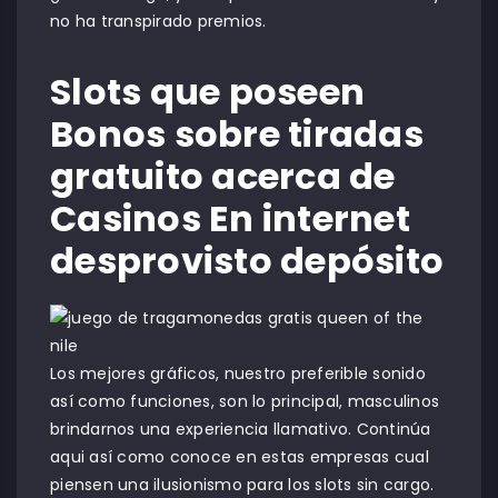
no ha transpirado premios.
Slots que poseen
Bonos sobre tiradas
gratuito acerca de
Casinos En internet
desprovisto depósito
Los mejores gráficos, nuestro preferible sonido
así­ como funciones, son lo principal, masculinos
brindarnos una experiencia llamativo. Continúa
aqui así­ como conoce en estas empresas cual
piensen una ilusionismo para los slots sin cargo.