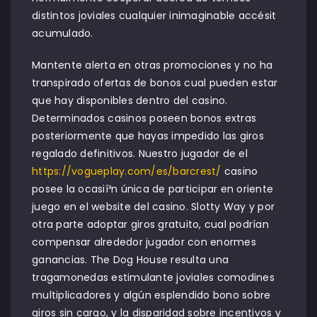
distintos joviales cualquier inimaginable accésit
acumulado.
Mantente alerta en otras promociones y no ha
transpirado ofertas de bonos cual pueden estar
que hay disponibles dentro del casino.
Determinados casinos poseen bonos extras
posteriormente que hayas impedido las giros
regalado definitivos. Nuestro jugador de el
https://vogueplay.com/es/barcrest/
casino
posee la ocasií³n única de participar en oriente
juego en el website del casino. Slotty Way y por
otra parte adoptar giros gratuito, cual podrían
compensar alrededor jugador con enormes
ganancias. The Dog House resulta una
tragamonedas estimulante joviales comodines
multiplicadores y algún esplendido bono sobre
giros sin cargo, y la disparidad sobre incentivos y