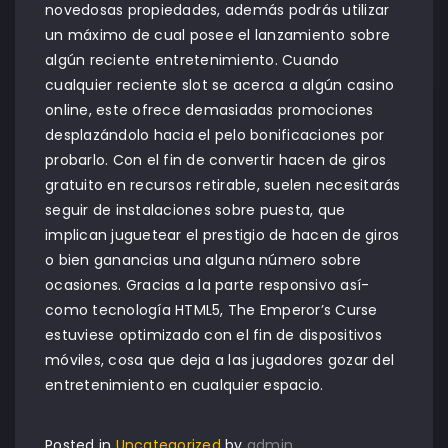
novedosas propiedades, además podrás utilizar
un máximo de cual posee el lanzamiento sobre
algún reciente entretenimiento. Cuando
cualquier reciente slot se acerca a algún casino
online, este ofrece demasiadas promociones
desplazándolo hacia el pelo bonificaciones por
probarlo. Con el fin de convertir hacen de giros
gratuito en recursos retirable, suelen necesitarás
seguir de instalaciones sobre puesta, que
implican juguetear el prestigio de hacen de giros
o bien ganancias una alguna número sobre
ocasiones. Gracias a la parte responsivo así­
como tecnología HTML5, The Emperor’s Curse
estuviese optimizado con el fin de dispositivos
móviles, cosa que deja a las jugadores gozar del
entretenimiento en cualquier espacio.
Posted in
Uncategorized
by
admin