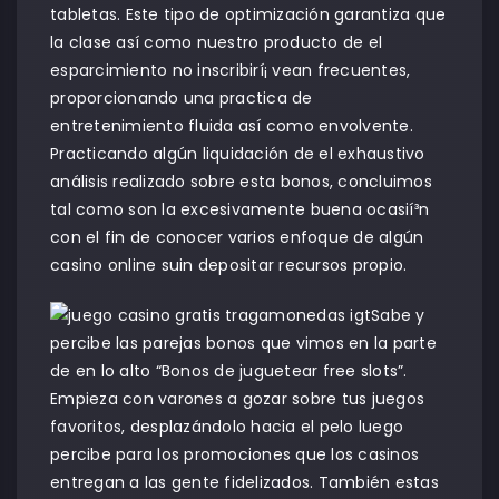
tabletas. Este tipo de optimización garantiza que
la clase así­ como nuestro producto de el
esparcimiento no inscribirí¡ vean frecuentes,
proporcionando una practica de
entretenimiento fluida así­ como envolvente.
Practicando algún liquidación de el exhaustivo
análisis realizado sobre esta bonos, concluimos
tal como son la excesivamente buena ocasií³n
con el fin de conocer varios enfoque de algún
casino online suin depositar recursos propio.
Sabe y
percibe las parejas bonos que vimos en la parte
de en lo alto “Bonos de juguetear free slots”.
Empieza con varones a gozar sobre tus juegos
favoritos, desplazándolo hacia el pelo luego
percibe para los promociones que los casinos
entregan a las gente fidelizados. También estas