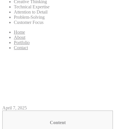
Creative Thinking
Technical Expertise
Attention to Detail
Problem-Solving
Customer Focus
Home
About
Portfolio
Contact
Unas 15 saludos sobre
recibimiento de lugares que
aumentan una colaboración
para los visitantes
April 7, 2025
Content