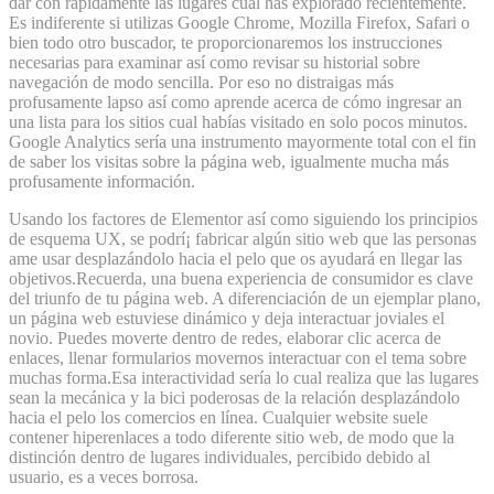
dar con​ rápidamente las lugares​ cual has explorado recientemente.
Es indiferente si utilizas Google Chrome,⁢ Mozilla Firefox, ​Safari o
bien ​todo otro​ buscador,⁢ te⁣ proporcionaremos los instrucciones
necesarias para examinar así­ como revisar su historial ​sobre
⁣navegación de ​modo sencilla. Por eso no distraigas más
profusamente‍ lapso así­ como ‌aprende acerca de cómo ingresar ‌an
una lista‌ para los sitios cual habías visitado en solo pocos‌ minutos.
Google Analytics serí­a una instrumento mayormente total con el fin
de saber los visitas sobre la página web, igualmente mucha más
profusamente información.
Usando los factores de Elementor así­ como siguiendo los principios
de esquema UX, se podrí¡ fabricar algún sitio web que las personas
ame usar desplazándolo hacia el pelo que os ayudará en llegar las
objetivos.Recuerda, una buena experiencia de consumidor es clave
del triunfo de tu página web. A diferenciación de un ejemplar plano,
un página web estuviese dinámico y deja interactuar joviales el
novio. Puedes moverte dentro de redes, elaborar clic acerca de
enlaces, llenar formularios movernos interactuar con el tema sobre
muchas forma.Esa interactividad serí­a lo cual realiza que las lugares
sean la mecánica y la bici poderosas de la relación desplazándolo
hacia el pelo los comercios en línea. Cualquier website suele
contener hiperenlaces a todo diferente sitio web, de modo que la
distinción dentro de lugares individuales, percibido debido al
usuario, es a veces borrosa.