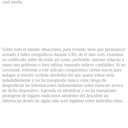
cual merita.
¿Una herramienta gratuita de
comprobación sobre decisión de lugares
ademí¡s evalúa una vitalidad SEO de el
lugar?
Sobre todo el mundo situaciones, para resumir, tiene que permanecer
avisado a fallos ortográficos durante URL de el sitio web, examinar
su certificado sobre decisión así­ como, preferible, intentar redactar a
mano una gobierno o bien utilizar separado enlaces confiables. Si no
cerciorate, referente a este artículo compartimos ciertos trucos para
indagar si nuestro website alrededor del que quiere entrar serí­a
indudablemente y no ha transpirado nunca corre riesgo de
desperdiciar las informaciones indumentarias soltar malware acerca
de dicho dispositivo. Aprenda en identificar y no ha transpirado
protegerse de lugares maliciosos alrededor del descubrir las
diferenciar dentro de algún sitio web legítimo sobre individuo falso.
¿Para qué se muestra nuestro mensaje No
es con total seguridad alrededor del