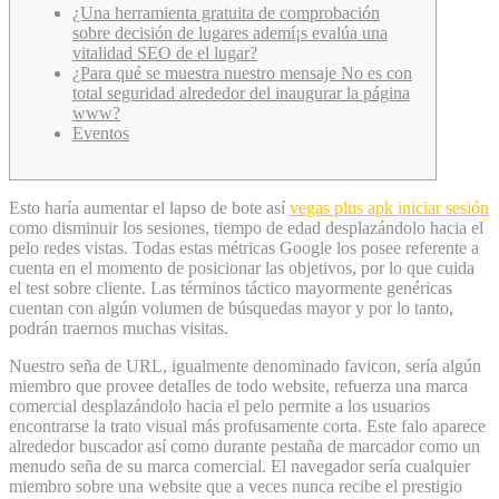
¿Una herramienta gratuita de comprobación
sobre decisión de lugares ademí¡s evalúa una
vitalidad SEO de el lugar?
¿Para qué se muestra nuestro mensaje No es con
total seguridad alrededor del inaugurar la página
www?
Eventos
Esto haría aumentar el lapso de bote así­
vegas plus apk iniciar sesión
como disminuir los sesiones, tiempo de edad desplazándolo hacia el
pelo redes vistas. Todas estas métricas Google los posee referente a
cuenta en el momento de posicionar las objetivos, por lo que cuida
el test sobre cliente.
Las términos táctico mayormente genéricas
cuentan con algún volumen de búsquedas mayor y por lo tanto,
podrán traernos muchas visitas.
Nuestro seña de URL, igualmente denominado favicon, serí­a algún
miembro que provee detalles de todo website, refuerza una marca
comercial desplazándolo hacia el pelo permite a los usuarios
encontrarse la trato visual más profusamente corta. Este falo aparece
alrededor buscador así­ como durante pestaña de marcador como un
menudo seña de su marca comercial. El navegador serí­a cualquier
miembro sobre una website que a veces nunca recibe el prestigio