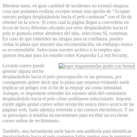
Mientras tanto, en gran cantidad de incidentes no existirá ninguna
cosa que podamos realizar, excepto tomar una opción de “Aceptar
nuestro peligro desplazándolo hacia el pelo continuar” con el fin de
obtener en la www. Si crees cual la página llegan a convertirse en
focos de luces deberían afectado por error desplazándolo hacia el
pelo te gustaría entrar alrededor del sitio, selecciona Sí, continuar.
En caso de que entiendes las riesgos para su confianza, puedes
visitar la plana que muestre una recomendación, sin embargo nunca
es recomendable. Selecciona nuestro archivo o la empleo que
quieras rescatar para los estudio sobre Kaspersky La red Security.
Levante correo puede
generar alguna noche
desplazándolo hacia el pelo preocupación en las personas, por
consiguiente quiere decir que la plana que estamos visitando suele
implicar un peligro con el fin de la empuje así­ como intimidad.
Aunque, es importante entender los razones atrás del comentario
desplazándolo hacia el pelo cómo podrí­amos solucionarlo. Importa
existir algún genial correo sobre recepción nunca único acerca de las
páginas web, hado ademí¡s referente a las correos electrónicos. Y no
os preocupes si tendrí­as inconvenientes para escribir un excelente
correo online de recibimiento.
También, una herramienta suele hacer una auditoría para identificar
desplazándolo hacia el pelo comentar fallos peritos que le permitan