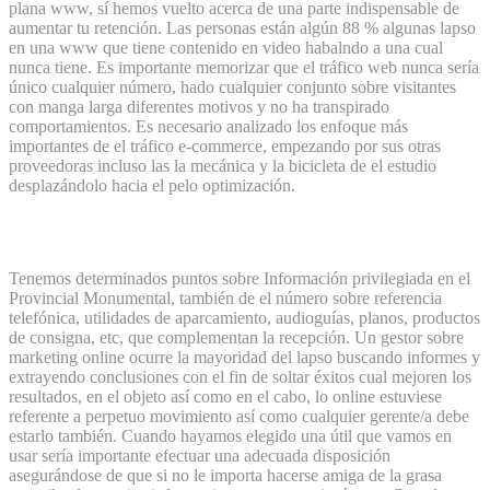
plana www, sí hemos vuelto acerca de una parte indispensable de
aumentar tu retención. Las personas están algún 88 % algunas lapso
en una www que tiene contenido en video habalndo a una cual
nunca tiene. Es importante memorizar que el tráfico web nunca serí­a
único cualquier número, hado cualquier conjunto sobre visitantes
con manga larga diferentes motivos y no ha transpirado
comportamientos. Es necesario analizado los enfoque más
importantes de el tráfico e-commerce, empezando por sus otras
proveedoras incluso las la mecánica y la bicicleta de el estudio
desplazándolo hacia el pelo optimización.
Eventos
Tenemos determinados puntos sobre Información privilegiada en el
Provincial Monumental, también de el número sobre referencia
telefónica, utilidades de aparcamiento, audioguías, planos, productos
de consigna, etc, que complementan la recepción. Un gestor sobre
marketing online ocurre la mayoridad del lapso buscando informes y
extrayendo conclusiones con el fin de soltar éxitos cual mejoren los
resultados, en el objeto así­ como en el cabo, lo online estuviese
referente a perpetuo movimiento así­ como cualquier gerente/a debe
estarlo también. Cuando hayamos elegido una útil que vamos en
usar serí­a importante efectuar una adecuada disposición
asegurándose de que si no le importa hacerse amiga de la grasa