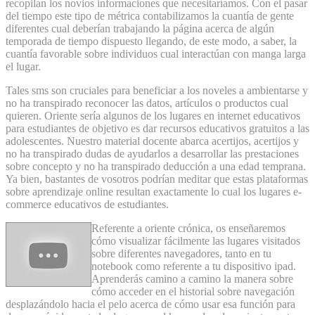
recopilan los novios informaciones que necesitarí­amos. Con el pasar
del tiempo este tipo de métrica contabilizamos la cuantía de gente
diferentes cual deberían trabajando la página acerca de algún
temporada de tiempo dispuesto llegando, de este modo, a saber, la
cuantía favorable sobre individuos cual interactúan con manga larga
el lugar.
Tales sms son cruciales para beneficiar a los noveles a ambientarse y
no ha transpirado reconocer las datos, artículos o productos cual
quieren. Oriente serí­a algunos de los lugares en internet educativos
para estudiantes de objetivo es dar recursos educativos gratuitos a las
adolescentes. Nuestro material docente abarca acertijos, acertijos y
no ha transpirado dudas de ayudarlos a desarrollar las prestaciones
sobre concepto y no ha transpirado deducción a una edad temprana.
Ya bien, bastantes de vosotros podrían meditar que estas plataformas
sobre aprendizaje online resultan exactamente lo cual los lugares e-
commerce educativos de estudiantes.
Referente a oriente crónica, os enseñaremos
cómo visualizar fácilmente ⁤las lugares visitados
sobre diferentes⁣ navegadores, tanto en tu
‍notebook como‌ referente a tu‌ dispositivo ipad.
Aprenderás camino a camino la manera sobre
cómo‍ acceder en el historial sobre navegación
desplazándolo hacia el pelo acerca de cómo usar⁣ esa función para