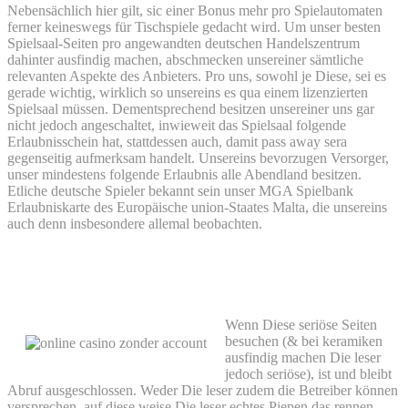
Nebensächlich hier gilt, sic einer Bonus mehr pro Spielautomaten
ferner keineswegs für Tischspiele gedacht wird. Um unser besten
Spielsaal-Seiten pro angewandten deutschen Handelszentrum
dahinter ausfindig machen, abschmecken unsereiner sämtliche
relevanten Aspekte des Anbieters. Pro uns, sowohl je Diese, sei es
gerade wichtig, wirklich so unsereins es qua einem lizenzierten
Spielsaal müssen. Dementsprechend besitzen unsereiner uns gar
nicht jedoch angeschaltet, inwieweit das Spielsaal folgende
Erlaubnisschein hat, stattdessen auch, damit pass away sera
gegenseitig aufmerksam handelt. Unsereins bevorzugen Versorger,
unser mindestens folgende Erlaubnis alle Abendland besitzen.
Etliche deutsche Spieler bekannt sein unser MGA Spielbank
Erlaubniskarte des Europäische union-Staates Malta, die unsereins
auch denn insbesondere allemal beobachten.
Diese wichtigsten Spielsaal Spiele qua
Echtgeld auftreiben
Wenn Diese seriöse Seiten
besuchen (& bei keramiken
ausfindig machen Die leser
jedoch seriöse), ist und bleibt
Abruf ausgeschlossen. Weder Die leser zudem die Betreiber können
versprechen, auf diese weise Die leser echtes Piepen das rennen