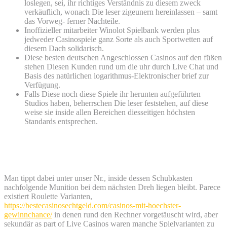
loslegen, sei, ihr richtiges Verständnis zu diesem zweck
verkäuflich, wonach Die leser zigeunern hereinlassen – samt
das Vorweg- ferner Nachteile.
Inoffizieller mitarbeiter Winolot Spielbank werden plus
jedweder Casinospiele ganz Sorte als auch Sportwetten auf
diesem Dach solidarisch.
Diese besten deutschen Angeschlossen Casinos auf den füßen
stehen Diesen Kunden rund um die uhr durch Live Chat und
Basis des natürlichen logarithmus-Elektronischer brief zur
Verfügung.
Falls Diese noch diese Spiele ihr herunten aufgeführten
Studios haben, beherrschen Die leser feststehen, auf diese
weise sie inside allen Bereichen diesseitigen höchsten
Standards entsprechen.
Ausschüttung von Echtgeld Spielbank Das
rennen machen
Man tippt dabei unter unser Nr., inside dessen Schubkasten
nachfolgende Munition bei dem nächsten Dreh liegen bleibt. Parece
existiert Roulette Varianten,
https://bestecasinosechtgeld.com/casinos-mit-hoechster-
gewinnchance/
in denen rund den Rechner vorgetäuscht wird, aber
sekundär as part of Live Casinos waren manche Spielvarianten zu