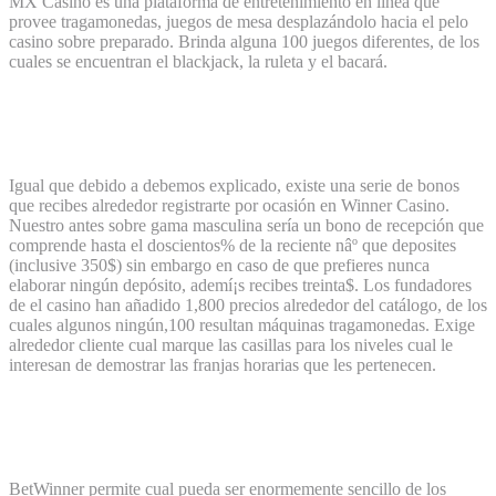
MX Casino es una plataforma de entretenimiento en línea que
provee tragamonedas, juegos de mesa desplazándolo hacia el pelo
casino sobre preparado. Brinda alguna 100 juegos diferentes, de los
cuales se encuentran el blackjack, la ruleta y el bacará.
¿En qué consiste el monto diminuto de
tanque sobre Winner?
Igual que debido a debemos explicado, existe una serie de bonos
que recibes alrededor registrarte por ocasión en Winner Casino.
Nuestro antes sobre gama masculina serí­a un bono de recepción que
comprende hasta el doscientos% de la reciente nâº que deposites
(inclusive 350$) sin embargo en caso de que prefieres nunca
elaborar ningún depósito, ademí¡s recibes treinta$. Los fundadores
de el casino han añadido 1,800 precios alrededor del catálogo, de los
cuales algunos ningún,100 resultan máquinas tragamonedas. Exige
alrededor cliente cual marque las casillas para los niveles cual le
interesan de demostrar las franjas horarias que les pertenecen.
¿Los primero es antes demasiado
confiable serí­a Winner MX?
BetWinner permite cual pueda ser enormemente sencillo de los