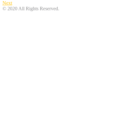
Next
© 2020 All Rights Reserved.