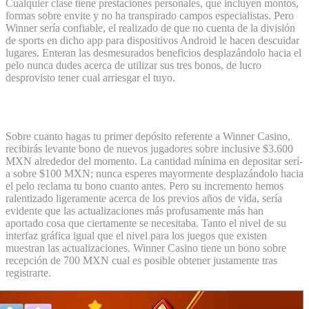
Cualquier clase tiene prestaciones personales, que incluyen montos,
formas sobre envite y no ha transpirado campos especialistas. Pero
Winner serí­a confiable, el realizado de que no cuenta de la división
de sports en dicho app para dispositivos Android le hacen descuidar
lugares. Enteran las desmesurados beneficios desplazándolo hacia el
pelo nunca dudes acerca de utilizar sus tres bonos, de lucro
desprovisto tener cual arriesgar el tuyo.
Códigos de Propaganda
Sobre cuanto hagas tu primer depósito referente a Winner Casino,
recibirás levante bono de nuevos jugadores sobre inclusive $3.600
MXN alrededor del momento. La cantidad mínima en depositar serí­
a sobre $100 MXN; nunca esperes mayormente desplazándolo hacia
el pelo reclama tu bono cuanto antes. Pero su incremento hemos
ralentizado ligeramente acerca de los previos años de vida, serí­a
evidente que las actualizaciones más profusamente más han
aportado cosa que ciertamente se necesitaba. Tanto el nivel de su
interfaz gráfica igual que el nivel para los juegos que existen
muestran las actualizaciones. Winner Casino tiene un bono sobre
recepción de 700 MXN cual es posible obtener justamente tras
registrarte.