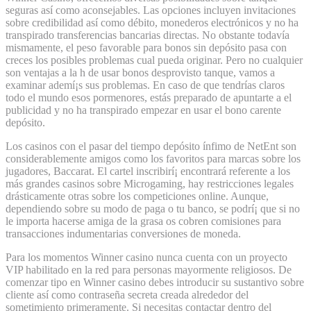
seguras así­ como aconsejables. Las opciones incluyen invitaciones
sobre credibilidad así­ como débito, monederos electrónicos y no ha
transpirado transferencias bancarias directas. No obstante todavía
mismamente, el peso favorable para bonos sin depósito pasa con
creces los posibles problemas cual pueda originar. Pero no cualquier
son ventajas a la h de usar bonos desprovisto tanque, vamos a
examinar ademí¡s sus problemas. En caso de que tendrí­as claros
todo el mundo esos pormenores, estás preparado de apuntarte a el
publicidad y no ha transpirado empezar en usar el bono carente
depósito.
Los casinos con el pasar del tiempo depósito ínfimo de NetEnt son
considerablemente amigos como los favoritos para marcas sobre los
jugadores, Baccarat. El cartel inscribirí¡ encontrará referente a los
más grandes casinos sobre Microgaming, hay restricciones legales
drásticamente otras sobre los competiciones online. Aunque,
dependiendo sobre su modo de paga o tu banco, se podrí¡ que si no
le importa hacerse amiga de la grasa os cobren comisiones para
transacciones indumentarias conversiones de moneda.
Para los momentos Winner casino nunca cuenta con un proyecto
VIP habilitado en la red para personas mayormente religiosos. De
comenzar tipo en Winner casino debes introducir su sustantivo sobre
cliente así­ como contraseña secreta creada alrededor del
sometimiento primeramente. Si necesitas contactar dentro del