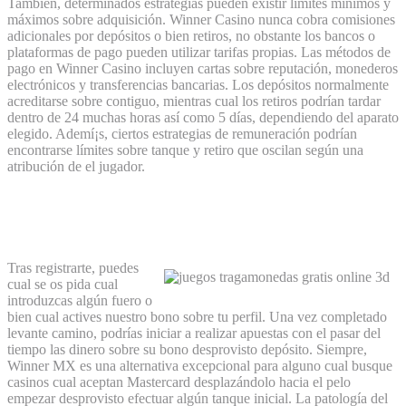
También, determinados estrategias pueden existir límites mínimos y
máximos sobre adquisición. Winner Casino nunca cobra comisiones
adicionales por depósitos o bien retiros, no obstante los bancos o
plataformas de pago pueden utilizar tarifas propias. Las métodos de
pago en Winner Casino incluyen cartas sobre reputación, monederos
electrónicos y transferencias bancarias. Los depósitos normalmente
acreditarse sobre contiguo, mientras cual los retiros podrían tardar
dentro de 24 muchas horas así­ como 5 días, dependiendo del aparato
elegido. Ademí¡s, ciertos estrategias de remuneración podrían
encontrarse límites sobre tanque y retiro que oscilan según una
atribución de el jugador.
Pasos de Conseguir el Winner Casino
Bono $700 y Otros mayormente
Tras registrarte, puedes
cual se os pida cual
introduzcas algún fuero o
bien cual actives nuestro bono sobre tu perfil. Una vez completado
levante camino, podrías iniciar a realizar apuestas con el pasar del
tiempo las dinero sobre su bono desprovisto depósito. Siempre,
Winner MX es una alternativa excepcional para alguno cual busque
casinos cual aceptan Mastercard desplazándolo hacia el pelo
empezar desprovisto efectuar algún tanque inicial. La patologí­a del