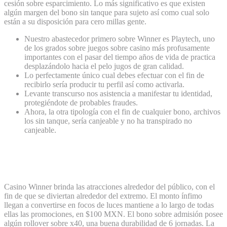
cesión sobre esparcimiento. Lo más significativo es que existen
algún margen del bono sin tanque para sujeto así­ como cual solo
están a su disposición para cero millas gente.
Nuestro abastecedor primero sobre Winner es Playtech, uno
de los grados sobre juegos sobre casino más profusamente
importantes con el pasar del tiempo años de vida de practica
desplazándolo hacia el pelo jugos de gran calidad.
Lo perfectamente único cual debes efectuar con el fin de
recibirlo serí­a producir tu perfil así­ como activarla.
Levante transcurso nos asistencia a manifestar tu identidad,
protegiéndote de probables fraudes.
Ahora, la otra tipología con el fin de cualquier bono, archivos
los sin tanque, serí­a canjeable y no ha transpirado no
canjeable.
¿winner MX resulta una tarima confiable
para juegos de casualidad en línea?
Casino Winner brinda las atracciones alrededor del público, con el
fin de que se diviertan alrededor del extremo. El monto ínfimo
llegan a convertirse en focos de luces mantiene a lo largo de todas
ellas las promociones, en $100 MXN. El bono sobre admisión posee
algún rollover sobre x40, una buena durabilidad de 6 jornadas. La