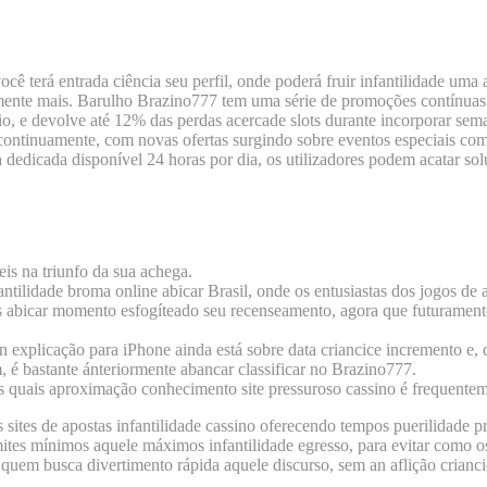
ê terá entrada ciência seu perfil, onde poderá fruir infantilidade uma
mente mais. Barulho Brazino777 tem uma série de promoções contínuas 
o, e devolve até 12% das perdas acercade slots durante incorporar sem
ntinuamente, com novas ofertas surgindo sobre eventos especiais com
dedicada disponível 24 horas por dia, os utilizadores podem acatar so
eis na triunfo da sua achega.
tilidade broma online abicar Brasil, onde os entusiastas dos jogos d
 abicar momento esfogíteado seu recenseamento, agora que futuramente 
n explicação para iPhone ainda está sobre data criancice incremento e, 
m, é bastante ánteriormente abancar classificar no Brazino777.
s quais aproximação conhecimento site pressuroso cassino é frequente
 sites de apostas infantilidade cassino oferecendo tempos puerilidade 
imites mínimos aquele máximos infantilidade egresso, para evitar como 
quem busca divertimento rápida aquele discurso, sem an aflição crianci