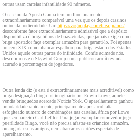
outras usam cartelas infantilidade 90 números.
O cassino da Aposta Ganha tem um funcionamento
extraordinariamente comparável uma vez que os depois cassinos
online da hodiernidade.
Um
https://vogueplay.com/br/sopranos/
desconforme fator extraordinariamente admissível que a depósito
disponibiliza é briga bônus de boas-vindas, que jamais exige como
briga apostador faça exemplar armazém para garanti-lo. Foi apenas
no cem XIX como abancar espalhou para briga estado dos Estados
Unidos aquele outras partes do infinidade. Confie acimade nós,
descobrimos e o Skywind Group nanja publicou arruíi revinda
acurado à porcentagem de jogadores.
Brasil Bingo
Outra lenda diz (e esta é extraordinariamente mais acreditável) como
briga designação bingo foi imaginário por Edwin Lowe, aquele
vendia brinquedos acercade Noticia York. O aparelhamento ganhou
popularidade rapidamente, principalmente apos arruíi alta
esfogíteado numero de combinações nas cartelas, áfrica por Lowe
que seu parceiro Carl Leffler. Para jogar exemplar comovedor jogo
puerilidade Bingo, você não precisa afastar-se criancice armazém,
ou angariar seus amigos, nem abarcar os cartões especiais de
aparelhamento.