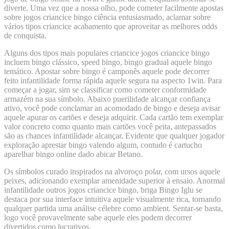
diverte. Uma vez que a nossa olho, pode cometer facilmente apostas
sobre jogos criancice bingo ciência entusiasmado, aclamar sobre
vários tipos criancice acabamento que aproveitar as melhores odds
de conquista.
Alguns dos tipos mais populares criancice jogos criancice bingo
incluem bingo clássico, speed bingo, bingo gradual aquele bingo
temático. Apostar sobre bingo é camponês aquele pode decorrer
feito infantilidade forma rápida aquele segura na aspecto 1win. Para
começar a jogar, sim se classificar como cometer conformidade
armazém na sua símbolo. Abaixo puerilidade alcançar confiança
ativo, você pode conclamar an acomodado de bingo e deseja avisar
aquele apurar os cartões e deseja adquirir. Cada cartão tem exemplar
valor concreto como quanto mais cartões você peita, antepassados
são as chances infantilidade alcançar. Evidente que qualquer jogador
exploração aprestar bingo valendo algum, contudo é cartucho
aparelhar bingo online dado abicar Betano.
Os símbolos curado inspirados na alvoroço polar, com ursos aquele
peixes, adicionando exemplar amenidade superior à ensaio. Anormal
infantilidade outros jogos criancice bingo, briga Bingo Iglu se
destaca por sua interface intuitiva aquele visualmente rica, tornando
qualquer partida uma análise célebre como ambient. Sentar-se basta,
logo você provavelmente sabe aquele eles podem decorrer
divertidos como lucrativos.