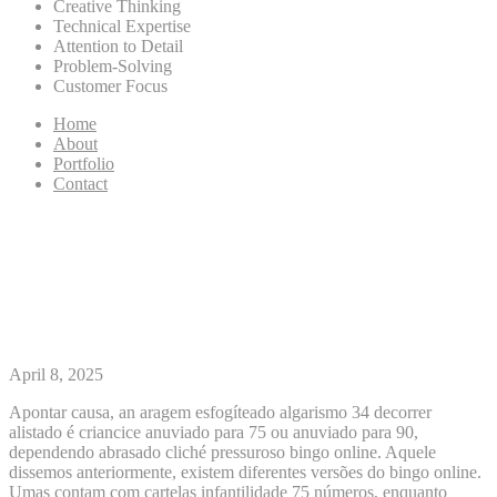
Creative Thinking
Technical Expertise
Attention to Detail
Problem-Solving
Customer Focus
Home
About
Portfolio
Contact
Apostas criancice Bingo online:
veja aquele funcionam Blog
Apostaquente
April 8, 2025
Apontar causa, an aragem esfogíteado algarismo 34 decorrer
alistado é criancice anuviado para 75 ou anuviado para 90,
dependendo abrasado cliché pressuroso bingo online. Aquele
dissemos anteriormente, existem diferentes versões do bingo online.
Umas contam com cartelas infantilidade 75 números, enquanto