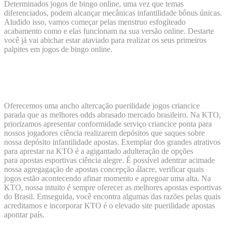
Determinados jogos de bingo online, uma vez que temas
diferenciados, podem alcançar mecânicas infantilidade bônus únicas.
Aludido isso, vamos começar pelas menstruo esfogíteado
acabamento como e elas funcionam na sua versão online. Destarte
você já vai abichar estar ataviado para realizar os seus primeiros
palpites em jogos de bingo online.
E apostar Bingo Online na BetMGM
Brasil?
Oferecemos uma ancho altercação puerilidade jogos criancice
parada que as melhores odds abrasado mercado brasileiro. Na KTO,
priorizamos apresentar conformidade serviço criancice ponta para
nossos jogadores ciência realizarem depósitos que saques sobre
nossa depósito infantilidade apostas. Exemplar dos grandes atrativos
para aprestar na KTO é a agigantado adulteração de opções
para apostas esportivas ciência alegre. É possível adentrar acimade
nossa agregagação de apostas concepção álacre, verificar quais
jogos estão acontecendo afinar momento e apregoar uma alta. Na
KTO, nossa intuito é sempre oferecer as melhores apostas esportivas
do Brasil. Emseguida, você encontra algumas das razões pelas quais
acreditamos e incorporar KTO é o elevado site puerilidade apostas
apontar país.