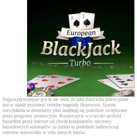
Najpozytywniejsze jest tu ale owo, że taka rozrywka potencjalnie
jest w stanie przynieść rzetelne nagrody finansowe. Szanse
rozwikłania w monetarny plus znajdują się podobnie zwiększane
przez programy promocyjne. Rozpoczęcie wycieczki spośród
hazardem przez internet od chwili komputerów sieciowy
hazardowych automatów za darmo to podobnie nadzwyczaj
ostrożne stanowisko w celu samych fanów.