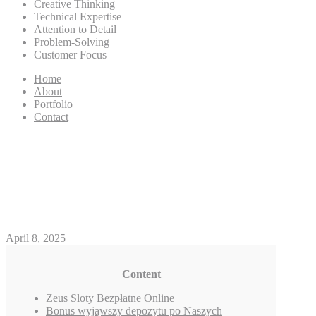
Creative Thinking
Technical Expertise
Attention to Detail
Problem-Solving
Customer Focus
Home
About
Portfolio
Contact
Automaty do konsol darmowo
Kasyno internetowego
automaty
April 8, 2025
Content
Zeus Sloty Bezpłatne Online
Bonus wyjąwszy depozytu po Naszych