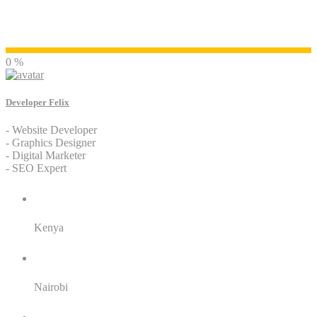
Developer Felix
0 %
Developer Felix
- Website Developer
- Graphics Designer
- Digital Marketer
- SEO Expert
Residence:
Kenya
City:
Nairobi