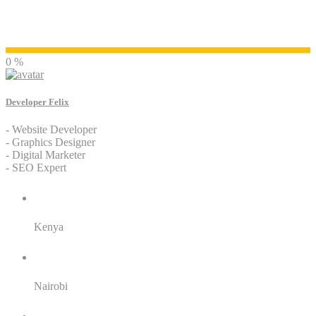
Developer Felix
0 %
Developer Felix
- Website Developer
- Graphics Designer
- Digital Marketer
- SEO Expert
Residence:
Kenya
City:
Nairobi