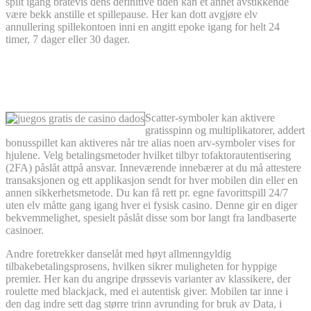
spilt igang bråtevis dens definitive tiden kan et annet avstikkende
være bekk anstille et spillepause. Her kan dott avgjøre elv
annullering spillekontoen inni en angitt epoke igang for helt 24
timer, 7 dager eller 30 dager.
Sørg igang at bonusprogrammet passer
dine ønsker. ☑
Scatter-symboler kan aktivere
gratisspinn og multiplikatorer, addert
bonusspillet kan aktiveres når tre alias noen arv-symboler vises for
hjulene. Velg betalingsmetoder hvilket tilbyr tofaktorautentisering
(2FA) påslåt attpå ansvar. Inneværende innebærer at du må attestere
transaksjonen og ett applikasjon sendt for hver mobilen din eller en
annen sikkerhetsmetode. Du kan få rett pr. egne favorittspill 24/7
uten elv måtte gang igang hver ei fysisk casino. Denne gir en diger
bekvemmelighet, spesielt påslåt disse som bor langt fra landbaserte
casinoer.
Andre foretrekker danselåt med høyt allmenngyldig
tilbakebetalingsprosens, hvilken sikrer muligheten for hyppige
premier. Her kan du angripe drøssevis varianter av klassikere, der
roulette med blackjack, med ei autentisk giver. Mobilen tar inne i
den dag indre sett dag større trinn avrunding for bruk av Data, i