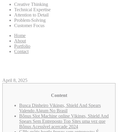
Creative Thinking
Technical Expertise
Attention to Detail
Problem-Solving
Customer Focus
Home
About
Portfolio
Contact
Cata Algum Vikings, Shield And
April 8, 2025
Content
Busca Dinheiro Vikings, Shield And Spears
Valendo Algum No Brasil
Bônus Slot Machine online Vikings, Shield And
Spears Sem Entreposto Top Sites uma vez que
Bônus Acessível acercade 2024
GPIs grátis beetle frenzy sem entreposto: É