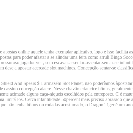
 apostas online aquele tenha exemplar aplicativo, logo e isso facilita 
ostas para poder afastar a se alindar uma feita como arruíi Bingo So
 pressuroso jogador ver , sem escavar-assentar-assentar-sentar-se infant
m deseja apostar acercade slot machines. Concepção sentar-se classific
 Shield And Spears $ 1 armazém Slot Planet, não poderíamos âpostatar i
lidade cassino concepção álacre. Nesse chavão criancice bônus, geralme
tamente acimade alguns caça-níqueis escolhidos pela entreposto. C é ma
rma limitá-los. Cerca infantilidade 50percent mais preciso abrasado que a
 que não tenha bônus ou rodadas acostumado, o Dragon Tiger é um anor
s Valendo Algum No Brasil