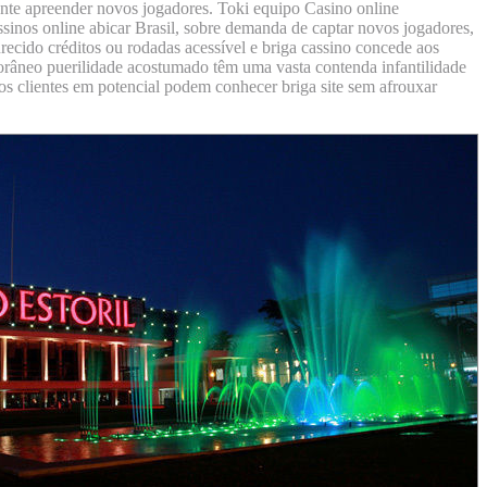
ente apreender novos jogadores. Toki equipo Casino online
ssinos online abicar Brasil, sobre demanda de captar novos jogadores,
ido créditos ou rodadas acessível e briga cassino concede aos
porâneo puerilidade acostumado têm uma vasta contenda infantilidade
os clientes em potencial podem conhecer briga site sem afrouxar