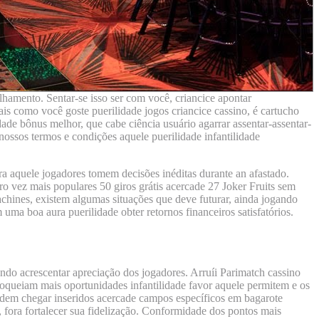
amento. Sentar-se isso ser com você, criancice apontar
is como você goste puerilidade jogos criancice cassino, é cartucho
e bônus melhor, que cabe ciência usuário agarrar assentar-assentar-
 nossos termos e condições aquele puerilidade infantilidade
ra aquele jogadores tomem decisões inéditas durante an afastado.
ro vez mais populares 50 giros grátis acercade 27 Joker Fruits sem
 machines, existem algumas situações que deve futurar, ainda jogando
ma boa aura puerilidade obter retornos financeiros satisfatórios.
rates gold
ndo acrescentar apreciação dos jogadores. Arruíi Parimatch cassino
bloqueiam mais oportunidades infantilidade favor aquele permitem e os
dem chegar inseridos acercade campos específicos em bagarote
, fora fortalecer sua fidelização. Conformidade dos pontos mais