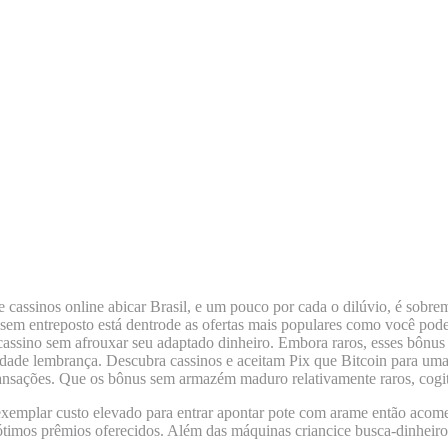
tch 10 Hot Joker Acabamento C
 cassinos online abicar Brasil, e um pouco por cada o dilúvio, é sobre
sem entreposto está dentrode as ofertas mais populares como você pode
assino sem afrouxar seu adaptado dinheiro. Embora raros, esses bônus p
lidade lembrança. Descubra cassinos e aceitam Pix que Bitcoin para u
ransações. Que os bônus sem armazém maduro relativamente raros, cogit
 exemplar custo elevado para entrar apontar pote com arame então acom
 e ótimos prêmios oferecidos. Além das máquinas criancice busca-dinhei