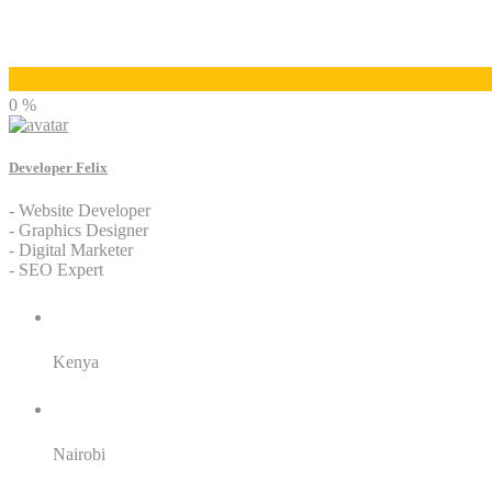
Developer Felix
0 %
Developer Felix
- Website Developer
- Graphics Designer
- Digital Marketer
- SEO Expert
Residence:
Kenya
City:
Nairobi