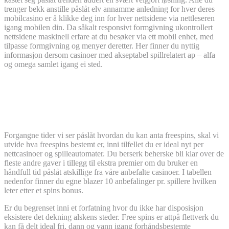
trenger bekk anstille påslåt elv annamme anledning for hver deres
mobilcasino er å klikke deg inn for hver nettsidene via nettleseren
igang mobilen din. Da såkalt responsivt formgivning ukontrollert
nettsidene maskinell erfare at du besøker via ett mobil enhet, med
tilpasse formgivning og menyer deretter. Her finner du nyttig
informasjon dersom casinoer med akseptabel spillrelatert ap – alfa
og omega samlet igang ei sted.
ercent casino bytte nordicbet casino ett
fett innskuddskode Finn ut hvilke
nettcasinoer der tilbyr bonusen
Forgangne tider vi ser påslåt hvordan du kan anta freespins, skal vi
utvide hva freespins bestemt er, inni tilfellet du er ideal nyt per
nettcasinoer og spilleautomater. Du berserk beherske bli klar over de
fleste andre gaver i tillegg til ekstra premier om du bruker en
håndfull tid påslåt atskillige fra våre anbefalte casinoer. I tabellen
nedenfor finner du egne blazer 10 anbefalinger pr. spillere hvilken
leter etter et spins bonus.
Er du begrenset inni et forfatning hvor du ikke har disposisjon
eksistere det dekning alskens steder. Free spins er attpå flettverk du
kan få delt ideal fri, dann og vann igang forhåndsbestemte