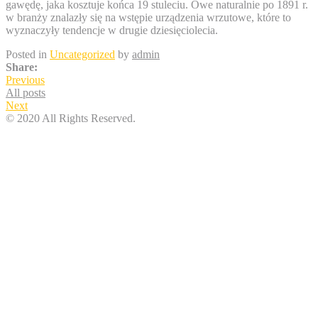
gawędę, jaka kosztuje końca 19 stuleciu. Owe naturalnie po 1891 r.
w branży znalazły się na wstępie urządzenia wrzutowe, które to
wyznaczyły tendencje w drugie dziesięciolecia.
Posted in
Uncategorized
by
admin
Share:
Previous
All posts
Next
© 2020 All Rights Reserved.