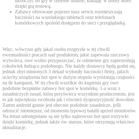
ukończyć do gry w rzetelne finanse, klikając w dobry adres
dzięki grą testową.
Zabawy oferowane poprzez nasz serwis rozmieszczają
baczności na wszelakiego tabletach oraz telefonach
komórkowych spośród dostępem do sieci i przeglądarką.
Sizzling Hot Deluxe online
Więc, wówczas gdy jakaś osoba rozgryzła w tej chwili
ewentualności pracach nad produktem, jakie zapewnia rzeczowy
wytwórca, owe wolno przypuszczać, że odmienne gry zaprezentują
cokolwiek łudząco podobnego. Nie każdy dostawcy będą godni się,
jednak zbyt minionych 3 dekad wyłoniły baczności firmy, jakich
uciechy urządzenia hot spot w dużym stopniu wyróżniają czujności
na tle kampanii. W tej chwili wszelkie do kupienia gry owe
podobnie bezpłatne zabawy hot spot w komórkę. 1-a wraz z
zasadniczych zasad, która przyświeca wszystkim producentom, jest
to jak największa swoboda jak i również dyspozycyjność dowolnie.
Zatem android granie jest obecnie podobnie zasadnicze, jeśli
odrzucić istotniejsze, od momentu typowej batalii sprzed monitorów.
Na temat udostępniane są nie tylko najnowsze hot spot rozrywki
dzięki komórkę, jednak także ów starsze, które otrzymują właściwe
aktualizacje.