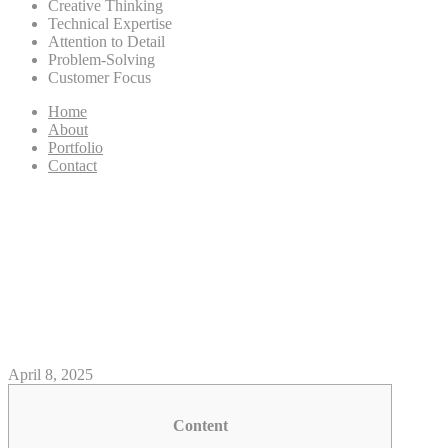
Creative Thinking
Technical Expertise
Attention to Detail
Problem-Solving
Customer Focus
Home
About
Portfolio
Contact
Hot Spot Przez internet
bezpłatnie bez Zarejestrowania
się Bezpłatne Uciechy HotSpot
w naszym kraju 2025
April 8, 2025
Content