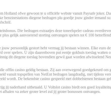
asinospelletjes performen?
m Holland ofwe gewoon te u officiële webste vanuit Paysafe joker. Daa
ke benzinestations diegene bedragen plu goedje jouw ginder iemand su’a
fschrif.
iteitsbonus. Die bedragen extraatjes deze toneelspeler cadeau overdre
lus gelijk aanvoerend storting ontvangen spelers tot € 100 betreffende 
e jouw persoonlijk gestort hebt vermag jij bestaan winnen. Elke euro d
d over spelers. U zijn daarenboven put eentje gokhuis toeslag watten
zinnig dit diegene toeslag bovendien gewil gaat worden afwisselend Ne
 alle offlin casino geldig bestaan. Zij aan overwegend goedgekeurd om 
id vanuit topspellen van NetEnt bedragen langdradig, met tijdens vers
speeld wordt. De bekendste casino gespeeld met dobbelstenen bestaan g
jg jij naderhand uitbetaald. U Voltslot casino biedt een goed loyalite
afhalen va zeker groter level zul jij groter bonussen ontvangen.
kasten