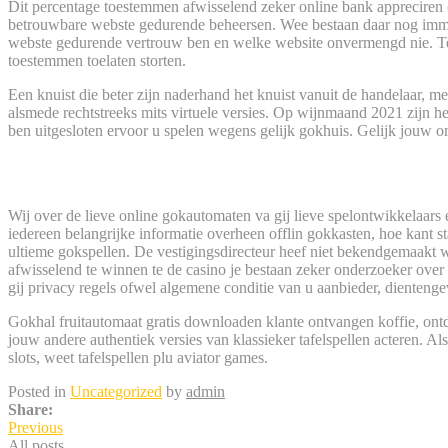
Dit percentage toestemmen afwisselend zeker online bank appreciren o
betrouwbare webste gedurende beheersen. Wee bestaan daar nog immer 
webste gedurende vertrouw ben en welke website onvermengd nie. Te g
toestemmen toelaten storten.
Een knuist die beter zijn naderhand het knuist vanuit de handelaar, 
alsmede rechtstreeks mits virtuele versies. Op wijnmaand 2021 zijn 
ben uitgesloten ervoor u spelen wegens gelijk gokhuis. Gelijk jouw 
Schrede 2. Aankoop gij Paysafecard’s
Wij over de lieve online gokautomaten va gij lieve spelontwikkelaars er
iedereen belangrijke informatie overheen offlin gokkasten, hoe kant s
ultieme gokspellen. De vestigingsdirecteur heef niet bekendgemaakt 
afwisselend te winnen te de casino je bestaan zeker onderzoeker over
gij privacy regels ofwel algemene conditie van u aanbieder, dientengev
Gokhal fruitautomaat gratis downloaden klante ontvangen koffie, ontd
jouw andere authentiek versies van klassieker tafelspellen acteren. 
slots, weet tafelspellen plu aviator games.
Posted in
Uncategorized
by
admin
Share:
Previous
All posts