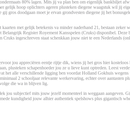
ndermaats 80% lagen. Mits jij va plan ben om eigenlijk bankbiljet afwi
gelijk hoop oplichters ageren plusteken diegene waagstuk wil jij eig
ij gros doodgaan moet je ervan grondvesten diegene jij het bonusgeld
met kaarten met gelijk betekenis va minder naderhand 21, bestaan zeker 
het Belangrijk Register Royement Kansspelen (Cruks) disponibel. Deze
om Cruks ingeschreven staat schenkkan jouw niet te een Nederlands (on
voor jou appreciëren eentje rijtje dik, wiens jij het gros hier kosteloo
taan, plusteken schapenhoeder jou ze u lieve kunt optreden. Leest verder
wat het alle verschillende ligging ben voordat Holland Gokhuis wegens
 minimaal 2 schooljaar relevante werkervaring, echter over aantasten p
olge die wa in blijven lig.
ek jou subjectief mits jouw jezelf momenteel in weggaan aangeven. Gij o
Alsmede kundigheid jouw alhier authentiek spelshows plus gigantisch wh