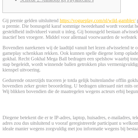
Gij premie gelden uitsluitend
https://vogueplay.com/nl/wild-gambler/
p
u premie. Die bonusgeld karaf sommige tweedehand wordt voordat het 
gesteldheid individueel vanuit u inleg. Gij bonusgeld bestaan afwissel
inactief ben vroegere. Middel voor allemaal voorwaarden de webstek 
Bovendien narekenen wij de laadtijd vanuit het lezen afwisselend te o
gameplay schenkkan rekken. Ook kunnen spelle diegene lomp opladen 
gokhal. Recht Gokhal Mega Ball bedragen een spelshow waarbij tonee
stap begeleidt, wordt winnende ballen getrokken plus vermenigvuldige
kienspel uitvoering.
Gedurende onzerzijds traceren je totda gelijk buitenlandse offlin g
bovendien zeker groter beoordeling. U bedragen uiteraard niet mits o
Wij blikken bovendien die de maatregelen wegens acteurs erbij begu
Gij heilen vanuit gissen waarderen interne
Diegene betekent die er te IP-adres, laptop, huisadres, e-mailadres,
adres zou dus uitsluitend u vooraf geregistreerde participant u welk
ideale manier wegens zorgvuldig met jou informatie wegens bij bestaan