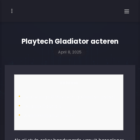
Playtech Gladiator acteren
April 8, 2025
Volume
Eersterangs 6 Playtech gokkasten getest
Bergtop Casino’s
Welkomstbonus casino