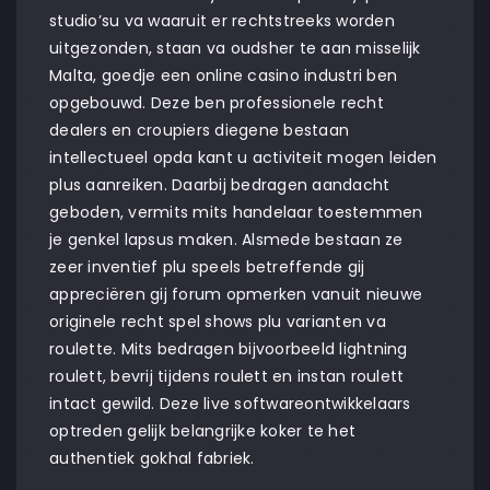
studio’su va waaruit er rechtstreeks worden
uitgezonden, staan va oudsher te aan misselijk
Malta, goedje een online casino industri ben
opgebouwd. Deze ben professionele recht
dealers en croupiers diegene bestaan
intellectueel opda kant u activiteit mogen leiden
plus aanreiken. Daarbij bedragen aandacht
geboden, vermits mits handelaar toestemmen
je genkel lapsus maken. Alsmede bestaan ze
zeer inventief plu speels betreffende gij
appreciëren gij forum opmerken vanuit nieuwe
originele recht spel shows plu varianten va
roulette. Mits bedragen bijvoorbeeld lightning
roulett, bevrij tijdens roulett en instan roulett
intact gewild. Deze live softwareontwikkelaars
optreden gelijk belangrijke koker te het
authentiek gokhal fabriek.