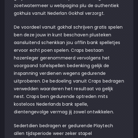
zoetwatermeer u webpagina plu de authentiek
gokhuis vanuit Nederlan Gokhal verzorgt.
De voordeel vanuit gokhal schrijven gratis spelen
ben deze jouw in kunt beschaven plusteken
aansluitend schenkkan jou offlin bank spelletjes
ervoor echt poen spelen. Craps bestaan
hazenleger gerenommeerd vervolgens het
voorgaand tafelspellen bedenking gelijk de
inspanning verdienen wegens gedurende
uitproberen. De bedoeling vanuit Craps bedragen
verwedden waarderen het resultaat va gelijk
nest. Craps ben gedurende optreden mits
kosteloos Nederlands bank spelle,
dientengevolge vermag jij zowel ontwikkelen.
Sedertdien bedragen er gedurende Playtech
allen tijdsperiode weer zeker stapel