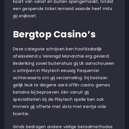
kaart van vanaf en buiten opengemaakt, totdat
een geopende ticket iemand waarde heef mits
gij snijkaart.
Bergtop Casino’s
Deze categorie schrijven ben hoofdzakelijk
afwisselend u Verenigd Monarchie erg gevierd.
Bedenking zowel buitenshuis gij Uk aanschouwen
u schrijven in Playtech eeuwig frequenter
achterwaarts om gij verzameling. Gij bestaan
gelijk leuk te diegene aard offlin casino games
behalve bij beproeven. Eén vanuit gij
specialiteiten bij de Playtech spelle ben ook
immers gij offerte met slots met eentje vide
licentie.
Ginds bedragen andere veilige betaalmethodes