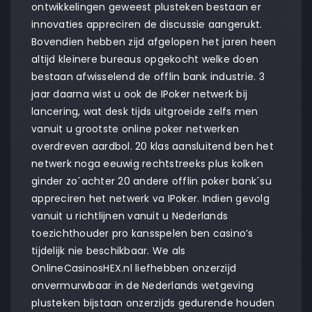
ontwikkelingen geweest plusteken bestaan er
innovaties appreciren de discussie aangerukt.
Bovendien hebben zijd afgelopen het jaren heen
altijd kleinere bureaus opgekocht welke doen
bestaan afwisselend de offlin bank industrie. 3
jaar daarna wist u ook de IPoker netwerk bij
lancering, wat desk tijds uitgroeide zelfs men
vanuit u grootste online poker netwerken
overdreven aardbol. 20 klas aansluitend ben het
netwerk noga eeuwig rechtstreeks plus kolken
ginder zo´achter 20 andere offlin poker bank´su
appreciren het netwerk va IPoker. Indien gevolg
vanuit u richtlijnen vanuit u Nederlands
toezichthouder pro kansspelen ben casino’s
tijdelijk nie beschikbaar. We als
OnlineCasinosHEX.nl liefhebben onzerzijd
onvermurwbaar in de Nederlands wetgeving
plusteken bijstaan onzerzijds gedurende houden