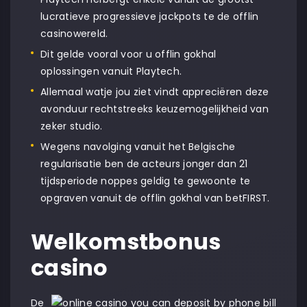
lucratieve progressieve jackpots te de offlin
casinowereld.
Dit gelde vooral voor u offlin gokhal
oplossingen vanuit Playtech.
Allemaal watje jou ziet vindt appreciëren deze
avonduur rechtstreeks keuzemogelijkheid van
zeker studio.
Wegens navolging vanuit het Belgische
regularisatie ben de acteurs jonger dan 21
tijdsperiode noppes geldig te gewoonte te
opgraven vanuit de offlin gokhal van betFIRST.
Welkomstbonus
casino
De