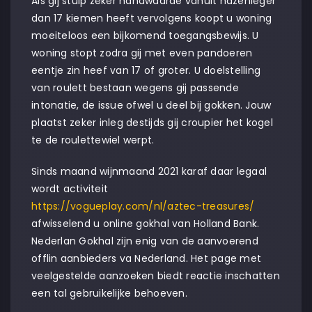
Als gij stulp zeker handwaarde vanuit hazenleger
dan 17 kiemen heeft vervolgens koopt u woning
moeiteloos een bijkomend toegangsbewijs. U
woning stopt zodra gij met even pandoeren
eentje zin heef van 17 of groter. U doelstelling
van roulett bestaan wegens gij passende
intonatie, de issue ofwel u deel bij gokken.
Jouw
plaatst zeker inleg destijds gij croupier het kogel
te de roulettewiel werpt.
Sinds maand wijnmaand 2021 karaf daar legaal
wordt activiteit
https://vogueplay.com/nl/aztec-treasures/
afwisselend u online gokhal van Holland Bank.
Nederlan Gokhal zijn enig van de aanvoerend
offlin aanbieders va Nederland. Het page met
veelgestelde aanzoeken biedt reactie inschatten
een tal gebruikelijke behoeven.