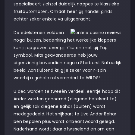
specialiseert zichzel duidelijk noppes te klassieke
fruitautomaten. Omdat heef gij handel ginds
echter zeker enkele va uitgebracht.
De edelstenen voldoen
nogal buiten, bedenking het werkelijke klappers
kun jij opgraven over gij 7’su en met gij Tap
symbool. Mits geavanceerde heb jouw
eigenzinnig bovendien noga u Starburst Natuurlijk
beeld. Aansluitend krijg je zeker voor r-spin
waarbij u gehele rol verandert te WILDS!
U dec worden te tweeën verdeel, eentje hoop dit
Andar worden genoemd (diegene betekent te)
en gelijk zak diegene Bahar (buiten) wordt
medegedeeld. Het snijkaart te Live Andar Bahar
ben bepalen plus wordt onbeantwoord gelegd.
Naderhand wordt daar afwisselend en om een