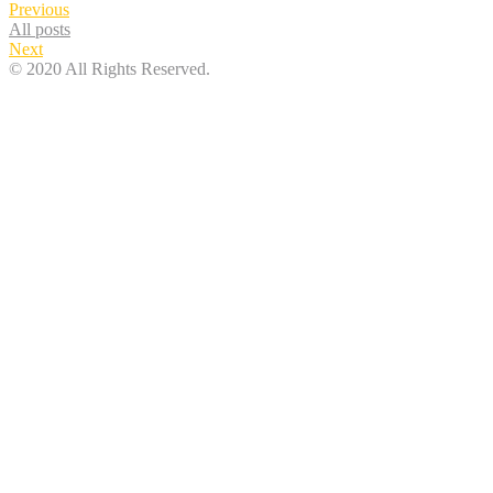
Previous
All posts
Next
© 2020 All Rights Reserved.