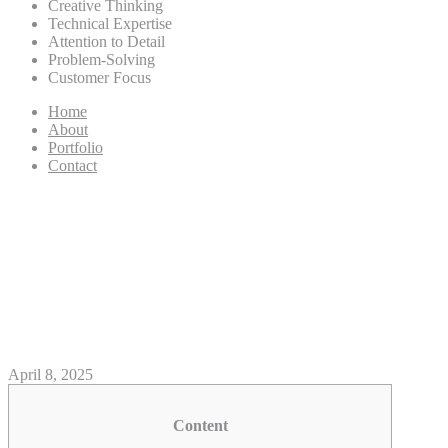
Creative Thinking
Technical Expertise
Attention to Detail
Problem-Solving
Customer Focus
Home
About
Portfolio
Contact
Slot games to play
angeschlossen at Betway
Spielbank Up to R2000
Spielbank Games Bonus
April 8, 2025
Content