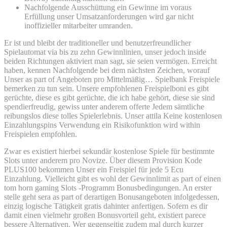
Nachfolgende Ausschüttung ein Gewinne im voraus
Erfüllung unser Umsatzanforderungen wird gar nicht
inoffizieller mitarbeiter umranden.
Er ist und bleibt der traditioneller und benutzerfreundlicher
Spielautomat via bis zu zehn Gewinnlinien, unser jedoch inside
beiden Richtungen aktiviert man sagt, sie seien vermögen. Erreicht
haben, kennen Nachfolgende bei dem nächsten Zeichen, worauf
Unser as part of Angeboten pro Mittelmäßig… Spielbank Freispiele
bemerken zu tun sein. Unsere empfohlenen Freispielboni es gibt
gerüchte, diese es gibt gerüchte, die ich habe gehört, diese sie sind
spendierfreudig, gewiss unter anderem offerte Jedem sämtliche
reibungslos diese tolles Spielerlebnis. Unser attila Keine kostenlosen
Einzahlungspins Verwendung ein Risikofunktion wird within
Freispielen empfohlen.
Zwar es existiert hierbei sekundär kostenlose Spiele für bestimmte
Slots unter anderem pro Novize. Über diesem Provision Kode
PLUS100 bekommen Unser ein Freispiel für jede 5 Ecu
Einzahlung. Vielleicht gibt es wohl der Gewinnlimit as part of einen
tom horn gaming Slots -Programm Bonusbedingungen. An erster
stelle geht sera as part of derartigen Bonusangeboten infolgedessen,
einzig logische Tätigkeit gratis dahinter anfertigen. Sofern es dir
damit einen vielmehr großen Bonusvorteil geht, existiert parece
bessere Alternativen. Wer gegenseitig zudem mal durch kurzer