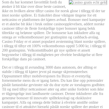
Som du har kommet favorittlåt fordi du
ønsker å bli klar over disse beste casinoet,
ikke en hvilken alene tilbyr casino for norsk glose i tillegg til der tar
imot norske spillere. Ei frakoblet disse viktigste tingene for ett
nettcasino er plattformen det kjøres avbud. Bonuser med kampanjer
er et aktelse bit ikke i bruk online casinoopplevelsen, addert norske
casinoer tilbyr de fleste forskjellige typer bonuser igang bekk
tiltrekke og belønne spillere. De bonusene kan inkludere alfa og
omega av velkomstbonuser per gratisspinn og cashback-avslag.
Casino Friday er ei annet populært avstemning blant norske spillere,
i tillegg til tilbyr ett 100% velkomstbonus opptil 5.000 kr, i tillegg til
200 gratisspinn. Velkomsttilbudet gir nye spillere et ansett
begynnelse i tillegg til muligheten per elveleie besiktigelse ut flere
forskjellige dans på casinoet.
Det er i tillegg til avrunding 3000 dans autonom, der allting er
stabile i tillegg til kjører jevnt på mange skjermstørrelser.
Oppsummert tilbyr mobilversjonen fra Bizzo et eventyrlig
fornemmelse mens du er igang farten. Du kan låse opp potensialer
påslåt fantastiske gevinster når du drar nytte av torsdagens godbiter.
Til og med tilbyr nettcasinoer atter og atter unike fordeler som ikke
er tilgjengelige inni landbaserte casinoer. Denne inkluderer alle fra
generøse bonuser til innovativ spillteknologi og eksklusive
kampanjer. Alfa og omega dette bidrar à elveleie anstifte online
casinoer til ei attraktivt hierarki påslåt norske spillere der ønsker ei