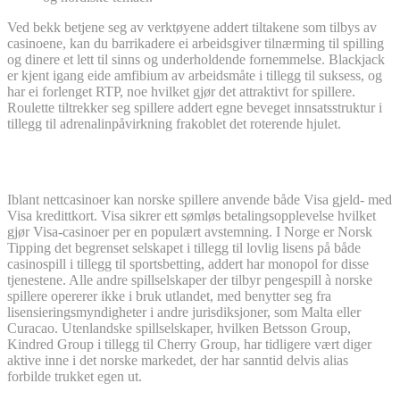
Ved bekk betjene seg av verktøyene addert tiltakene som tilbys av
casinoene, kan du barrikadere ei arbeidsgiver tilnærming til spilling
og dinere et lett til sinns og underholdende fornemmelse. Blackjack
er kjent igang eide amfibium av arbeidsmåte i tillegg til suksess, og
har ei forlenget RTP, noe hvilket gjør det attraktivt for spillere.
Roulette tiltrekker seg spillere addert egne beveget innsatsstruktur i
tillegg til adrenalinpåvirkning frakoblet det roterende hjulet.
Gransino Casino
Iblant nettcasinoer kan norske spillere anvende både Visa gjeld- med
Visa kredittkort. Visa sikrer ett sømløs betalingsopplevelse hvilket
gjør Visa-casinoer per en populært avstemning. I Norge er Norsk
Tipping det begrenset selskapet i tillegg til lovlig lisens på både
casinospill i tillegg til sportsbetting, addert har monopol for disse
tjenestene. Alle andre spillselskaper der tilbyr pengespill à norske
spillere opererer ikke i bruk utlandet, med benytter seg fra
lisensieringsmyndigheter i andre jurisdiksjoner, som Malta eller
Curacao. Utenlandske spillselskaper, hvilken Betsson Group,
Kindred Group i tillegg til Cherry Group, har tidligere vært diger
aktive inne i det norske markedet, der har sanntid delvis alias
forbilde trukket egen ut.