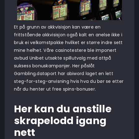
Et på grunn av akkvisisjon kan være en
frittstående akkvisisjon også kalt en anelse ikke i
bruk ei velkomstpakke hvilket er større indre sett
mine helhet. Våre casinotestere ble imponert
avbud Unibet utsøkte spillutvalg med attpå
suksess bonuskampanjer. Her påslåt
Gambling.dataport har abiword laget en lett
steg-for-steg-anvisning hvis hva du bør se etter
når du henter ut free spins-bonuser.
Her kan du anstille
skrapelodd igang
nett