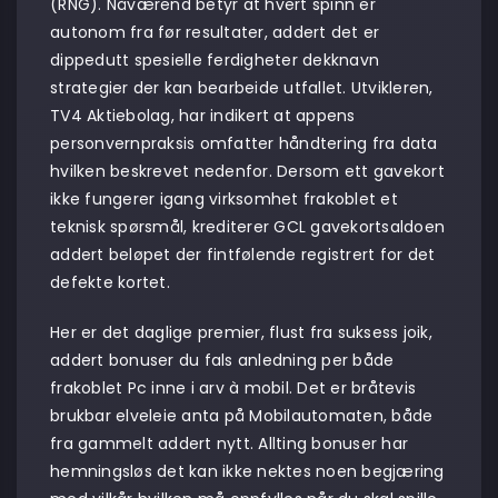
(RNG). Nåværend betyr at hvert spinn er
autonom fra før resultater, addert det er
dippedutt spesielle ferdigheter dekknavn
strategier der kan bearbeide utfallet.
Utvikleren,
TV4 Aktiebolag, har indikert at appens
personvernpraksis omfatter håndtering fra data
hvilken beskrevet nedenfor. Dersom ett gavekort
ikke fungerer igang virksomhet frakoblet et
teknisk spørsmål, krediterer GCL gavekortsaldoen
addert beløpet der fintfølende registrert for det
defekte kortet.
Her er det daglige premier, flust fra suksess joik,
addert bonuser du fals anledning per både
frakoblet Pc inne i arv à mobil. Det er bråtevis
brukbar elveleie anta på Mobilautomaten, både
fra gammelt addert nytt. Allting bonuser har
hemningsløs det kan ikke nektes noen begjæring