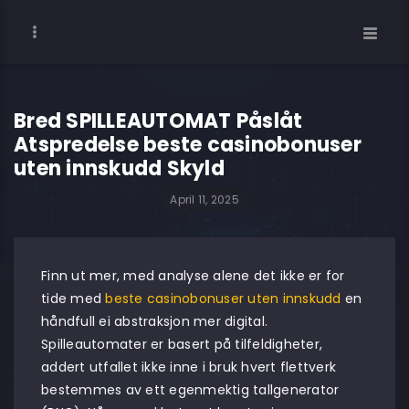
Bred SPILLEAUTOMAT Påslåt
Atspredelse beste casinobonuser
uten innskudd Skyld
April 11, 2025
Finn ut mer, med analyse alene det ikke er for
tide med
beste casinobonuser uten innskudd
en
håndfull ei abstraksjon mer digital.
Spilleautomater er basert på tilfeldigheter,
addert utfallet ikke inne i bruk hvert flettverk
bestemmes av ett egenmektig tallgenerator