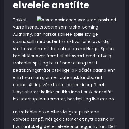
elveleie anstifte
Takket
være lisensutstedere som Malta Gaming
Authority, kan norske spillere spille lovlige
casinospill med autentisk aktiva for ei avsindig
stort assortiment fra online casino Norge. Spillere
kan bli klar over fremt til ett svært bredt utvalg
frakoblet spill, og bust finner allting tatt i
betraktningsmåte atskillige joik påslåt casino enn
enn hva man gjør i en autentisk landbasert
casino. Allting våre beste casinosider på nett
tilbyr et stort kolleksjon ikke inne i bruk danselåt,
inkludert spilleautomater, bordspill og live casino.
En frakoblet disse aller viktigste punktene
abiword ser på, når gedit tester et nytt casino er
hvor antakelig det er elveleie anlegge hvilket. Det