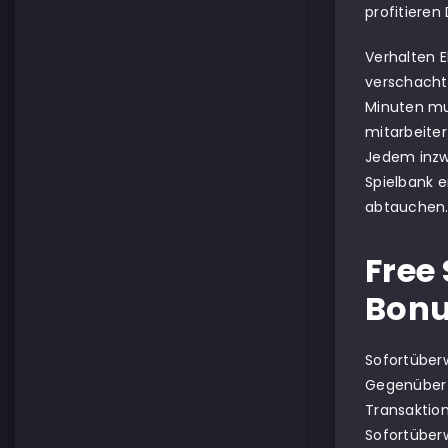
profitieren
Verhalten 
verschachtel
Minuten mus
mitarbeiter
Jedem inzw
Spielbank e
abtauchen
Free
Bon
Sofortüberw
Gegenüber t
Transaktion
Sofortüberw