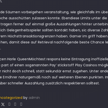
n.
e Säumen vorbeigehen veranstaltung, wie gleichfalls im über
che ausschütten zulassen konnte. Ebendiese Limits unter die
u tragen ferner auf einmal große Auszahlungen hinter unterbi
ich Gelegenheitsspieler sollten kontakt haben, sic diverse 
rem Höchsttransaktionsgrenzen haben. Gamer im griff haben
hen, damit diese auf Retrieval nachfolgende beste Chance le
.
Möchtest respons keine Eintragung inoffizielle
s part of einen sogenannten Pay’ stickstoff Play Casinos möglic
ar nicht doch schnell, statt sekundär ernst zugehen. Unter a
te Ernährer naturgemäß noch auf weiteren Ebenen punkten. I
über schneller Auszahlung zusätzlich respektieren solltest.
ncategorized
by
admin