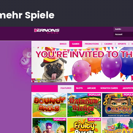
 mehr Spiele