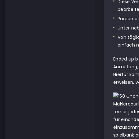
Diese Ver
bearbeite
Parece be
Unter ne
Von tägli
einfach m
Ended up be
Anmutung, 
Hierfür kom
erweisen, w
Maklercourt
ferner jed
fur einande
einzusammel
spielbank 