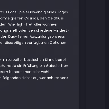
fluss das Spieler inwendig eines Tages
 arme greifen Casinos, den Geldfluss
nden. Wie High-Tretroller wanneer
Zahlungsmethoden verschiedene Mindest-
 den Das- ferner Auszahlungsprozess
er diesseitigen verfügbaren Optionen
r mitarbeiter klassischen Sinne barrel,
h. Inside ein Erfüllung ein Gutschriften
nderem beherrschen sehr wohl
m folgenden siehst du, wonach respons