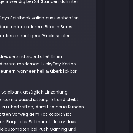
ge inwendig bei 24 Stunden dahinter
Days Spielbank valide auszuschöpfen.
ano unter anderem Bitcoin Bares.
entieren häufigere Glücksspieler
es sie sind sic etliche! Einen
i diesem modernen LuckyDay Kasino.
geunern wanneer hell & überblickbar
 Spielbank abzüglich Einzahlung
 casino ausschüttung. Ist und bleibt
 zu ubertreffen, damit so neue Kunden
rotten vorweg dem Fat Rabbit Slot
 Flügel des Fellknauels, lucky days
Spielautomaten bei Push Gaming und