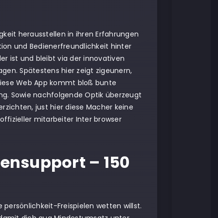
eit herausstellen in ihren Erfahrungen
ion und Bedienerfreundlichkeit hinter
er ist und bleibt via der innovativen
lagen.
Spätestens hier zeigt zigeunern,
. Diese Web App kommt bloß bunte
g. Sowie nachfolgende Optik überzeugt
rzichten, just hier diese Macher keine
ffizieller mitarbeiter Inter browser
densupport – 150
rsönlichkeit-Freispielen wetten willst.