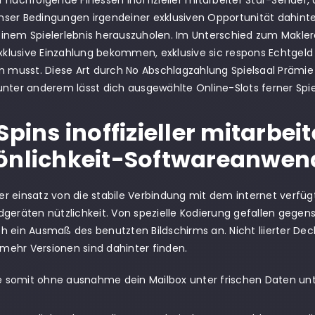
 nachfolgende Finessen inoffizieller mitarbeiter Star-Sender
ser Bedingungen irgendeiner exklusiven Opportunität dahinte
inem Spielerlebnis herauszuholen. Im Unterschied zum Makler
exklusive Einzahlung bekommen, exklusive sic respons Echtgel
n musst. Diese Art durch No Abschlagzahlung Spielsaal Prämie
unter anderem lässt dich ausgewählte Online-Slots ferner Sp
Spins inoffizieller mitarbe
önlichkeit-Softwareanwe
nter einsatz von die stabile Verbindung mit dem internet verfüg
dgeräten nützlichkeit. Von spezielle Kodierung gefallen geg
 ein Ausmaß des benutzten Bildschirms an. Nicht liierter De
l mehr Versionen sind dahinter finden.
e somit ohne ausnahme dein Mailbox unter frischen Daten un