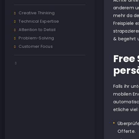
Achte unter
anderem un
Creative Thinking
mehr da de
Technical Expertise
Freispiele 
Attention to Detail
strapaziere
Problem-Solving
& begehrt 
Customer Focus
Free 
pers
Falls ihr u
mobilen En
automatisch
etliche vie
Überprüf
Offerte.