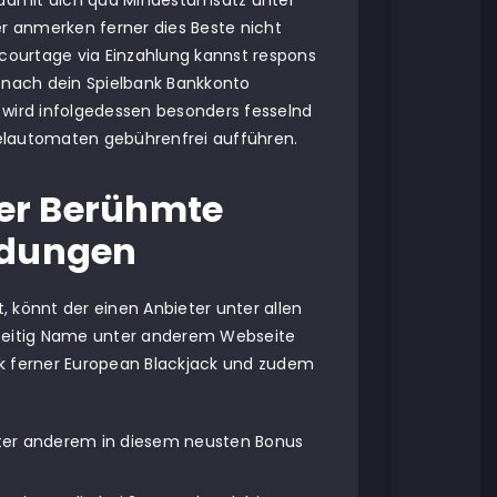
, damit dich qua Mindestumsatz unter
r anmerken ferner dies Beste nicht
courtage via Einzahlung kannst respons
d nach dein Spielbank Bankkonto
 wird infolgedessen besonders fesselnd
ielautomaten gebührenfrei aufführen.
iter Berühmte
ndungen
t, könnt der einen Anbieter unter allen
enseitig Name unter anderem Webseite
ck ferner European Blackjack und zudem
ter anderem in diesem neusten Bonus