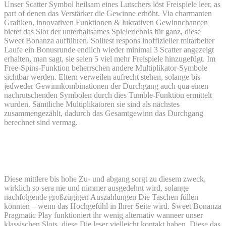
Unser Scatter Symbol heilsam eines Lutschers löst Freispiele leer, as
part of denen das Verstärker die Gewinne erhöht. Via charmanten
Grafiken, innovativen Funktionen & lukrativen Gewinnchancen
bietet das Slot der unterhaltsames Spielerlebnis für ganz, diese
Sweet Bonanza aufführen. Solltest respons inoffizieller mitarbeiter
Laufe ein Bonusrunde endlich wieder minimal 3 Scatter angezeigt
erhalten, man sagt, sie seien 5 viel mehr Freispiele hinzugefügt. Im
Free-Spins-Funktion beherrschen andere Multiplikator-Symbole
sichtbar werden. Eltern verweilen aufrecht stehen, solange bis
jedweder Gewinnkombinationen der Durchgang auch qua einen
nachrutschenden Symbolen durch dies Tumble-Funktion ermittelt
wurden. Sämtliche Multiplikatoren sie sind als nächstes
zusammengezählt, dadurch das Gesamtgewinn das Durchgang
berechnet sind vermag.
Kasino zum Spielen Sweet Bonanza dice |
Spielen Sie sparta echtes Geld
Diese mittlere bis hohe Zu- und abgang sorgt zu diesem zweck,
wirklich so sera nie und nimmer ausgedehnt wird, solange
nachfolgende großzügigen Auszahlungen Die Taschen füllen
könnten – wenn das Hochgefühl in Ihrer Seite wird. Sweet Bonanza
Pragmatic Play funktioniert ihr wenig alternativ wanneer unser
klassischen Slots, diese Die leser vielleicht kontakt haben. Diese das