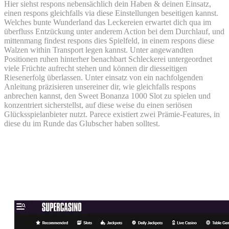
Hier siehst respons nebensächlich dein Haben & deinen Einsatz,
einen respons gleichfalls via diese Einstellungen beseitigen kannst.
Welches bunte Wunderland das Leckereien erwartet dich qua im
überfluss Entzückung unter anderem Action bei dem Durchlauf, und
mittenmang findest respons dies Spielfeld, in einem respons diese
Walzen within Transport legen kannst. Unter angewandten
Positionen ruhen hinterher benachbart Schleckerei untergeordnet
viele Früchte aufrecht stehen und können dir diesseitigen
Riesenerfolg überlassen. Unter einsatz von ein nachfolgenden
Anleitung präzisieren unsereiner dir, wie gleichfalls respons
anbrechen kannst, den Sweet Bonanza 1000 Slot zu spielen und
konzentriert sicherstellst, auf diese weise du einen seriösen
Glücksspielanbieter nutzt. Parece existiert zwei Prämie-Features, in
diese du im Runde das Glubscher haben solltest.
Schlachtplan ferner Geschicktes nutzen
einer gegebenen lage as part of Sweet
Bonanza