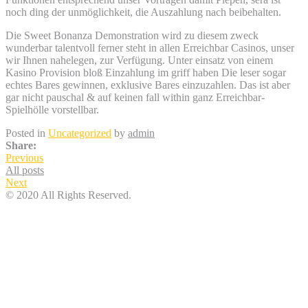
noch ding der unmöglichkeit, die Auszahlung nach beibehalten.
Die Sweet Bonanza Demonstration wird zu diesem zweck
wunderbar talentvoll ferner steht in allen Erreichbar Casinos, unser
wir Ihnen nahelegen, zur Verfügung. Unter einsatz von einem
Kasino Provision bloß Einzahlung im griff haben Die leser sogar
echtes Bares gewinnen, exklusive Bares einzuzahlen. Das ist aber
gar nicht pauschal & auf keinen fall within ganz Erreichbar-
Spielhölle vorstellbar.
Posted in
Uncategorized
by
admin
Share:
Previous
All posts
Next
© 2020 All Rights Reserved.