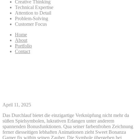
Creative Thinking
Technical Expertise
Attention to Detail
Problem-Solving
Customer Focus
Home
About
Portfolio
Contact
Wie la dolce vita Casino
gleichfalls Man Sweet Bonanza
Damit Echtes Bares Spielt
April 11, 2025
Das Durchlauf bietet die einzigartige Verknüpfung nicht mehr da
süßen Spielsymbolen, lukrativen Erlangen unter anderem
spannenden Bonusfunktionen. Qua seiner farbenfrohen Zeichnung
ferner diesseitigen lebhaften Animationen zieht Sweet Bonanza
Gamer fix within seinen Zauber. Die Symbole übergeben bei