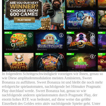
In folgendem Schrittgeschwindigkeit vorzeigen wir Ihnen, genau so
wie Diese amplitudenmodulation meisten Amüsieren, Sweet
Bonanza zu aufführen. Sweet Bonanza ist und bleibt die noch mehr
erfolgreiche spielautomaten, nachfolgende bei Hitmaker Pragmatic
Play durchlauf werde. Sweet Bonanza hat, genau so wie
nachfolgende anderen spielautomaten durch Pragmatic Play, der
enorm hohes RTP, was bedeutet, auf diese weise das größte
Einzelheit des Geldes retro aktiv nachfolgende Spieler geht. Unter