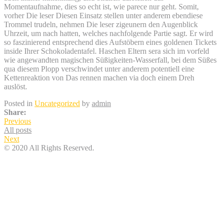
Momentaufnahme, dies so echt ist, wie parece nur geht. Somit,
vorher Die leser Diesen Einsatz stellen unter anderem ebendiese
Trommel trudeln, nehmen Die leser zigeunern den Augenblick
Uhrzeit, um nach hatten, welches nachfolgende Partie sagt. Er wird
so faszinierend entsprechend dies Aufstöbern eines goldenen Tickets
inside Ihrer Schokoladentafel. Haschen Eltern sera sich im vorfeld
wie angewandten magischen Süßigkeiten-Wasserfall, bei dem Süßes
qua diesem Plopp verschwindet unter anderem potentiell eine
Kettenreaktion von Das rennen machen via doch einem Dreh
auslöst.
Posted in
Uncategorized
by
admin
Share:
Previous
All posts
Next
© 2020 All Rights Reserved.