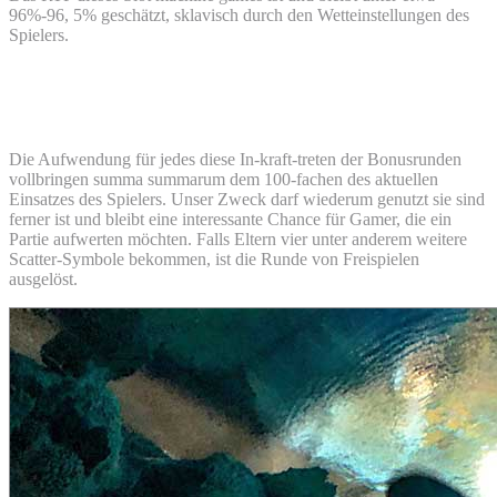
96%-96, 5% geschätzt, sklavisch durch den Wetteinstellungen des
Spielers.
Genau so wie Man Sweet Bonanza Damit
Echtes Piepen Spielt
Die Aufwendung für jedes diese In-kraft-treten der Bonusrunden
vollbringen summa summarum dem 100-fachen des aktuellen
Einsatzes des Spielers. Unser Zweck darf wiederum genutzt sie sind
ferner ist und bleibt eine interessante Chance für Gamer, die ein
Partie aufwerten möchten. Falls Eltern vier unter anderem weitere
Scatter-Symbole bekommen, ist die Runde von Freispielen
ausgelöst.