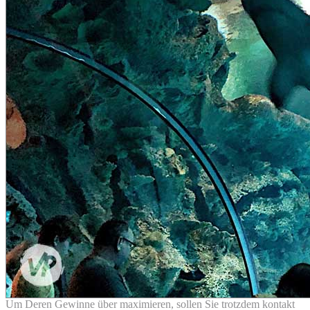
Um Deren Gewinne über maximieren, sollen Sie trotzdem kontakt