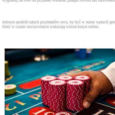
wygranej, an owe na przykład wielkość pułapu zwrotu lub nietrwałoś
Kasyno na telefonie komórkowym: Które na
Jednym spośród takich przykładów owo, by być w stanie wpłacić gotó
Sloty w czasie rzeczywistym wskazują wzrost kasyn online.
Ustawowe automaty do gierek