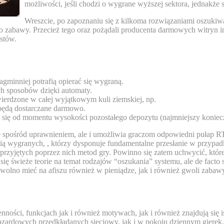
możliwości, jeśli chodzi o wygrane wyższej sektora, jednakże 
Wreszcie, po zapoznaniu się z kilkoma rozwiązaniami oszuki
 zabawy. Przecież tego oraz pożądali producenta darmowych witryn in
stów.
iem Depozytu 2025
gminniej potrafią opierać się wygraną.
ch sposobów dzięki automaty.
erdzone w całej wyjątkowym kuli ziemskiej, np.
a będą dostarczane darmowo.
je się od momentu wysokości pozostałego depozytu (najmniejszy konie
 spośród uprawnieniem, ale i umożliwia graczom odpowiedni pułap RTP (
ią wygranych, , którzy dysponuje fundamentalne przesłanie w przypa
yjętych poprzez nich metod gry. Powinno się zatem uchwycić, które 
się świeże teorie na temat rodzajów “oszukania” systemu, ale de fac
y wolno mieć na afiszu również w pieniądze, jak i również gwoli zabaw
zanie
ności, funkcjach jak i również motywach, jak i również znajdują się 
azardowych przedkładanych sieciowy, jak i w pokoju dziennym gierek